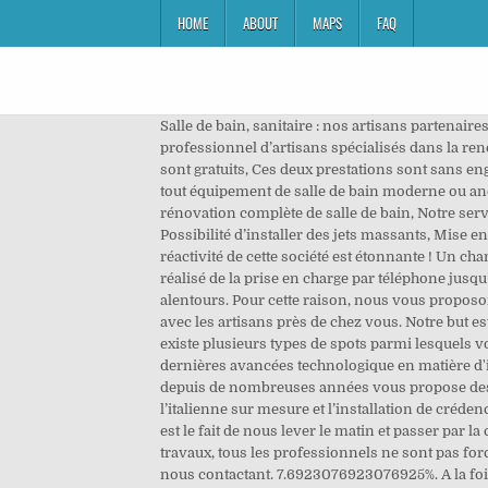
HOME
ABOUT
MAPS
FAQ
Salle de bain, sanitaire : nos artisans partenaires s'occupent de vos travaux de salle de bain et sanitaire Lille et sa périphérie. Mentions légales, Ce site est le site professionnel d’artisans spécialisés dans la renovation de salle de bain, Nous opérons sur Paris et région parisienne, Les déplacements et devis que nous effectuons sont gratuits, Ces deux prestations sont sans engagement, Tous nos intervenants sont des ouvriers qualifiés très expérimentés, Nos équipes sont capables d’installer tout équipement de salle de bain moderne ou ancien, Quel que soit votre projet, vous êtes entièrement accompagné par des experts, Nous proposons des prestations de rénovation complète de salle de bain, Notre service client est composé uniquement d’agents SAV aguerris, Installation de tout type et toutes marques de douches, Possibilité d’installer des jets massants, Mise en place de meuble de salle de bain simple ou double vasque, Mise en place de domotique adaptée aux salles d’eau, La réactivité de cette société est étonnante ! Un changement effectué à petit prix. Votre nom. De cette manière, votre projet de renovation de salle de bain sera parfaitement réalisé de la prise en charge par téléphone jusqu’au rendu final. Artisan Breton Assistance Dépannage réalise l’aménagement de salles de bains à Rennes et dans ses alentours. Pour cette raison, nous vous proposons des prestations de haute qualité ainsi que des déplacements et des devis gratuits. Décrivez votre projet et échangez avec les artisans près de chez vous. Notre but est la transparence intégrale des prix pour éliminer les mauvaises surprise et gagner votre satisfaction. Sur le marché, il existe plusieurs types de spots parmi lesquels vous pouvez choisir pour illuminer votre pièce. La salle de bain étant une pièce humide, il est important de bénéficier des dernières avancées technologique en matière d'imperméabilité par exemple. Décrire la qualité du service de cette entreprise : TOP + ! Artisan carreleur à Draveil (91210) depuis de nombreuses années vous propose des services pour la pose et la rénovation de vos sols, l’agencement de votre salle de bains, la réalisation de douches à l’italienne sur mesure et l’installation de crédences de cuisine… Comme vous pouvez le voir, les choix sont fort nombreux. Le point commun que nous partageons tous est le fait de nous lever le matin et passer par la case salle de bain, pour se rÃ©veiller pour certains ou se sentir bien avant dâattaquer la journÃ©e. Au regard du type de travaux, tous les professionnels ne sont pas forcément compétents et il peut être compliqué de trouver le bon artisan. Osez donc réaliser la salle de bain de vos rêves en nous contactant. 7.6923076923076925%. A la fois lieu de préparation et de détente, cette pièce possède donc un caractère tout à fait particulier qui ne doit pas être négligé. Lors de ce rendez-vous notre professionnel va échanger avec vous. C'est essentiel. De vrais pros pour trouver un artisan spécialisé dans les travaux de salle de bain. L’artisan salle de bains pou