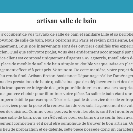
artisan salle de bain
r les travaux techniques : la priorité numéro 1. ... Souhaitez-vous que l'artisan fournisse les matériaux ? Commencer la journÃ©e en consacrant ce moment pour vous faire plaisir, sourire et vous sentir bien, câest notre promesse. Dans un second temps, nous mettons en place le projet en intégrant différents experts : électricien, plombier, plaquiste, etc. Salle de bains Vous souhaitez rénover, agrandir, créer une salle de bains dans votre appartement ou votre maison ? CSB 89 (Cuisines et Salle de bain) est une entreprise basée à charbuy. Votre salle de bain, comme toute construction, peut prendre de l’âge. Je vous remercie. Car la salle de bain est un lieu qui possède un charme particulier et où vous devez vous sentir bien. L'écoute et la qualité du service sont très importants pour nous. C’est la raison pour laquelle, il n’est pas rare de vouloir optimiser l’espace. Il peut, aujourd’hui, vous apporter de précieux conseils dans la conception de votre salle de bain. Cet annuaire regroupe les meilleurs artisans et professionnels spécialisés dans l’installation de salles de bains dans le département de la Sarthe. Hollender Sanitaire, une entreprise au dirigeant polyvalent qui aime le travail bien fait et qui s’adapte à toutes les situations. Installateur de salle de bains dans la Sarthe . Je vous réalise votre projet sur mesure!! Installation salle de bains complète. Rénovation de salles de bain à Bourdeaux. Code postal. Enfin, nous vous proposons un projet clé en main. L'intervention à eu lieu l'après-midi même de mon appel, et tout c'est passer très vite. Suite à l’achat d’une maison, il n’est pas rare de vouloir tout changer. Nous vous offrons la possibilitÃ© de visualiser lâespace de votre piÃ¨ce en fonction de ses volumes et de votre idÃ©e de salle de bain. DÃ©couvrez quelques photos sur nos rÃ©alisations de salle de bain comprenant Ã©galement la rÃ©novation du chauffage et de l'Ã©lectricitÃ© pour des Ã©tablissements tels que La Cascade (crÃ©dits photos @Germain Herriau), Coeur de Loire ou encore des particuliers. Par conséquent, vous ne prenez aucun risque en demandant ce genre de rendez-vous car vous ne vous engagez pas. et la capacitÃ© technique pour y rÃ©pondre. Ils ont été arrangeants, rapide et efficace . Avec nous, vous n’aurez jamais de surprise car tout est toujours simple et clair. Ces plans et perspectives seront utiles pour toutes les parties prenantes de votre projet et vous feront gagner du temps. L'intervention à eu lieu l'après-midi même de mon appel, et tout c'est passer très vite. www.artisan-renovation-salle-de-bain.fr. Des professionnels, femmes et hommes, impliqués et passionnés par leur métier, qui se chargent de … Vous souhaitez ajouter une touche de couleur, avoir un nouveau sol ou un nouveau décor de votre salle de bain, il est conseillé alors de s'adresser à un spécialiste en aménagement de salles de bain. Quel est le lieu de vos travaux ? En effet, certains logements ne sont pas forcément très bien agencés. Étape 1 sur 13. SARL L'ARTISAN DU BAIN s'engage à ce que la collecte et le traitement de vos données, effectués à partir de notre site artisan-du-bain.fr, soient conformes au règlement général sur la protection des données (RGPD) et à la loi Informatique et Libertés. Ce n’est plus un passage obligatoire le matin ou le soir mais plutôt un synonyme de détente et de … Préférez-vous vous concentrer sur l’installation de nouveaux meubles de salle de bain plus esthétiques ou plus grands ? La limite n’est donc que celle de votre imagination. Quand on est fiere d'un travail on se doit de le dire, alors je vous remercie et je n'hésiterai pas à refaire appel à vous! Voulez-vous poser une douche à l’italienne ? C’est possible grâce à la renovation de salle de bain. Ils ont parfaitement compris sur quoi repose la qualité du service. La rigueur ainsi que le suivi client. 4.9. corinne dupont. Voici quelques articles qui vous aiderons pour refaire sa salle de bain en toute tranquilité. Artisan couvreur à Houilles dans les Yvelines réalise tous vos travaux de couverture, salle de bains, peinture, plomberie, en création et rénovation. Elle peut également ne plus correspondre à votre gout, en raison des vieux meubles. Ces modifications peuvent être de différentes natures. Par chance, nos équipes maîtrisent parfaitement toutes ces interventions. Ils veillent notamment à ce que tous les ouvrages effectués dans votre salle de bains soient conformes aux normes, mais aussi à vos exigences. C'est rare de voir des gens dans le milieu aussi rais