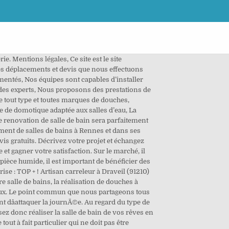
onnable et sérieux. Je n'ai eu aucun soucis merci. En outre, tout au long de la réalisation de votre projet, des experts du domaine vous conseillent. Ravie de la transformation de ma salle de bain. C’est pourquoi, depuis des années, nous avons mis sur pied une équipe de professionnels du SAV. Aucun de vos projets n’est hors de portée de notre équipe de professionnels de la rénovation. Le prix des rénovations de la salle de bain peut varier en fonction de l'utilisation et de ce qu'elle comprend. De plus, certaines salles de bain sont ne sont pas très esthétiques. Une vieille robinetterie peut faire déclencher une fuite d’eau et vous faire perdre toutes vos économies. En effet, nous avons fait le choix de ne faire qu’une chose mais de la faire parfaitement. La rénovation de salles de bains nécessite des travaux importants et variés : plomberie, électricité, maçonnerie, revêtement... Ces travaux doivent être confiés à des artisans qualifiés afin que le résultat soit durable et de qualité. Pour atteindre une réelle satisfaction client, il est par ailleurs nécessaire de posséder un excellent service client. Pour vos travaux, consultez gratuitement ses coordonnées, prestations et les avis clients pour prendre directement contact avec l'artisan / entreprise et obtenir un devis ou un rendez-vous ! Copyright © 2020. Vous cherchez un installateur de salle de bains dans la Sarthe ? Elle comprend tous les éléments indispensables : meubles, vasque, sous-vasque, douche, WC, robinetterie…. Enfin, désirez-vous modifier la robinetterie ? Salle de bain. Pour cette raison, depuis plus de 10 ans maintenant, nous nous perfectionnons dans cet art. Nous avons adorer faire appel à vous. Nous vous proposons les meilleures solutions afin de donner à votre salle de bain le look que vous cherchez. Afin de mieux vous conseiller et se projeter davantage dans votre futur piÃ¨ce de vie, nous rÃ©alisons dÃ©sormais des perspectives 3D et 2D gratuites de salle de bain avec votre devis. Rénovation salle de bain Choisir son artisan pour un aménagement de salle de bain pour handicapé et PMR. Greco Artisan plombier spécialiste en salle de bain haut de gamme,douche à l'italienne sur Le Touquet, Stella-Plage,Berck Nous vous offrons la possibilité de visualiser l’espace de votre pièce en fonction de ses volumes et de votre idée de salle de bain. Nous pouvons remplacer une baignoire par une douche à l’italienne,