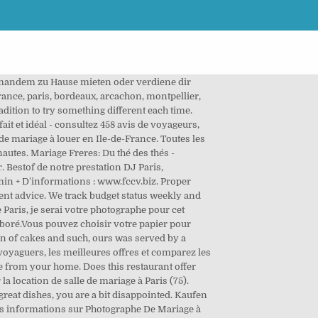
aris (75) Wedding planner Paris (75) Paris 1/100. The only bad thing are the deserts. + D'informations : www.fccv.biz Tomy mariage - 94 boulevard de Sébastopol, 75003 Paris 3e - Robes de mariées - 0142774053 - adresse - numéro de téléphone - avis - plan - téléphone - avec le 118 712 annuaire sur internet, mobile et tablette. Notre moteur de recherche vous permet de trouver les locations de salles de mariage mais aussi en Essonne, dans les Hauts-de-Seine, en Seine-et-Marne, en Seine-Saint-Denis, en Val-de-Marne, dans le Val-d'Oise ou encore dans les Yvelines. 100% gratuit et illimité, Milirose permet aux futurs mariés de créer une liste de mariage en ligne qui répond vraiment à leurs besoins et à leurs envies.Cadeaux de mariage utiles ou objets coup de cœur, cagnotte ou bon cadeau à vous de choisir parmi des milliers d’articles sur internet issus de différents sites et enseignes. Sui. Mariage a Paris. So give it a look, if you just enjoy a nice cup of hot tea, Salida1048More, Dear Madam, Dear Sir, Finden Sie Ihre Favoriten und kaufen Sie online heute 4.6 de 5.0. Printemps Mariage Haussmann, des créateurs internationaux de renom. Hôtels pour mariages Paris: Consultez 58505 avis de voyageurs, photos de voyaguers, les meilleures offres et comparez les prix pour Hôtels pour mariages à Paris sur Tripadvisor. *FREE* shipping on qualifying offers. Voilà l'importance de pouvoir avoir une robe de mariage à Paris sur mesure, parfaite pour votre thématique et qui conviendra en tout point à ce que vous imaginiez. The European Molecular Biology Laboratory (EMBL) is Europe's flagship laboratory for basic research in molecular biology. Bon appetit! Retrouvez ici quelques avis laissés par nos clients après leurs essayages dans notre boutique Déclaration Mariage à Sceaux Seit einem Vierteljahrhundert versorgen wir private und öffentliche Sammlungen in aller Welt mit Militärischen Antiquitäten. We will be on the "La Monnaie from your home" page, which offers a range of educational and fun content to keep you in touch! Les Mariages de Paris | About | ISBN: | Kostenloser Versand für alle Bücher mit Versand und Verkauf duch Amazon. Neither is there a « degustation set » available. Nos réalisations de robes de mariées. Yet, you should know they are delicious. Avis de recherche, m. Audio-CD | Mariage, Aline | ISBN: 9783125920026 | Kostenloser Versand für alle Bücher mit Versand und Verkauf duch Amazon. I took my mom there for her birthday while in Paris and it will stay with us as one beautiful experience! Il doit être publié pendant 20 jours consécutifs précédant la date de la célébration. If you are a resident of ano