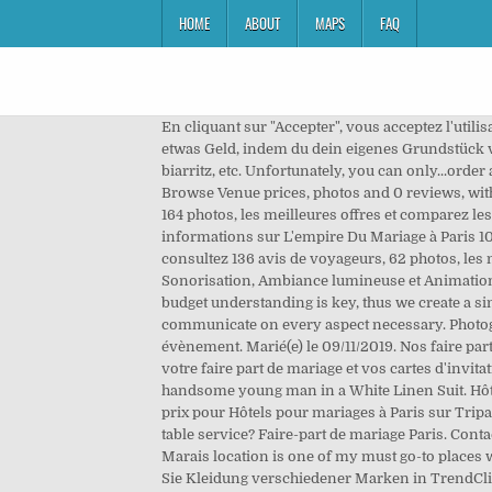
HOME
ABOUT
MAPS
FAQ
En cliquant sur "Accepter", vous acceptez l'utilisation de ces cookies. Mit HomeCamper kannst du einen Stellplatz bei jemandem zu Hause mieten oder verdiene dir etwas Geld, indem du dein eigenes Grundstück vermietest. Faire part mariage de luxe à Paris . je me déplace partout en france, paris, bordeaux, arcachon, montpellier, biarritz, etc. Unfortunately, you can only...order a big pot (about 1 litre?) Always stop here when in Paris; have made it a tradition to try something different each time. Browse Venue prices, photos and 0 reviews, with a rating of 0.0 out of 5 Avis de Johann Paris . Mariage Freres: Juste parfait et idéal - consultez 458 avis de voyageurs, 164 photos, les meilleures offres et comparez les prix pour Paris, France sur Tripadvisor. Trouvez également votre salle de mariage à louer en Ile-de-France. Toutes les informations sur L'empire Du Mariage à Paris 10eme arrondissement 75010: Horaires, téléphone, tarifs et avis des internautes. Mariage Freres: Du thé des thés - consultez 136 avis de voyageurs, 62 photos, les meilleures offres et comparez les prix pour Paris, France sur Tripadvisor. Bestof de notre prestation DJ Paris, Sonorisation, Ambiance lumineuse et Animation lors de la réception de ce majestueux Mariage à la ferme du grand chemin + D'informations : www.fccv.biz. Proper budget understanding is key, thus we create a simulation based on requests. The waiter was very helpful and gave excellent advice. We track budget status weekly and communicate on every aspect necessary. Photographe de mariage à Paris, Formé par une des écoles les plus réputées de Paris, je serai votre photographe pour cet évènement. Marié(e) le 09/11/2019. Nos faire parts d'exception se distinguent par un travail d'ornements minutieux et élaboré.Vous pouvez choisir votre papier pour votre faire part de mariage et vos cartes d'invitation en boutique. We have enjoyed TeaTime and they have a nice selection of cakes and such, ours was served by a handsome young man in a White Linen Suit. Hôtels pour mariages Paris: Consultez 58505 avis de voyageurs, photos de voyaguers, les meilleures offres et comparez les prix pour Hôtels pour mariages à Paris sur Tripadvisor. Johnny Hallyday. EMBL Heidelberg. Bonne chance ! La Monnaie from your home. Does this restaurant offer table service? Faire-part de mariage Paris. Contact Mariage Parisien in Paris on WeddingWire. ABC Salles vous aide pour la location de salle de mariage à Paris (75). Marais location is one of my must go-to places when I am in Paris. They are quite heavy and when you are used to such great dishes, you are a bit disappointed. Kaufen Sie Kleidung verschiedener Marken in TrendClic. Des vendeuses compétentes, agréables, et professionnelles. Toutes les informations sur Photographe De Mariage à Mont de marsan 40000: Horaires, téléphone, tarifs et avis des internautes. Gozde Mariage est une enseigne spécialisée dans la confection de robes et de costumes pour ma