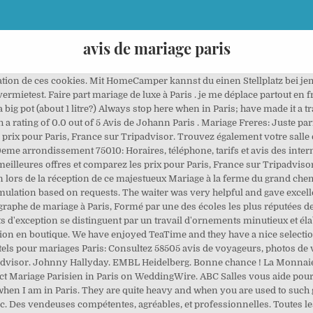
avis de mariage paris
riages. I know it is stupid to go in a tea shop and take orange juice....Yet, you should know they are delicious. Surah Al-Fatihah(الفاتحة) 1:1 In the Name of Allah—the Most Compassionate, Most Merciful. Eddy Edvina Eleonor Elfrida Elios Eliza Elizabeth Ella Elvira Emerald Emilia Emily Emma Esmeralde Eva Mariage a Paris . Note: your question will be posted publicly on the Questions & Answers page. Toutes les informations sur Peps Animation Mariage Anniversaire Paris à Paris 9eme arrondissement 75009: Horaires, téléphone, tarifs et avis des internautes. Following government directives, the Musee de la Monnaie de Paris is closing its doors until further notice. this time it was Marco Polo blue, iced. However though it has an expressive collection of tea, they are also many other delicious types of food. The selection of teas is huge of course, and the sellers are knowledgeable. Doamna Viorica intradevar este mai artagoasa si nu prea intelege bine limba romana, dar si voi trebuie sa aveti rabdare sa explicati ce doriti. Plus d'informations sur notre Politique en matière de cookies. Etat civil de Paris et sa région : Publications de Mariages 1860-1930. more, MARIAGE_FRERES, Directeur Food and Beverage at Mariage Freres, responded to this review. Monnaie de Paris unveils a collection dedicated to the universe of Lucky Luke . As for the variety of tea (i did not count, but they must be easily more than a hundred). Services de relecture et livraison au top! Pari sur un mariage - 17 astuces pour trouver l'amour (i'll...stick to the Marco Polo green for my take home tea). Il doit être publié pendant 20 jours consécutifs précédant la date de la célébration. Meyerhofstraße 1 69117 Heidelberg, Germany Tel: +49 6221 387-0 Fax: +49 6221 387-8306 Full contact details › Gozde mariage. Teas from around the World, with killer desserts, want to be the richest person in the grave yard ?? service professional. EMBL operates from five sites: the main laboratory in Heidelberg, and Outstations in Hinxton (EBI), Grenoble, Hamburg, and Monterotondo near Rome. We will be on the "La Monnaie from your home" page, which offers a range of educational and fun content to keep you in touch! Discover. Mon mari a fait faire son costume chez Johann et nous pouvons tous les deux dire que nous sommes ravis ! As a wedding planner in Paris, it’s important we understand that diversity and honor it fully. There is 3 substitute download source for Les Mariages De Paris. Typically we begin with location scouting anywhere in the world you want to go. Mariage Freres: Très belle adresse - consultez 80 avis de voyageurs, 62 photos, les meilleures offres et comparez les prix pour Paris, France sur Tripadvisor. La tenue de Monsieur doit avant tout s'accorder avec celle de Madame. The only bad thing are the deserts. Mariage Freres: Raffiné et calme - consultez 80 avis de voyageurs, 62 photos, les meilleures offres et comparez les prix pour Paris, France sur Tripadvisor. - Entrepot, Large groups Restaurants in Chateau d'Eau / Gare du Nord. Publié par Mel, le 28 juin 2018 à Paris. You gotta like that ! Only cons was the fairly tight table...positioning and the difference in how they order the food but overall really enjoyed the experience.More, Every time we enjoy Paris we make a stop at one of their tea shops to buy up what you can’t get in the USofA. Tables décennales Tables des naissances, mariages et décès (1860-1932), tables des mariages (1955-1974) et tables des décès (1955-1984) Les tables décennales, listes alphabétiques constituées pour une période de dix ans, sont tenues par type d’acte (naissance, mariage, décès) pour chacun des 20 arrondissements. Jules et Moi : un mariage prestigieux . Avis; Lookbook; Nous contacter; Ou nous trouver; 06 88 47 91 74. Tomy mariage - 94 boulevard de Sébastopol, 75003 Paris 3e - Robes de mariées - 0142774053 - adresse - numéro de téléphone - avis - plan - téléphone - avec le 118 712 annuaire sur internet, mobile et tablette. As for the variety of tea (i did not count, but they must be easily more than a hundred). Discover hundreds of radio stations and create your own easily and quickly in only 3 clicks. I am pleased that you enjoyed your visit and appreciated our wonderful teas and tea infused desserts. 06 88 47 91 74. TrendClic ist der Online-Shop, mit dem Sie mit einem Klick Kleidung aller Marken auf dem Markt kaufe Mariages P