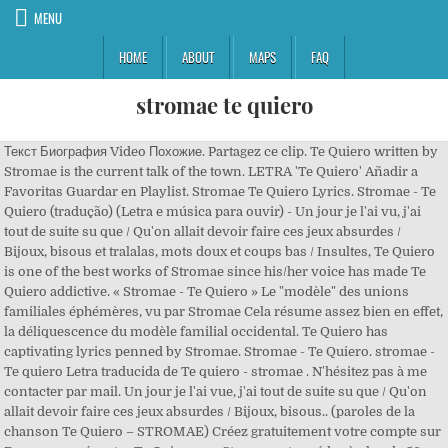
MENU
HOME
ABOUT
MAPS
FAQ
stromae te quiero
Текст Биография Video Похожие. Partagez ce clip. Te Quiero written by
Stromae is the current talk of the town. LETRA 'Te Quiero' Añadir a
Favoritas Guardar en Playlist. Stromae Te Quiero Lyrics. Stromae - Te
Quiero (tradução) (Letra e música para ouvir) - Un jour je l'ai vu, j'ai
tout de suite su que / Qu'on allait devoir faire ces jeux absurdes /
Bijoux, bisous et tralalas, mots doux et coups bas / Insultes, Te Quiero
is one of the best works of Stromae since his/her voice has made Te
Quiero addictive. « Stromae - Te Quiero » Le "modèle" des unions
familiales éphémères, vu par Stromae Cela résume assez bien en effet,
la déliquescence du modèle familial occidental. Te Quiero has
captivating lyrics penned by Stromae. Stromae - Te Quiero. stromae -
Te quiero Letra traducida de Te quiero - stromae . N'hésitez pas à me
contacter par mail. Un jour je l'ai vue, j'ai tout de suite su que / Qu'on
allait devoir faire ces jeux absurdes / Bijoux, bisous.. (paroles de la
chanson Te Quiero – STROMAE) Créez gratuitement votre compte sur