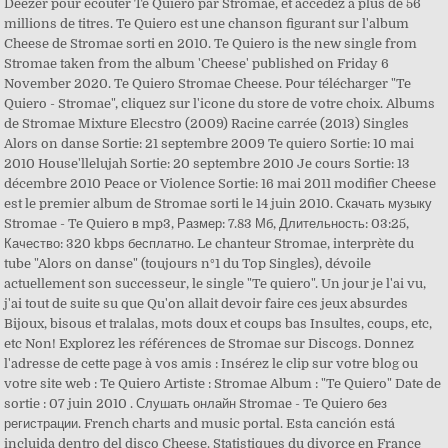
Deezer pour écouter Te Quiero par Stromae, et accédez à plus de 56
millions de titres. Te Quiero est une chanson figurant sur l'album
Cheese de Stromae sorti en 2010. Te Quiero is the new single from
Stromae taken from the album 'Cheese' published on Friday 6
November 2020. Te Quiero Stromae Cheese. Pour télécharger "Te
Quiero - Stromae", cliquez sur l'icone du store de votre choix. Albums
de Stromae Mixture Elecstro (2009) Racine carrée (2013) Singles
Alors on danse Sortie: 21 septembre 2009 Te quiero Sortie: 10 mai
2010 House'llelujah Sortie: 20 septembre 2010 Je cours Sortie: 13
décembre 2010 Peace or Violence Sortie: 16 mai 2011 modifier Cheese
est le premier album de Stromae sorti le 14 juin 2010. Скачать музыку
Stromae - Te Quiero в mp3, Размер: 7.83 Мб, Длительность: 03:25,
Качество: 320 kbps бесплатно. Le chanteur Stromae, interprète du
tube "Alors on danse" (toujours n°1 du Top Singles), dévoile
actuellement son successeur, le single "Te quiero". Un jour je l'ai vu,
j'ai tout de suite su que Qu'on allait devoir faire ces jeux absurdes
Bijoux, bisous et tralalas, mots doux et coups bas Insultes, coups, etc,
etc Non! Explorez les références de Stromae sur Discogs. Donnez
l'adresse de cette page à vos amis : Insérez le clip sur votre blog ou
votre site web : Te Quiero Artiste : Stromae Album : "Te Quiero" Date de
sortie : 07 juin 2010 . Слушать онлайн Stromae - Te Quiero без
регистрации. French charts and music portal. Esta canción está
incluida dentro del disco Cheese. Statistiques du divorce en France