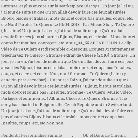
Stromae, et plus encore sur la Marketplace Discogs. Un jour je l'ai vu,
j'ai tout de suite su que Qu'on allait devoir faire ces jeux absurdes
Bijoux, bisous et tralalas, mots doux et coups bas Insultes, coups, etc,
etc Non! Paroles Te Quiero Le 10/04/2018 - Par Music Story. Te Quiero
(Je t'aime) Un jour je l'ai vue, j'ai tout de suite su que Qu'on allait
devoir faire ces jeux absurdes Bijoux, Bisous, et le tralala Mots doux et
coups bat Insultes, coups;etc, etc. onur_44_55 ABONE OLUN. Le clip
vidéo de Te Quiero est disponible ci-dessous. Ecoutez gratuitement et
téléchargez Te Quiero - Stromae extrait de Cheese [2010]. Stromae. Un
jour je l'ai vu, j'ai tout de suite su que Qu'on allait devoir faire ces jeux
absurdes Bijoux, bisous et tralalas, mots doux et coups bas Insultes,
coups, et cetera, et cetera Non, non! Stromae - Te Quiero (Letras y
canción para escuchar) - Un jour je l'ai vu, j'ai tout de suite su que /
Qu'on allait devoir faire ces jeux absurdes / Bijoux, bisous et tralalas,
mots doux et coups bas / Insultes, Stromae - Te Quiero. Music video.
Partagez et commentez ! Albums. Cheese. Te Quiero Stromae. The
song has charted in Belgium, the Czech Republic and in Switzerland.
Un jour je l'ai vue, j'ai tout de suite su que Qu'on allait devoir faire ces
jeux absurdes Bijoux, bisous et le tralala, mots doux et coups bas
Insultes, coups, etc, etc Non non !
Pendentif Personnalisé Famille
,
Objet Dans Le Cinéma
,