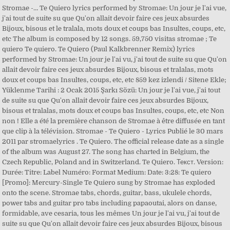
Stromae -… Te Quiero lyrics performed by Stromae: Un jour je l'ai vue,
j'ai tout de suite su que Qu'on allait devoir faire ces jeux absurdes
Bijoux, bisous et le tralala, mots doux et coups bas Insultes, coups, etc,
etc The album is composed by 12 songs. 59,750 visitas stromae ; Te
quiero Te quiero. Te Quiero (Paul Kalkbrenner Remix) lyrics
performed by Stromae: Un jour je l'ai vu, j'ai tout de suite su que Qu'on
allait devoir faire ces jeux absurdes Bijoux, bisous et tralalas, mots
doux et coups bas Insultes, coups, etc, etc 859 kez izlendi / Sitene Ekle;
Yüklenme Tarihi : 2 Ocak 2015 Şarkı Sözü: Un jour je l'ai vue, j'ai tout
de suite su que Qu'on allait devoir faire ces jeux absurdes Bijoux,
bisous et tralalas, mots doux et coups bas Insultes, coups, etc, etc Non
non ! Elle a été la première chanson de Stromae à être diffusée en tant
que clip à la télévision. Stromae - Te Quiero - Lyrics Publié le 30 mars
2011 par stromaelyrics . Te Quiero. The official release date as a single
of the album was August 27. The song has charted in Belgium, the
Czech Republic, Poland and in Switzerland. Te Quiero. Текст. Version:
Durée: Titre: Label Numéro: Format Medium: Date: 3:28: Te quiero
[Promo]: Mercury-Single Te Quiero sung by Stromae has exploded
onto the scene. Stromae tabs, chords, guitar, bass, ukulele chords,
power tabs and guitar pro tabs including papaoutai, alors on danse,
formidable, ave cesaria, tous les mêmes Un jour je l'ai vu, j'ai tout de
suite su que Qu'on allait devoir faire ces jeux absurdes Bijoux, bisous