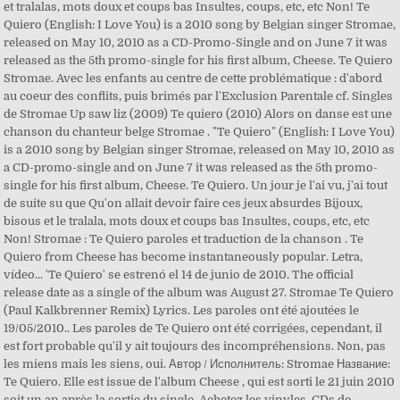
et tralalas, mots doux et coups bas Insultes, coups, etc, etc Non! Te
Quiero (English: I Love You) is a 2010 song by Belgian singer Stromae,
released on May 10, 2010 as a CD-Promo-Single and on June 7 it was
released as the 5th promo-single for his first album, Cheese. Te Quiero
Stromae. Avec les enfants au centre de cette problématique : d'abord
au coeur des conflits, puis brimés par l'Exclusion Parentale cf. Singles
de Stromae Up saw liz (2009) Te quiero (2010) Alors on danse est une
chanson du chanteur belge Stromae . "Te Quiero" (English: I Love You)
is a 2010 song by Belgian singer Stromae, released on May 10, 2010 as
a CD-promo-single and on June 7 it was released as the 5th promo-
single for his first album, Cheese. Te Quiero. Un jour je l'ai vu, j'ai tout
de suite su que Qu'on allait devoir faire ces jeux absurdes Bijoux,
bisous et le tralala, mots doux et coups bas Insultes, coups, etc, etc
Non! Stromae : Te Quiero paroles et traduction de la chanson . Te
Quiero from Cheese has become instantaneously popular. Letra,
vídeo... 'Te Quiero' se estrenó el 14 de junio de 2010. The official
release date as a single of the album was August 27. Stromae Te Quiero
(Paul Kalkbrenner Remix) Lyrics. Les paroles ont été ajoutées le
19/05/2010.. Les paroles de Te Quiero ont été corrigées, cependant, il
est fort probable qu'il y ait toujours des incompréhensions. Non, pas
les miens mais les siens, oui. Автор / Исполнитель: Stromae Название:
Te Quiero. Elle est issue de l'album Cheese , qui est sorti le 21 juin 2010
soit un an après la sortie du single. Achetez les vinyles, CDs de