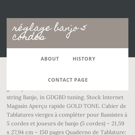
Main
réglage banjo 5
navigation
cordes
ABOUT
HISTORY
The songs you'll see are mostly from
CONTACT PAGE
guitar/ukulele sites. This is for a standard 5-
string Banjo, in GDGBD tuning. Stock Internet
Magasin Aperçu rapide GOLD TONE. Cahier de
Tablatures vierges à compléter pour Bassistes à
5 cordes et joueurs de banjo (5 cordes) – 21,59
x 27,94 cm – 150 pages Quaderno de Tablature: