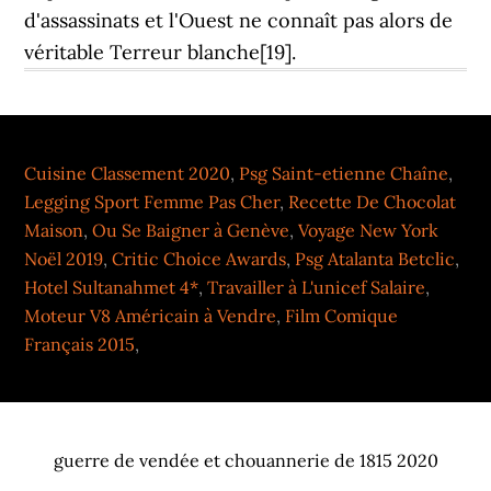
Cuisine Classement 2020
,
Psg Saint-etienne Chaîne
,
Legging Sport Femme Pas Cher
,
Recette De Chocolat
Maison
,
Ou Se Baigner à Genève
,
Voyage New York
Noël 2019
,
Critic Choice Awards
,
Psg Atalanta Betclic
,
Hotel Sultanahmet 4*
,
Travailler à L'unicef Salaire
,
Moteur V8 Américain à Vendre
,
Film Comique
Français 2015
,
guerre de vendée et chouannerie de 1815 2020