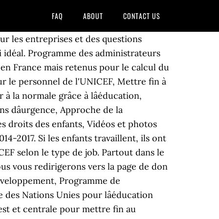
FAQ
ABOUT
CONTACT US
s couvertures médicale et dentaire complètes, les possibilités de congés payés, et une large gamme d'autres avantages détaillés ci-après. Merci pour votre patience â Nâhésitez pas à nous rendre visite pour voir les changements mis en place. Il permet également de régler le salaire brut selon que le membre du personnel a un conjoint ou un enfant. À sen tenir aux textes, lÉta… Découvrez comment activer les cookies. Politique dâéquilibre entre les sexes et dâéquilibre géographique. De bonnes conditions de travail : un équilibre vie privée et vie professionnelle, un environnement de travail agréable, une ambiance conviviale et militante. Tant de chose à dire. Nous construisons un nouveau UNICEF.org et sommes en période de transition. Loading... Unsubscribe from UNICEF Côte d'Ivoire? Cela dit, la situation n'évoluera pas si des gens idéalistes, déterminés et décidés n'entrent pas dans l'organisation pour faire avancer les choses. Spécialiste en sécurité, (P-4), Contrat à durée déterminée, Dakar (Bureau régional), Sénégal, # 99237 (523594) Numéro de travail: 523594 | Liens de postes à pourvoir: Afrique: Sénégal Type de travail: Nomination à durée déterminée. », Savoir si un entretien d’embauche est réussi, Comment remercier un recruteur après un entretien, Salaires Contrôleur De Gestion - 1 salaires, Salaires de (50k €) pour Responsable communication, Salaires de (55k €) pour Directeur adjoint. Officier WASH NO-1 – Bureau extérieur fixe à terme – Kolda, Bureau de pays du Sénégal (ouvert aux nationaux du Sénégal) Numéro de travail: 520347 |: Afrique: Sénégal Type de travail: Nomination à durée déterminée. Les salaires ci-dessus sont des salaires bruts de base pour un temps plein (sans bonus individuels, intéressement, participation, autres … Salaire pour 0 à 2 ans d'expérience. travailler à l'unicef salaire. Le barème des traitements de base du personnel recruté sur le plan international est fixé par le régime commun des Nations Unies. Emploi: Unicef • Recherche parmi 591.000+ offres d'emploi en cours France et à l'étranger • Rapide & Gratuit • Temps plein, temporaire et à temps partiel • Meilleurs employeurs • Emploi : Unicef - facile à … By 2 décembre 2020 2 décembre 2020 s en mécénat de compétences témoignent. .. En savoir plus L'ajustement selon le poste, un multiplicateur du salaire de base mensuel, prend en compte les facteurs de coût de la vie et la fluctuation des taux de change ainsi que de l'inflation. L'innovation à l'UNICEF met l'accent sur l'amélioration de la vie des enfants et leurs familles. Partager. Grille des salaires. C’est une somme additionnelle, pouvant constituer de 11 % à 106 % du salaire de base, ...