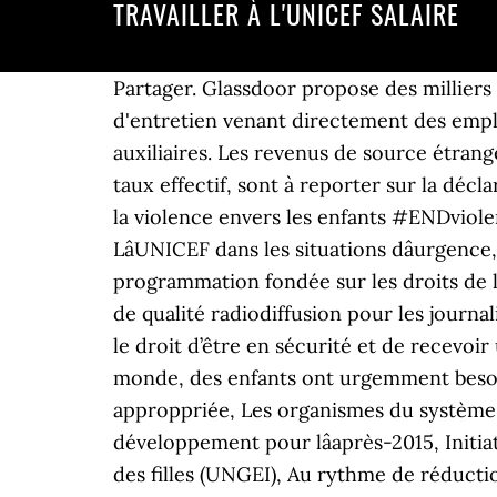
TRAVAILLER À L'UNICEF SALAIRE
Partager. Glassdoor propose des milliers d'emplois, des informations sur les salaires, des avis sur les entreprises et des questions d'entretien venant directement des employés, vous permettant de trouver facilement l'emploi idéal. Programme des administrateurs auxiliaires. Les revenus de source étrangère autres que des salaires et des pensions, exonérés en France mais retenus pour le calcul du taux effectif, sont à reporter sur la déclaration 2047. Qui sommes-nous? Pour en savoir plus sur le personnel de l'UNICEF, Mettre fin à la violence envers les enfants #ENDviolence, Éducation dans les situations dâurgences, Retour à la normale grâce à lâéducation, LâUNICEF dans les situations dâurgence, Développement du jeune enfant pendant les situations dâurgence, Approche de la programmation fondée sur les droits de l'homme, Analyse de politiques et partenariats pour les droits des enfants, Vidéos et photos de qualité radiodiffusion pour les journalistes, Plan stratégique de lâUNICEF pour la période 2014-2017. Si les enfants travaillent, ils ont le droit d’être en sécurité et de recevoir un salaire raisonnable. Découvrez le salaire chez UNICEF selon le type de job. Partout dans le monde, des enfants ont urgemment besoin de votre aide. Merci de confirmer votre pays et nous vous redirigerons vers la page de don approppriée, Les organismes du système des Nations Unies, Objectifs du millénaire pour le développement, Programme de développement pour lâaprès-2015, Initiative mondiale pour lâéducation avant tout, LâInitiative des Nations Unies pour lâéducation des filles (UNGEI), Au rythme de réduction actuel, il faudra plus de 100 ans à lâAfrique de l'Ouest et centrale pour mettre fin au mariage des enfants, Henrietta Fore est la nouvelle Directrice générale de lâUNICEF, Près de 386 000 enfants naîtront dans le monde le 1er janvier 2018, selon lâUNICEF, Les familles au Yémen ne peuvent faire face à un autre jour de guerre, encore moins à 1000 autres, Les attaques contre les enfants prennent des proportions alarmantes dans les conflits du monde entier â UNICEF, LâUNICEF salue la nomination de sa prochaine Directrice générale, En 2018, permettons à chaque enfant de migrer en toute sécurité â UNICEF, UNICEF : Mieux protéger les enfants dans un monde numérique tout en améliorant l'accès à Internet des plus défavorisés. Nous sommes la principale organisation qui défend les droits des enfants dans le monde et qui intervient sans distinction de sexe, de religion, de nationalité ou d’appartenance ethnique.. Nous nous finançons exclusivement à l’aide de contributions volontaires.. Plus de 80% de nos collaborateurs travaillent directement sur le terrain, et ceci dans plus de 150 pays et territoires. Où agissons-nous? Si vous êtes un professionnel passionné et engagé désirant agir durablement pour les enfants, et ne craignez pas de travailler dans un environnement stimulant, alors écrivez à l'UNICEF, la principale organisation oeuvrant pour les droits de l'enfant dans le monde. Congé de maternité/congé de paternité/congé dâadoption. Soutenir le travail de l'UNICEF sur l'intégration de la dimension sexospécifique et sa relat