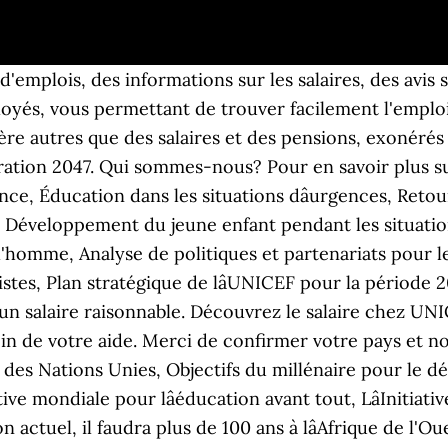
ion avec les mécanismes du système entier sur l'égalité des sexes et les droits des femmes. Découvrez le salaire chez UNICEF selon le type de job. La valeur accordée à l’éducation dans la bande de Gaza et dans l’ensemble de l’État de Palestine est manifeste. travailler à l'onu salaire. Travailler avec et pour les enfants jusqu’à l’adolescence et à l’âge adulte requiert une présence mondiale dont l’objectif est de produire des résultats et de surveiller leurs effets. 10 salaires pour 10 emplois postés anonymement par les employés de UNICEF. Voulez-vous prévenir la dégradation de l’environnement, aider les régions les plus pauvres du monde à développer des économies solides ou contribuer au développement durable de certains pays? le travail qui nuit à sa santé ou qui l’empêche d’aller à l’école. L’UNICEF est l’agence des Nations unies entièrement dédiée aux droits de l’enfant, à leurs besoins essentiels, à leur développement et à leur plein épanouissement. 7 salaires pour 7 emplois postés anonymement par les employés de UNICEF. Corinne Mathiou vient de la société Orange et travaille au comité UNICEF de Paris. À propos des emplois à l’UNICEF. Selon une nouvelle étude de l’UNICEF, State of Palestine Country Study: Out of School Children, près de 99 % des enfants vont à l’école élémentaire (de la première à la quatrième année). Pour défendre leurs droits. Le Comité Français pour l’UNICEF, dit UNICEF France, est une association loi 1901 à but non lucratif, reconnue d’utilité publique et membre du Comité de la charte du don en confiance. Pourquoi travailler à l’ONU? De la distribution d’aide humanitaire après la Seconde guerre mondiale jusqu’à la lutte contre Ebola, l’UNICEF se consacre depuis près de 70 ans aux enfants. Les échelons sont exprimés en salaires de base bruts et nets et appliqués uniformément, dans le monde entier, par toutes les organisations du système commun des Nations Unies. L’UNICEF travaille depuis près de 70 ans pour améliorer la vie des enfants et de leurs familles. Le rapport entre le plus haut salaire et le plus bas salaire est de 3,6. Pour tout autre renseignement, prière de consulter leur site Internet (lien externe). La grille comprend cinq niveaux Professionels (P-1 à P-5). Pourtant, on estime qu’en 2008, environ 115 millions d’enfants entre 5 et 17 ans travaillaient dans des … Le guide pour décrocher un stage ou un emploi aux Nations Unies. Accompagnement des carrières à l’ONU; Rémunération et prestations : Que pourrais-je faire à l’ONU? Merci de lire ce qui suit pour plus d'information sur la grille des salaires, les avantages et les droits offerts à l'UNICEF, comme les couvertures médicale et dentaire complètes, les possibilités de congés payés, et une large gamme d'autres avantages détaillés ci-après. Le sport et le jeu sont importants à lâUNICEF car ils jouent un rôle capital pour la santé, le bonheur et le bien-être des enfants et des jeunes. Les employés bénéficient des politiques sociales du travail, de la famille et de la diversité. Copyright © 2008–2020, Glassdoor, Inc. « Glassdoor » et son logo sont des marques déposées de Glassdoor, Inc. La silhouette de la tête de deux personnes. Les sites de la Commission internationale pour le service civil International Civil Service Commission et du régime commun des Nations Unies fournissent des informations détaillées. L’UNICEF est un organisme à but non lucratif qui travaille sans relâche afin d’assurer la survie de chaque enfant, et ce, partout où la vie d’enfants est en danger. La rémunération du personnel des catégories Professionnelles et des catégories supérieures est composée de deux éléments principaux : un salaire de base et un ajustement selon le poste. To help them fulfill their potential. Lexemple de Madagascar relève dune situation globalement partagée par la plupart des pays africains subsahariens sauf lAfrique du Sud. Salaire / mois: Localisation: Kolda / Sénégal: Type contrat : CDD: Expiration: 27 Mars 2019: Description de l’offre. Merci de lire ce qui suit pour plus d'information sur la grille des salaires, les avantages et les droits offerts à l'UNICEF, comme le