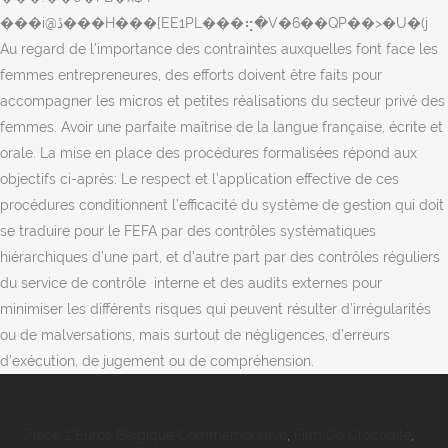
Pièce 2 Euros Belgique Commémorative
,
Film De Crocodile
,