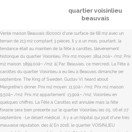
quartier voisinlieu
beauvais
Vente maison Beauvais (60000) d'une surface de 68 m2 avec un
terrain de 213 m2 comptant 3 pièces. Il y a un mois, pourtant, la
tendance était au maintien de la fête à carottes, lâévénement
historique du quartier Voisinlieu. Prix m2 moyen: 1814,00â¬ /m2; Prix
m2 maison: 1899,00â¬ /m2; â¦ Par. Beauvais, ce mercredi. La Fête à
carottes du quartier Voisinlieu a eu lieu à Beauvais dimanche 1er
septembre. The King of Sweden, Gustav VI, heard about
Margrethe's dinner. Prix m2 moyen: 11,50â¬ /m2; Prix m2 maison:
9,50â¬ /m2; Prix m2 appartement: 13,90â¬ /m2; Voisinlieu en
quelques chiffres. La Fête à Carottes est annulée mais la fête
foraine sera bien présente sur le quartier Voisinlieu les 05, 06 et 07
septembre. -Le désert médical : il y a un hôpital qui jouit d'une très
mauvaise réputation, des â¦ En 2016, le quartier VOISINLIEU