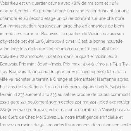
Voisinlieu est un quartier calme avec 58 % de maisons et 42 %
d'appartements. Au premier étage un grand palier donnant sur une
chambre et au second étage un palier donnant sur une chambre.
Sur Immoselection, retrouvez un large choix d'annonces de biens
immobiliers comme . Beauvais : le quartier de Voisinlieu aura son
city-stade cet été Le 8 juin 2015 à 17h44 C'est la bonne nouvelle
annoncée lors de la dernière réunion du comité consultatif de
Voisinlieu. 22 annonces, Location, dans le quartier Voisinlieu, à
Beauvais, Prix min : 800â¬/mois, Prix max : 9779â¬/mois, 1 T4, 1 T5+,
1 av. Beauvais : lâantenne du quartier Voisinlieu bientôt détruite La
ville va racheter le terrain à Orange et démanteler lâantenne après
huit ans de tractations. Il y a de nombreux espaces verts. Superbe
terrain id 233 alement situ 233 au calme proche de toutes commodit
233 s gare 224 seulement 10mn ecoles 224 mn 224 5pied axe routier
224 9mn maison. Trouvez votre maison 4 chambres à Voisinlieu avec
Les Clefs de Chez Moi Suivez Lia, notre intelligence artificielle et
trouvez en moins de 30 secondes les annonces de maisons en vente