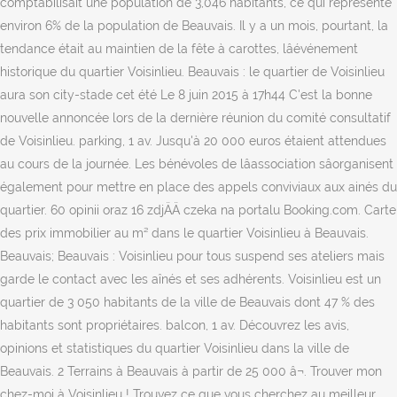
comptabilisait une population de 3,046 habitants, ce qui représente
environ 6% de la population de Beauvais. Il y a un mois, pourtant, la
tendance était au maintien de la fête à carottes, lâévénement
historique du quartier Voisinlieu. Beauvais : le quartier de Voisinlieu
aura son city-stade cet été Le 8 juin 2015 à 17h44 C'est la bonne
nouvelle annoncée lors de la dernière réunion du comité consultatif
de Voisinlieu. parking, 1 av. Jusqu'à 20 000 euros étaient attendues
au cours de la journée. Les bénévoles de lâassociation sâorganisent
également pour mettre en place des appels conviviaux aux ainés du
quartier. 60 opinii oraz 16 zdjÄÄ czeka na portalu Booking.com. Carte
des prix immobilier au m² dans le quartier Voisinlieu à Beauvais.
Beauvais; Beauvais : Voisinlieu pour tous suspend ses ateliers mais
garde le contact avec les aînés et ses adhérents. Voisinlieu est un
quartier de 3 050 habitants de la ville de Beauvais dont 47 % des
habitants sont propriétaires. balcon, 1 av. Découvrez les avis,
opinions et statistiques du quartier Voisinlieu dans la ville de
Beauvais. 2 Terrains à Beauvais à partir de 25 000 â¬. Trouver mon
chez-moi à Voisinlieu ! Trouvez ce que vous cherchez au meilleur