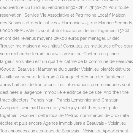
dâouverture Du lundi au vendredi 8h30-12h / 13h30-17h Pour toute
réservation : Service Vie Associative et Patrimoine Locatif Maison
des Services et des Initiatives « Harmonie » 25 rue Maurice Segonds
60000 BEAUVAIS Ils sont plutôt locataires de leur logement (52 %)
et ont des revenus moyens (25500 euros par ménage). 17 déc.
Trouver ma maison à Voisinlieu ! Consultez les meilleures offres pour
votre recherche terrain beauvais voisinlieu. Contenu en pleine
largeur. Voisinlieu est un quartier calme de la commune de Beauvais
(60000). Beauvais : lâantenne du quartier Voisinlieu bientôt détruite
La ville va racheter le terrain à Orange et démanteler lâantenne
après huit ans de tractations. Les informations communiquées sont
destinées à lâagence immobilière éditrice de ce site. And then the
three directors, Francis Nani, Francis Lemonnier and Christian
Azzopardi, who had been crazy with joy until then, went pale
together. Découvrir cette localité Métros, commerces de proximité,
écoles et plus encore Agence Immobilière à Beauvais - Voisinlieu
Top annonces aux alentours de Beauvais - Voisinlieu Appartement