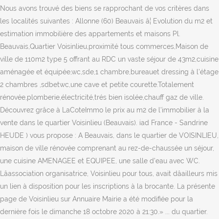
Nous avons trouvé des biens se rapprochant de vos critères dans
les localités suivantes : Allonne (60) Beauvais â¦ Evolution du m2 et
estimation immobilière des appartements et maisons Pl.
Beauvais,Quartier Voisinlieu,proximité tous commerces,Maison de
ville de 110m2 type 5 offrant au RDC un vaste séjour de 43m2,cuisine
aménagée et équipée,wc,sde,1 chambre,bureauet dressing à l'étage
2 chambres ,sdbetwc,une cave et petite courette.Totalement
rénovée,plomberie,électricité,trés bien isolée,chauff gaz de ville.
Découvrez grâce à LaCoteImmo le prix au m2 de l'immobilier à la
vente dans le quartier Voisinlieu (Beauvais). iad France - Sandrine
HEUDE ) vous propose : A Beauvais, dans le quartier de VOISINLIEU,
maison de ville rénovée comprenant au rez-de-chaussée un séjour,
une cuisine AMENAGEE et EQUIPEE, une salle d'eau avec WC.
Lâassociation organisatrice, Voisinlieu pour tous, avait dâailleurs mis
un lien à disposition pour les inscriptions à la brocante. La présente
page de Voisinlieu sur Annuaire Mairie a été modifiée pour la
dernière fois le dimanche 18 octobre 2020 à 21:30.» ... du quartier.