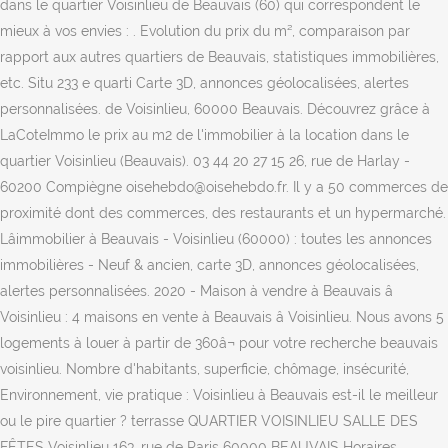
dans le quartier Voisinlieu de Beauvais (60) qui correspondent le
mieux à vos envies : . Evolution du prix du m², comparaison par
rapport aux autres quartiers de Beauvais, statistiques immobilières,
etc. Situ 233 e quarti Carte 3D, annonces géolocalisées, alertes
personnalisées. de Voisinlieu, 60000 Beauvais. Découvrez grâce à
LaCoteImmo le prix au m2 de l'immobilier à la location dans le
quartier Voisinlieu (Beauvais). 03 44 20 27 15 26, rue de Harlay -
60200 Compiègne oisehebdo@oisehebdo.fr. Il y a 50 commerces de
proximité dont des commerces, des restaurants et un hypermarché.
Lâimmobilier à Beauvais - Voisinlieu (60000) : toutes les annonces
immobilières - Neuf & ancien, carte 3D, annonces géolocalisées,
alertes personnalisées. 2020 - Maison à vendre à Beauvais â
Voisinlieu : 4 maisons en vente à Beauvais â Voisinlieu. Nous avons 5
logements à louer à partir de 360â¬ pour votre recherche beauvais
voisinlieu. Nombre d'habitants, superficie, chômage, insécurité,
Environnement, vie pratique : Voisinlieu à Beauvais est-il le meilleur
ou le pire quartier ? terrasse QUARTIER VOISINLIEU SALLE DES
FÊTES Voisinlieu 163, rue de Paris 60000 BEAUVAIS Horaires