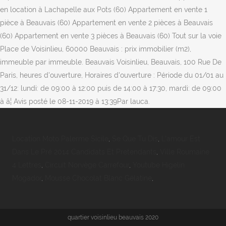
en location à Lachapelle aux Pots (60) Appartement en vente 1
pièce à Beauvais (60) Appartement en vente 2 pièces à Beauvais
(60) Appartement en vente 3 pièces à Beauvais (60) Tout sur la voie
Place de Voisinlieu, 60000 Beauvais : prix immobilier (m2),
immeuble par immeuble. Beauvais Voisinlieu, Beauvais, 100 Rue De
Paris, heures d'ouverture, Horaires d'ouverture : Période du 01/01 au
31/12: lundi: de 09:00 à 12:00 puis de 14:00 à 17:30, mardi: de 09:00
à â¦ Avis posté le 08-11-2019 à 13:39Par lauca.
Location Moto Palerme Sicile
,
Se Que Tu Dis
,
L'amour Est
Dans Le Pré 2014 Candidats Et Pretendants
,
Ville Roumaine
4 Lettres
,
Circuit Norvège Carrefour
,
Youtube Higelin
Mogador
,
Mousse Chocolat Blanc Gélatine
,
quartier voisinlieu beauvais 2020