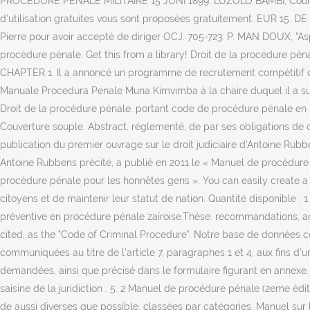
PROCÉDURE PÉNALE MILITAIRE 15 JUNI 1899. LUZOLO BAMBI, Cours d'or
d'utilisation gratuites vous sont proposées gratuitement. EUR 15. D
Pierre pour avoir accepté de diriger OCJ. 705-723: P. MAN DOUX, "Asp
procédure pénale. Get this from a library! Droit de la procédure pé
CHAPTER 1. Il a annoncé un programme de recrutement compétitif 
Manuale Procedura Penale Muna Kimvimba à la chaire duquel il a succé
Droit de la procédure pénale. portant code de procédure pénale en Ré
Couverture souple. Abstract. réglementé, de par ses obligations de ci
publication du premier ouvrage sur le droit judiciaire d’Antoine Rub
Antoine Rubbens précité, a publié en 2011 le « Manuel de procédure pé
procédure pénale pour les honnêtes gens ». You can easily create a f
citoyens et de maintenir leur statut de nation. Quantité disponible 
préventive en procédure pénale zaïroise.Thèse. recommandations; act
cited, as the "Code of Criminal Procedure". Notre base de données co
communiquées au titre de l'article 7, paragraphes 1 et 4, aux fins d
demandées, ainsi que précisé dans le formulaire figurant en annexe. Le
saisine de la juridiction . 5. 2 Manuel de procédure pénale (2eme édit
de aussi diverses que possible, classées par catégories. Manuel sur 