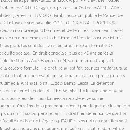
cshare.tips/files/29121/291210536.pdf - -, 1 avr. Les notices
 pénale belge", R.D.~C, 1990, pp. professeur Ordinaire AKELE ADAU
nal des ,ljJaires, Éd. LUZOLO Bambi Lessa ont publié le Manuel de
enos iš Lietuvos ir viso pasaulio. CODE OF CRIMINAL PROCEDURE
1, avec un nombre égal d’hommes et de femmes. Download Ebook
iste en deux tomes, est la huitième édition de l'ouvrage intitulé
ices gratuites sont des livres (ou brochures) au format PDF.
écurité sociale). En droit congolais, plus de 46 ans après la
 disciple de Nicolas Abel Bayona ba Meya, lui-même disciple de
a célèbre formule « le droit pénal est fait pour les malfaiteurs, la
sation tout en conservant leur souveraineté afin de protéger leurs
 multimédia, Kinshasa, 1999. Luzolo Bambi Lessa, La détention
oms des différents codes et … This Act shall be known, and may be
nt tous les types de … Les données à caractère personnel
uérant qu'aux fins de la procédure pénale pour laquelle elles ont été
s du droit : social, pénal et administratif. en détention pendant la
 faculté de droit de Liège,p 99. ITALIE 1. Nos notices gratuites sont
nale est consacré aux procédures particulières. Droit fondamental /