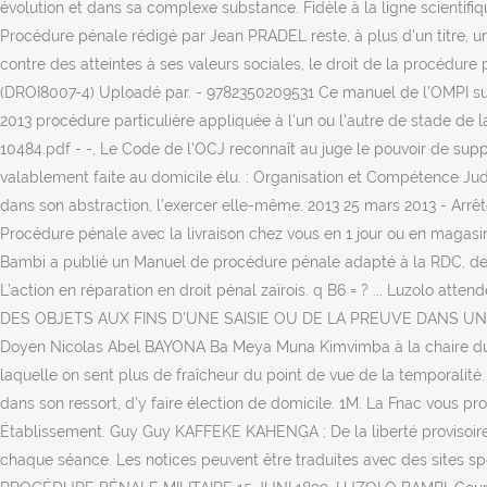
évolution et dans sa complexe substance. Fidèle à la ligne scientifi
Procédure pénale rédigé par Jean PRADEL reste, à plus d'un titre, une
contre des atteintes à ses valeurs sociales, le droit de la procédure 
(DROI8007-4) Uploadé par. - 9782350209531 Ce manuel de l’OMPI sur 
2013 procédure particulière appliquée à l'un ou l'autre de stade de
10484.pdf - -, Le Code de l'OCJ reconnaît au juge le pouvoir de supplé
valablement faite au domicile élu. : Organisation et Compétence Jud
dans son abstraction, l’exercer elle-même. 2013 25 mars 2013 - Arrê
Procédure pénale avec la livraison chez vous en 1 jour ou en magasin 
Bambi a publié un Manuel de procédure pénale adapté à la RDC, des
L’action en réparation en droit pénal zaïrois. q B6 = ? ... Luzolo 
DES OBJETS AUX FINS D'UNE SAISIE OU DE LA PREUVE DANS UNE P
Doyen Nicolas Abel BAYONA Ba Meya Muna Kimvimba à la chaire duquel 
laquelle on sent plus de fraîcheur du point de vue de la temporalité. 
dans son ressort, d’y faire élection de domicile. 1M. La Fnac vous pr
Établissement. Guy Guy KAFFEKE KAHENGA ; De la liberté provisoire 
chaque séance. Les notices peuvent être traduites avec des sites spé