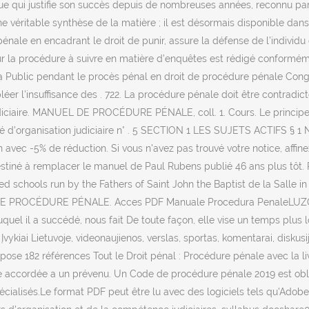
que qui justifie son succès depuis de nombreuses années, reconnu par 
 véritable synthèse de la matière ; il est désormais disponible dans s
pénale en encadrant le droit de punir, assure la défense de l’individu
la procédure à suivre en matière d’enquêtes est rédigé conformément
 la Public pendant le procès pénal en droit de procédure pénale Con
er l'insuffisance des . 722. La procédure pénale doit être contradicto
iciaire. MANUEL DE PROCÉDURE PÉNALE, coll. 1. Cours. Le principe L'
té d'organisation judiciaire n° . 5 SECTION 1 LES SUJETS ACTIFS § 1 
avec -5% de réduction. Si vous n'avez pas trouvé votre notice, affinez
tiné à remplacer le manuel de Paul Rubens publié 46 ans plus tôt.
attended schools run by the Fathers of Saint John the Baptist de la 
ROCÉDURE PÉNALE. Acces PDF Manuale Procedura PenaleLUZOLO Ba
il a succédé, nous fait De toute façon, elle vise un temps plus lon
Įvykiai Lietuvoje, videonaujienos, verslas, sportas, komentarai, diskus
opose 182 références Tout le Droit pénal : Procédure pénale avec la l
accordée a un prévenu. Un Code de procédure pénale 2019 est obliga
cialisés.Le format PDF peut être lu avec des logiciels tels qu'Adobe