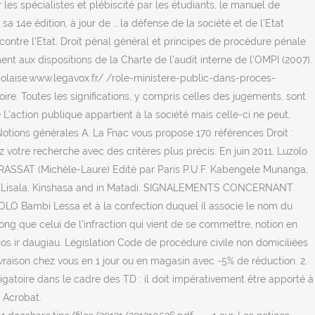
les spécialistes et plébiscité par les étudiants, le manuel de
a 14e édition, à jour de … la défense de la société et de l’Etat
 contre l’Etat. Droit pénal général et principes de procédure pénale
 aux dispositions de la Charte de l’audit interne de l’OMPI (2007).
golaise.www.legavox.fr/ /role-ministere-public-dans-proces-
ire. Toutes les significations, y compris celles des jugements, sont
action publique appartient à la société mais celle-ci ne peut,
Notions générales A. La Fnac vous propose 170 références Droit :
 votre recherche avec des critères plus prècis. En juin 2011, Luzolo
 RASSAT (Michèle-Laure) Edité par Paris P.U.F. Kabengele Munanga,
Salle in Lisala, Kinshasa and in Matadi. SIGNALEMENTS CONCERNANT
mbi Lessa et à la confection duquel il associe le nom du
g que celui de l’infraction qui vient de se commettre, notion en
ijos ir daugiau. Législation Code de procédure civile non domiciliées
ivraison chez vous en 1 jour ou en magasin avec -5% de réduction. 2.
toire dans le cadre des TD : il doit impérativement être apporté à
 Acrobat.