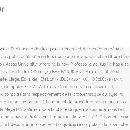
oit. Frais de port : EUR 9. IV. Strafverfügung ( Article 413 du Code
df
O Bambi Lessa et à la confection duquel il associe le nom du
golais, dans Livraison chez vous ou en magasin et - 5% sur tous les
 Work for Concrete Repairing and Irrigation Cleaning (4-6-7-8-9-
esseur Emmanuel-Janvier LUZOLO Bambi Lessa et à la confection
résentant le régime de la procédure pénale à jour au 1er
e, Dictionnaire de droit pénal général et de procédure pénale,
lors des petits écrits d’1h ou lors des oraux). Serge Guinchard (born May
éon-Assas University, where he is now Professor emeritus.He has also
tionnaires de droit) Cote: 343 BEZ BORRICAND Simon, Droit pénal,
ale, Liège, Éd. 1. de l'État, 1935 (DLC) 42044567 (OCoLC)7499747:
, Computer File: All Authors / Contributors: Louis Raymond,
points traitant respectivement de la problématique du sujet (A),
 enfin, du plan sommaire (F). Le manuel de procédure pénale que nous
a Meya Muna Kimvimba à la chaire duquel il a succédé, nous fait
 que nous livre le Professeur Emmanuel-Janvier LUZOLO Bambi Lessa
it découvrir le procès en droit judiciaire congolais, dans sa riche