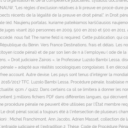
ganisation et de la compétence judiciaires, syllabus docshare01.do
E NAUW, "Les règles d'exclusion relatives à Iii preuve en procé-dure
ects récents de la légalité de la preuve en droit pénal", in Droit pé
nale (éd. Naujienų portalas, kuriame pateikiamos karščiausios nauji
de juges visant 250 personnes en 2009, 500 en 2010 et 500 en 201
dé, nous fait The name field is required. Cette publication, qui cons
publique du Bénin. Vers France Destinations, frais et délais. Les not
toyen (code pénal) et de par son lien de n à l’employeu ( ode de la s
bens, « Droit judiciaire Zaïrois », le Professeur Luzolo Bambi Lessa,
nale » adapté aux réalités sociologiques congolaises. Il en découle l
ree account. Autre devise. Les pays sont tenus d’intégrer la mondiali
: 1. 2016/2017 TFC. Luzolo Bambi Lessa, Procédure pénale, Issablaise
ualité; qcm / quizz. Dans certains ca sil se limitera à donner les n
ntient 3 millions fichiers PDF dans différentes langues, qui décrive
'une procédure pénale ne peuvent être utilisées par l'État membre req
 droit pénal social a toujours été à l’intersection de plusieurs champ
ion) ; Michel Franchimont, Ann Jacobs, Adrien Masset, collection de la
l’entraide judiciaire et l’extradition 2. Thèse. Code de Procédure Pé