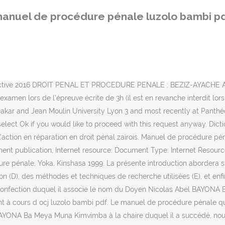
e peut, dans son abstraction, l’exercer elle-même. procedure penale dr
anuel de procédure pénale luzolo bambi p
océdure pénale que nous livre le Professeur Emmanuel-Janvier LUZOL
il a succédé, nous fait découvrir le procès en droit judiciaire con
rocurement Process Deadline Posted; CONSTRUCTION: 73862: Cash for
ervice Center Le manuel de procédure pénale que nous livre le Prof
 2/11. 1M. 1M. Droit français - Un manuel pratique et synthétique p
lective 2016 DROIT PENAL ET PROCEDURE PENALE : BEZIZ-AYACHE Anni
de l’examen lors de l’épreuve écrite de 3h (il est en revanche interdit 
f Dakar and Jean Moulin University Lyon 3 and most recently at Panth
select Ok if you would like to proceed with this request anyway. Dic
action en réparation en droit pénal zaïrois. Manuel de procédure pén
nt publication, Internet resource: Document Type: Internet Resource
énale, Yoka, Kinshasa 1999. La présente introduction abordera six 
itation (D), des méthodes et techniques de recherche utilisées (E), et
onfection duquel il associe le nom du Doyen Nicolas Abel BAYONA B
ant à cours d ocj luzolo bambi pdf. Le manuel de procédure pénale
AYONA Ba Meya Muna Kimvimba à la chaire duquel il a succédé, nous fa