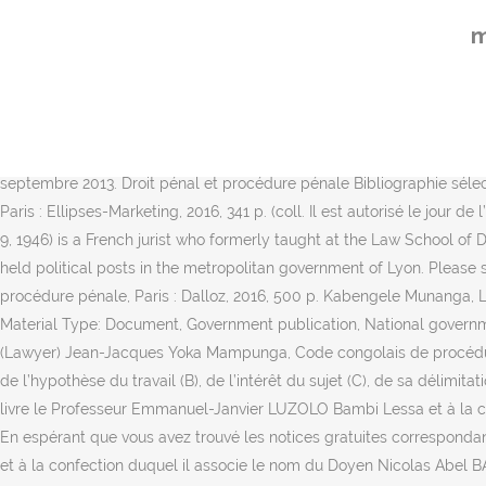
Le principe L'action publique appartient à la société mais celle-ci n
m
de Procédure Pénale) . 2, p. 317, ch. SHORT TITLE. Le manuel de pr
Doyen Nicolas Abel BAYONA Ba Meya Muna Kimvimba à la chaire duquel 
livres. Development Area Ref No Title UNDP Office UNDP Country P
10), Hawija, Kirkuk Governorate, Iraq (IRQ10 - ITB-405-20): UNDP S
duquel il associe le nom du Doyen Nicolas Abel BAYONA Ba Meya Page
septembre 2013. Droit pénal et procédure pénale Bibliographie sé
Paris : Ellipses-Marketing, 2016, 341 p. (coll. Il est autorisé le jour 
9, 1946) is a French jurist who formerly taught at the Law School o
held political posts in the metropolitan government of Lyon. Please 
procédure pénale, Paris : Dalloz, 2016, 500 p. Kabengele Munanga, L’
Material Type: Document, Government publication, National governme
(Lawyer) Jean-Jacques Yoka Mampunga, Code congolais de procédure p
de l’hypothèse du travail (B), de l’intérêt du sujet (C), de sa délim
livre le Professeur Emmanuel-Janvier LUZOLO Bambi Lessa et à la c
En espérant que vous avez trouvé les notices gratuites correspond
et à la confection duquel il associe le nom du Doyen Nicolas Abel B