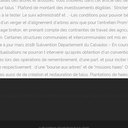
illes des arbres et arbustes. Vous trouverez dans cet article des détai
 sur talus * Plafond de montant des investissements éligibles : Stric
le tester. Le suivi administratif et … -Les conditions pour pouvoir bé
re, d’un verger et d’alignement d’arbres ainsi que pour l’entretien Pr
bocage breton, en prenant compte des contraintes de travail des agr
ion. Certaines structures communales et intercommunales ont mis en pl
e à jour mars 2018) Subvention Département du Calvados – En cours R
idualisations ne pourron t intervenir qu’après obtention d’un convent
rbres lors des opérations de remembrement, d'une part, et pour incite
 respectivement : d'une "bourse aux arbres" et de "missions haies". Ob
aussi de de création et restauration de talus. Plantations de haies
n Anglais
,
Comptine D'un Autre été Intouchable
,
Chanson D'amour Ga