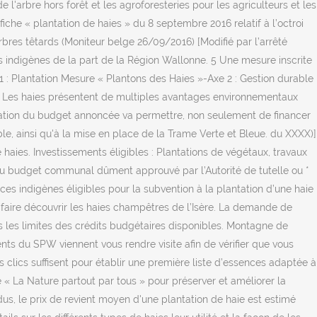
 l'arbre hors forêt et les agroforesteries pour les agriculteurs et les
fiche « plantation de haies » du 8 septembre 2016 relatif à l’octroi
 arbres têtards (Moniteur belge 26/09/2016) [Modifié par l’arrêté
es indigènes de la part de la Région Wallonne. 5 Une mesure inscrite
 : Plantation Mesure « Plantons des Haies »-Axe 2 : Gestion durable
re Les haies présentent de multiples avantages environnementaux
gmentation du budget annoncée va permettre, non seulement de financer
 ainsi qu'à la mise en place de la Trame Verte et Bleue. du XXXX)]
haies. Investissements éligibles : Plantations de végétaux, travaux
t au budget communal dûment approuvé par l’Autorité de tutelle ou *
èces indigènes éligibles pour la subvention à la plantation d’une haie
us faire découvrir les haies champêtres de l’Isère. La demande de
ans les limites des crédits budgétaires disponibles. Montagne de
ts du SPW viennent vous rendre visite afin de vérifier que vous
es clics suffisent pour établir une première liste d’essences adaptée à
 « La Nature partout par tous » pour préserver et améliorer la
us, le prix de revient moyen d'une plantation de haie est estimé