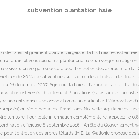
d'arbres. Les commentaires sur cet article sont désormais fermés. C
subvention plantation haie
s. Cet appui comprendra des conseils sur le choix des essences et sur 
s Mise à jour : Il y a 1 an Page 3/3 Le demandeur adresse le formul
e le 1er avril et le 31 juillet. Objectif. Dans ce contexte, le Conseil
gestion. Mayenne Bois Energie est en mesure de vous accompagner s
tueront votre haie : Elle doit être constituée d'espèces variées local
ion de haies, alignement d'arbre, vergers et taillis linéaires est entré
re terrain et vous souhaitez planter une haie, un verger, un alignement
e vive, d’un verger ou encore pour l’entretien des arbres têtards. Da
éficier de 80 % de subventions sur l’achat des plants et des fourni
l du 26 décembre 2007. Agir pour la haie et l'arbre hors forêt. L’ai
subvention est versée directement Plantations (haies, arbres, arbustes...
ez une entreprise, une association ou un particulier. L’élaboration d’
ppropriés) ou réglementaires. Prom'Haies Nouvelle-Aquitaine est une as
notre territoire. Pour toute information complémentaire, appelez-le 0
oordination officieuse 8 septembre 2016 - Arrêté du Gouvernement wall
i que pour l'entretien des arbres têtards (M.B. La Wallonie propose de