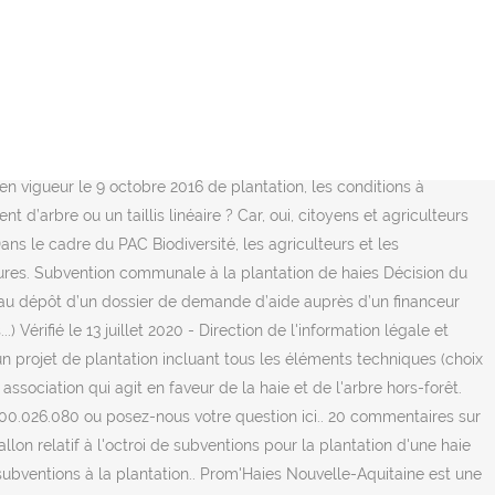
e document recense les quelques règles importantes à respecter lors
le paillage de votre haie en fonction de vos objectifs. Aide aux
aire de demande de subvention au Département de la Seine-Maritime
 départemental décide de poursuivre son soutien financier aux
ur votre dossier de demande de subvention de plantation de haies.
es et extraites d'une liste fournie par votre département. Une
e en vigueur le 9 octobre 2016 de plantation, les conditions à
 d’arbre ou un taillis linéaire ? Car, oui, citoyens et agriculteurs
ns le cadre du PAC Biodiversité, les agriculteurs et les
tures. Subvention communale à la plantation de haies Décision du
de au dépôt d’un dossier de demande d’aide auprès d’un financeur
) Vérifié le 13 juillet 2020 - Direction de l'information légale et
un projet de plantation incluant tous les éléments techniques (choix
sociation qui agit en faveur de la haie et de l'arbre hors-forêt.
.800.026.080 ou posez-nous votre question ici.. 20 commentaires sur
on relatif à l'octroi de subventions pour la plantation d'une haie
s subventions à la plantation.. Prom'Haies Nouvelle-Aquitaine est une