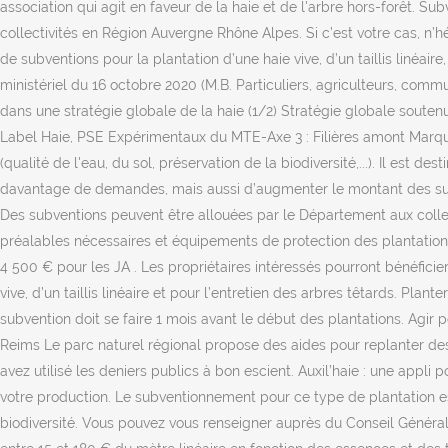
association qui agit en faveur de la haie et de l'arbre hors-forêt. Su
collectivités en Région Auvergne Rhône Alpes. Si c’est votre cas, n’h
de subventions pour la plantation d’une haie vive, d’un taillis linéai
ministériel du 16 octobre 2020 (M.B. Particuliers, agriculteurs, com
dans une stratégie globale de la haie (1/2) Stratégie globale soute
Label Haie, PSE Expérimentaux du MTE-Axe 3 : Filières amont Marque
(qualité de l'eau, du sol, préservation de la biodiversité,...). Il e
davantage de demandes, mais aussi d’augmenter le montant des subv
Des subventions peuvent être allouées par le Département aux collect
préalables nécessaires et équipements de protection des plantations.
4 500 € pour les JA . Les propriétaires intéressés pourront bénéficie
vive, d’un taillis linéaire et pour l’entretien des arbres têtards. P
subvention doit se faire 1 mois avant le début des plantations. Agir 
Reims Le parc naturel régional propose des aides pour replanter de
avez utilisé les deniers publics à bon escient. Auxil’haie : une appli 
votre production. Le subventionnement pour ce type de plantation est
biodiversité. Vous pouvez vous renseigner auprès du Conseil Général 