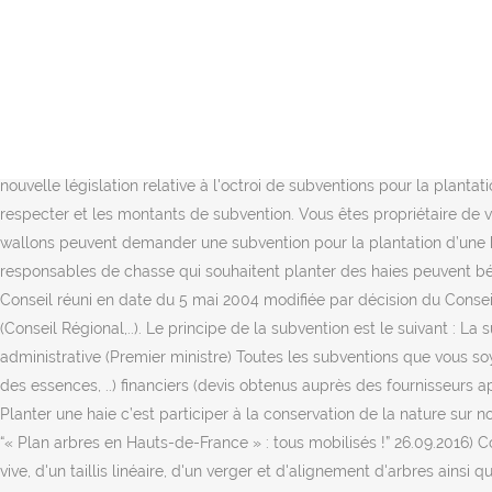
Subventions à la plantation de haies vives, vergers et alignements 
de l'installation d'une haie ainsi que les aides financières existante
travaux de plantation - restauration de haies bocagères et sur talu
dûment complété, Par exemple : interdiction de tailler votre haie entr
plantations de haies bocagères et à la mise en œuvre de plans de 
Il y a plusieurs exigences par rapport au choix des plantes qui consti
nouvelle législation relative à l'octroi de subventions pour la plantat
respecter et les montants de subvention. Vous êtes propriétaire de vot
wallons peuvent demander une subvention pour la plantation d’une hai
responsables de chasse qui souhaitent planter des haies peuvent bén
Conseil réuni en date du 5 mai 2004 modifiée par décision du Consei
(Conseil Régional,..). Le principe de la subvention est le suivant : La 
administrative (Premier ministre) Toutes les subventions que vous soy
des essences, ..) financiers (devis obtenus auprès des fournisseurs a
Planter une haie c’est participer à la conservation de la nature sur 
“« Plan arbres en Hauts-de-France » : tous mobilisés !” 26.09.2016) C
vive, d'un taillis linéaire, d'un verger et d'alignement d'arbres ains