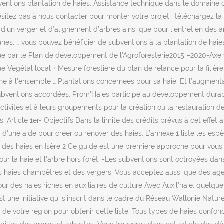
bventions plantation de haies. Assistance technique dans le domaine de
ésitez pas à nous contacter pour monter votre projet : téléchargez la 
re, d’un verger et d’alignement d’arbres ainsi que pour l’entretien des
munes, … vous pouvez bénéficier de subventions à la plantation de hai
nue par le Plan de développement de l’Agroforesterie2015 –2020-Axe 1
 Végétal local + Mesure forestière du plan de relance pour la filiè
st destiné à l'ensemble … Plantations concernées pour sa haie. Et l’au
entions accordées. Prom'Haies participe au développement durable,
ivités et à leurs groupements pour la création ou la restauration de 
 Article 1er- Objectifs Dans la limite des crédits prévus à cet effe
r d'une aide pour créer ou rénover des haies. L’annexe 1 liste les esp
lanter des haies en Isère 2 Ce guide est une première approche pour vo
pour la haie et l'arbre hors forêt. -Les subventions sont octroyées d
s haies champêtres et des vergers. Vous acceptez aussi que des agen
pour des haies riches en auxiliaires de culture Avec Auxil’haie, quelqu
 une initiative qui s’inscrit dans le cadre du Réseau Wallonie Nature
de votre région pour obtenir cette liste. Tous types de haies confond