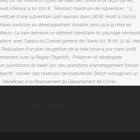
ls sur les différents types de haies leur utilité et la façon de les
tement inférieur à 10 000 € * Montant maximum de subvention : * 3
néficier d’une subvention sont reprises dans l’AGW relatif à l’octroi
om'Haies participe au développement durable, ainsi qu'à la mise en
iculteurs. La haie demeure un élément identitaire du paysage normand
ace, avec l’appui du Conseil général de l’Isère (04 76 00 33 31), des
éalisation d’un plan de gestion de la haie (mise à jour mars 2018)
ionnement avec la Région Objectifs : Préserver et développer
r les plantations de haies lors des opérations d'aménagement foncier,
jectif : recréer des réservoirs de biodiversité. Breizh-bocage est un
 : bénéficiez d'un financement du Département de l'Orne .
insbourg
,
Avis Hôtel C2 Marseille
,
Voyages Salaün Escapades
,