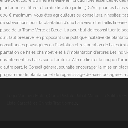
entre 15 et 180 € du mètre linéaire en fonction des essences et des ta
planter pour clôturer et embellir votre jardin. 3 €/ml pour les haies
000 € maximum. Vous êtes agriculteurs ou conseillers, n’hésitez pas à 
de subventions pour la plantation d’une haie vive, d’un taillis linéai
place de la Trame Verte et Bleue. Il a pour but de reconstituer le 
qu’il faut préserver en proposant une politique incitative de plantat
consultances paysagères ou Plantation et restauration de haies (mis
plantation de haies champêtre et à l’implantation d’arbres Les indiv
durablement les haies sur le territoire. Afin de limiter la coupe d'a
d'autre part, le Conseil général souhaite encourager la mise en place
programme de plantation et de regarnissage de haies bocagères mais 
Legia Varsovie Match
,
Carte Postale Rabat Maroc
,
La Solitude E
Liste Caractères Chinois Traditionnels
,