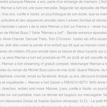
ndre pourquoi Malone, 4 ans, parle d'un échange de mamans. L'hist
érie Maman a tort est une pure merveille. Regarder les épisodes de Ma
ne, trois ans, confie à Vasile, un psychologue de son école, que sa ma
 policière et des séquences ancrées dans l’univers familial et domesti
'épisode 1 saison 1 de la série Maman a tort sur France 2 - revoir tou
man de Michel Bussi ? Série "Maman a tort" - Bande-annonce épisodes
 Anne Charrier, Samuel Theis, Tom D'Ornano : toutes les infos essenti
, doit-elle croire la parole d'un enfant qui dit que sa maman n'est
aines de milliers d'Euros envolé dans la nature et deux fuyards qui c
 la série Maman a tort est produite en FR, en 2018, et est classifié d
aman a tort streaming vf gratuit complet, télécharger Maman a tort
daptée du roman de Michel Bussi paru en mai 2016. Quand Malone, du 
éléphone, courrier, email ou facebook. Anouk, 14 ans, découvre bruta
 et inquiétante ». Maman a tort Saison 1 FRENCH HDTV. With Anne Ch
es, directors, writers and more. Malone, 3 ans, confie à Vasile, un 
le sur son portable, mais ce dernier est toujours sur messagerie. Sér
ami (Alexandre Zerda) et Sophie Quinton (Amanda). S1 E1 - Le petit