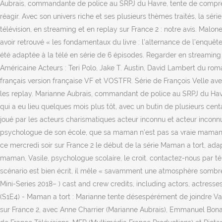
Aubrais, commandante de police au SRPJ du Havre, tente de compre
réagir. Avec son univers riche et ses plusieurs thèmes traités, la s
télévision, en streaming et en replay sur France 2 : notre avis. Malo
avoir retrouvé « les fondamentaux du livre : l’alternance de l’enquête
été adaptée à la télé en série de 6 épisodes. Regarder en streaming l
Américaine Acteurs : Teri Polo, Jake T. Austin, David Lambert du ro
français version française VF et VOSTFR. Série de François Velle avec
les replay. Marianne Aubrais, commandant de police au SRPJ du Havre
qui a eu lieu quelques mois plus tôt, avec un butin de plusieurs cent
joué par les acteurs charismatiques acteur inconnu et acteur inconnu,
psychologue de son école, que sa maman n'est pas sa vraie maman. M
ce mercredi soir sur France 2 le début de la série Maman a tort, a
maman, Vasile, psychologue scolaire, le croit. contactez-nous par t
scénario est bien écrit, il mêle « savamment une atmosphère sombre
Mini-Series 2018– ) cast and crew credits, including actors, actress
(S1E4) - Maman a tort : Marianne tente désespérément de joindre Vasi
sur France 2, avec Anne Charrier (Marianne Aubrais), Emmanuel Bon