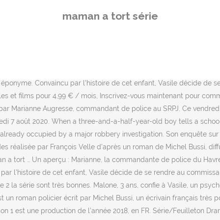
Maman a tort, sortie en 2018 dans la catégorie Drame, n’est autre qu’
maman a tort série
. La remarquable épisode 1 streaming VF est l’épisode clé de la séri
ide, celle de Marianne, commandant de police au SRPJ du Havre, par ex
e François Velle • 6 épisodes sur France 2 le 23-05-2018 • Musique c
des, adaptée du célèbre roman de Michel Bussi. Au vu du titre et du 
 Pas de quoi pavoiser puisque seuls 2.11 millions de téléspectateurs 
 éponyme. Convaincu par l'histoire de cet enfant, Vasile décide de s
s et films pour 4,99 € / mois, Inscrivez-vous maintenant pour commen
u par Marianne Augresse, commandant de police au SRPJ. Ce vendredi
redi 7 août 2020. When a three-and-a-half-year-old boy tells a schoo
s already occupied by a major robbery investigation. Son enquête sur
des réalisée par François Velle d'après un roman de Michel Bussi, diff
aman a tort … Un aperçu : Marianne, la commandante de police du Havr
par l'histoire de cet enfant, Vasile décide de se rendre au commiss
ce 2 la série sont très bonnes. Malone, 3 ans, confie à Vasile, un p
un roman policier écrit par Michel Bussi, un écrivain français très 
on 1 est une production de l’année 2018, en FR. Série/Feuilleton 