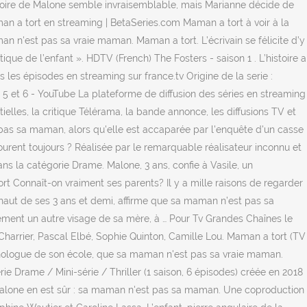
oire de Malone semble invraisemblable, mais Marianne décide de
man a tort en streaming | BetaSeries.com Maman a tort à voir à la
man n'est pas sa vraie maman. Maman a tort. L’écrivain se félicite d’y
que de l’enfant ». HDTV (French) The Fosters - saison 1 . L’histoire a
s les épisodes en streaming sur france.tv Origine de la serie :
 5 et 6 - YouTube La plateforme de diffusion des séries en streaming
elles, la critique Télérama, la bande annonce, les diffusions TV et
 pas sa maman, alors qu'elle est accaparée par l'enquête d'un casse
ourent toujours ? Réalisée par le remarquable réalisateur inconnu et
ans la catégorie Drame. Malone, 3 ans, confie à Vasile, un
 Connaît-on vraiment ses parents? Il y a mille raisons de regarder
haut de ses 3 ans et demi, affirme que sa maman n’est pas sa
lement un autre visage de sa mère, à … Pour Tv Grandes Chaînes le
arrier, Pascal Elbé, Sophie Quinton, Camille Lou. Maman a tort (TV
psychologue de son école, que sa maman n'est pas sa vraie maman.
ie Drame / Mini-série / Thriller (1 saison, 6 épisodes) créée en 2018
 Malone en est sûr : sa maman n'est pas sa maman. Une coproduction