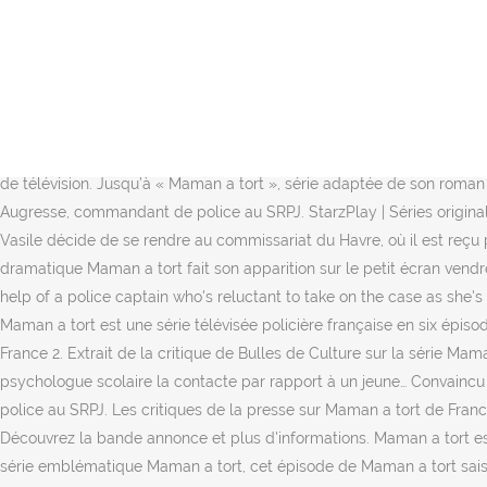
Avec plus de 4 votes et la note de 6.00/10, la saison 1 de la série 
les moindre détails. Created by Véronique Lecharpy, Toma De Matteis
cloudZer - Rapidgator - TurboBit. Il doit agir vite et trouver de l’a
(Éditions Presses de la Cité. Maman a tort (Série) (-2018) • Série d
célèbre roman de Michel Bussi. ARCHIVE. Une mini-série de six épiso
Drame, l’épisode 3 qui dure 52, a été notée de 6.00 et a eu 4 votes.
de télévision. Jusqu’à « Maman a tort », série adaptée de son roman
Augresse, commandant de police au SRPJ. StarzPlay | Séries originale
Vasile décide de se rendre au commissariat du Havre, où il est reç
dramatique Maman a tort fait son apparition sur le petit écran vend
help of a police captain who's reluctant to take on the case as she'
Maman a tort est une série télévisée policière française en six épiso
France 2. Extrait de la critique de Bulles de Culture sur la série M
psychologue scolaire la contacte par rapport à un jeune… Convaincu 
police au SRPJ. Les critiques de la presse sur Maman a tort de Fran
Découvrez la bande annonce et plus d'informations. Maman a tort est 
série emblématique Maman a tort, cet épisode de Maman a tort sais