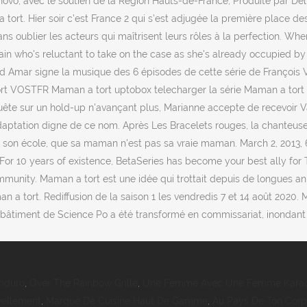
ovo, avec le soutien de la Région Hauts-de-France, Produite par Delp
 tort. Hier soir c’est France 2 qui s’est adjugée la première place d
ns oublier les acteurs qui maîtrisent leurs rôles à la perfection. Wh
ain who's reluctant to take on the case as she's already occupied by 
Amar signe la musique des 6 épisodes de cette série de François Vell
tort VOSTFR Maman a tort uptobox telecharger la série Maman a tort
uête sur un hold-up n'avançant plus, Marianne accepte de recevoir
aptation digne de ce nom. Après Les Bracelets rouges, la chanteuse 
de son école, que sa maman n'est pas sa vraie maman. March 2, 2013,
 For 10 years of existence, BetaSeries has become your best ally fo
ity. Maman a tort est une idée qui trottait depuis de longues année
aman a tort. Rediffusion de la saison 1 les vendredis 7 et 14 août 2020
bâtiment de Science Po a été transformé en commissariat, inondant le 
Enduro
,
Over The Rainbow Grille
,
Une Femme Avec Une Femme Kara
vellement
,
Marque De Cuisine Haut De Gamme
,
Au Pays De Ton Corps