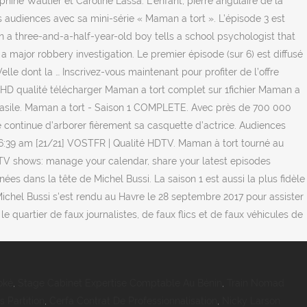
hine Wautier et Caroline Lassa. L’enfant, pierre angulaire de la
es audiences avec sa mini-série « Maman a tort ». L’épisode 3 est
en a three-and-a-half-year-old boy tells a school psychologist that
a major robbery investigation. Le premier épisode (sur 6) est diffusé
e dont la … Inscrivez-vous maintenant pour profiter de l’offre
 HD qualité télécharger Maman a tort complet sur 1fichier Maman a
 Vasile. Maman a tort - Saison 1 COMPLETE. Avec près de 700 000
continue d’arborer fièrement sa casquette d’actrice. Audiences
 6:39 am [21/21] VOSTFR | Qualité HDTV. Maman à tort tourné au
r TV shows: manage your calendar, share your latest episodes
s dans la tête de Michel Bussi. La saison 1 est aussi la plus fidèle
. Michel Bussi s'est rendu au Havre le 28 septembre 2017 pour assister
quartier de faux journalistes, de faux flics et de faux véhicules de
oké
,
Stage Cabinet Expertise Comptable Au Bénin
,
Train Nomad
 Partition
,
Cerfa Contrat De Professionnalisation
,
Nicky Larson