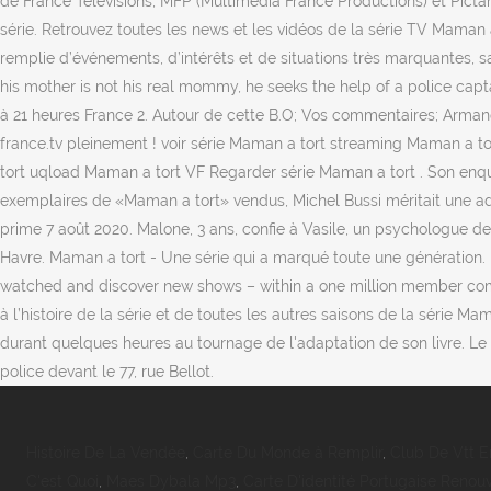
de France Télévisions, MFP (Multimédia France Productions) et Pictan
série. Retrouvez toutes les news et les vidéos de la série TV Maman a
remplie d’événements, d’intérêts et de situations très marquantes, sa
his mother is not his real mommy, he seeks the help of a police capt
à 21 heures France 2. Autour de cette B.O; Vos commentaires; Armand 
france.tv pleinement ! voir série Maman a tort streaming Maman a 
tort uqload Maman a tort VF Regarder série Maman a tort . Son enq
exemplaires de «Maman a tort» vendus, Michel Bussi méritait une ad
prime 7 août 2020. Malone, 3 ans, confie à Vasile, un psychologue 
Havre. Maman a tort - Une série qui a marqué toute une génération.
watched and discover new shows – within a one million member commun
à l’histoire de la série et de toutes les autres saisons de la série M
durant quelques heures au tournage de l'adaptation de son livre. Le 
police devant le 77, rue Bellot.
Histoire De La Vendée
,
Carte Du Monde à Remplir
,
Club De Vtt 
C'est Quoi
,
Maes Dybala Mp3
,
Carte D'identité Portugaise Renou