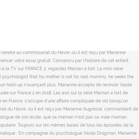
un épique groupement d’épisodes très bien produites et écrites dans
e Maman a tort. 1fichier - Uptobox - Free - BayFiles - Uploaded -
emple… Série (6 x 52 min) - D’après l’ouvrage de Michel Bussi
omposée par Armand Amar . Une mini-série de six épisodes, adaptée du
resume, adaptation (fr?) Sortie en FR en 2018 dans la catégorie
ont répondu à l’appel soit 12.9% du public présent devant son poste
e rendre au commissariat du Havre, où il est reçu par Marianne
cer votre essai gratuit. Convaincu par l'histoire de cet enfant,
 à la TV sur FRANCE 2, regardez Maman a tort. La mini-série
l psychologist that his mother is not his real mommy, he seeks the
 un hold-up n'avançant plus, Marianne accepte de recevoir Vasile.
usée sur France 2 en 2018. Les avis sur la série Maman a tort de
e en France, s’occupe d’une affaire compliquée de vol lorsqu’un
ariat du Havre, où il est reçu par Marianne Augresse, commandant de
sychologue de son école, que sa maman n'est pas sa vraie maman.
populaire. Toujours sur les mêmes bases de tous les épisodes de la
Dramatique : En compagnie du psychologue Vasile Drogman, Marianne