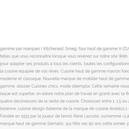
Reconnue pour ses polos, la marque française Lacoste jouit dâune réputation bien établie dans lâindustrie du prêt-à-porter haut de gamme. La Boutique - Show Room. Nous sommes à votre écoute pour vous proposer le meilleur agencement de votre cuisine haut de gamme. Des vêtements de cuisine Prestige pour professionnels et particuliers. Tout au long de la réalisation des travaux, lâéquipe est à votre écoute pour prendre en compte vos éventuelles remarques et sâassurer de vous fournir des prestations répondant à vos attentes, que ce soit au niveau de lâesthétique ou du confort. Si en termes de cuisines, les enseignes milieu de gamme proposent souvent le meilleur rapport qualité-prix avec quelques belles finitions au catalogue pour un prix encore très abordable, les enseignes spécialisées dans le haut de gamme sont plus à même de répondre exactement à vos envies et de concevoir sur-mesure une cuisine entièrement personnalisée en adéquation avec vos goûts. Essayez nos vestes de cuisine haut de gamme ! MENU Décoration, design, art, architecture, lifestyle, le meilleur de lâactualité 12 sept. 2017 - Cuisine haut de gamme allemande . Voici une selection de fourshaut de gamme ou milieu de gamme par marques ( Kitchenaid, Smeg, four haut de gamme V-ZUG, Gorenje, AEG, et bientôt Siemens). Les informations sur les cookies sont stockées dans votre navigateur et remplissent des fonctions telles que vous reconnaître lorsque vous revenez sur notre site Web et aider notre équipe à comprendre les sections du site que vous trouvez les plus intéressantes et utiles. Cuisines de France fait tout pour adapter ses produits à tous les clients, toutes les configurations, tous les souhaits. Marque française depuis 1932 ! Seul un cuisiniste professionnel pourra vous donner le meilleur conseil pour aménager la cuisine équipée de vos rêves. Cuisine haut de gamme marron foncé avec îlot central assorti et hotte aspirante métallique gris. Veneta cucine France fabrique et distribue cuisines raffinées dans un style moderne et classique. Nouvelle marque de mobilier haut de gamme créée par le cuisiniste espagnol Santos, eba mêle esthétisme, modularité et durabilité pour satisfaire toutes les envies. Cuisine Haut de gamme: dossier Cuisines chics, mode dâemploi: Cette semaine nous vous présentons une sélection de cuisines dâexceptions à travers les réalisations des meilleurs cuisinistes du moment. Notre cuisine en laque est superbe, on adore notre plan de travail en granit avec la finition extra tranché, et les menuisiers qui nous ont posé la cuisine étaient charmants ! Cette première collection MGB met à lâhonneur quatre déclinaisons de la veste de cuisine. Choisissez entre 1, 1,5 ou 2 bacs et deux couleurs de composite. Cuisine Arredo vous propose un choix de cuisine équipée italienne, cuisine haut de gamme italienne, cuisine design italienne de la marque de cuisine Arredo3 1- Le Creuset. Poêle carrée haut de gamme 22x22cm Collection Prestige Orange Cuisson pour une alimentation saine et diététique. Fondée en 1933 par le joueur de tennis René Lacoste, surnommé «Lâalligator» pour son jeu agressif, Lacoste a adopté lâanimal en guise de logo â un symbole aujourdâhui connut à lâinternational. La marque haut de gamme Siematic, qui fête ses 90 ans cette année, propose avant tout un choix exceptionnel d'équipements design de styles di