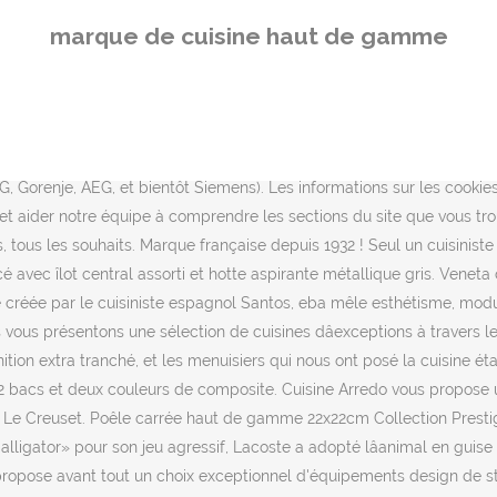
fférents, contemporains et classiques, modulables et personnalisables à l'infini. Vous aimez les intérieurs tendances et design ? Veneta Cucine est une entreprise italienne qui existe depuis plus de 50 ans : la recherche permanente de lâesthétique et de la fonctionnalité nous permet de produire de cuisines de qualité, réalisées avec des â¦ Ainsi, plusieurs marques ont su développer différents modèles. Misez sur l'univers épuré d'une cuisine moderne : ligne minimaliste, matériaux innovants et de qualité, le style contemporain apaise le regard et simplifie votre quotidien. Choisissez votre future cuisine sur mesure parmi nos différents modèles ! Revendeur officiel de cuisines Leicht à lâIle Maurice. Sa gamme dâaccessoires sâenrichit de jour en jour pour une cuisine toujours plus originale et facile à vivre. La Perrière 49800 Brain-sur-l'Authion. Découvrez cette marque de cuisine chez Habitat & Confort S.A., votre cuisiniste à la Riviera Depuis plus de 25 ans, Caterina Scappatura, spécialiste dans l'architecture dâintérieur, représente avec son équipe le standing Haut de gamme du design italien à Ollioules limitrophe de Toulon où elle expose dans son Show Room de plus 250m², une ambiance qui la caractérise des créations de cuisine italiennes avec des meubles haut de gamme et sur mesure. Au contraire, vous pouvez obtenir une cuisine de luxe à partir de 20,000 $. Un large choix de cuisines dans des styles actuels, modernes, authentiques, traditionnels vous attendent chez Les Meubles de Ferme. On peut lâutiliser pour faire différentes sortes de cuisson comme frire des poissons, griller de la viande, sauter des légumes, etc. Les fabricants de cuisines haut de gamme proposent actuellement un très large de choix de designs, de matière et dâinnovations techniques à combiner selon les désirs de chacun. Connectez-vous â¦ Découvrez la gamme de cuisine italienne Veneta: Cusines modernes, cuisines italiennes de luxe modernes et toutes équipées, outlet cuisines à prix bas. En 2015 Leicht à été désigné comme la marque haut de gamme la plus vendue en Allemagne. Avoir une cuisine dessinée par une architecte dâintérieur, ça change de ce quâon voit habituellement. Trouvez la cuisines qui vous correspond. Cuisine de luxe contemporaine parmi plusieurs propositions haut de gamme. La série d'éviers K de GROHE propose une gamme de style et de tailles convenant à tous les types de cuisines. Ce site utilise des cookies afin que nous puissions vous fournir la meilleure expérience utilisateur possible. Vous adopterez la cuisine qui correspond à votre univers au sein du large catalogue de modèles montés d'usine de la marque. Gamme complète de produits . Conception + Fabrication sur-mesure. Siematic, rangement haut de gamme dans la cuisine. Eurocuisine et la marque italienne César vous propose une collection de cuisine jeune et soignée. Venez découvrir les styles de nos cuisines Tendance, Contemporaine et Rustique. Du sur-mesure, mais sans démesure, puisque, bien quâintervenant dans le milieu et haut de gamme, lâentreprise sait travailler en respectant le budget de ses clients. Marron foncé, blanc laqué et noir mat pour une cuisine haut de gamme moderne et classe. Mieux encore, avec les modèles de cuisine b1, b2 et b3, votre cuisine haut de gamme évolue avec vous et avec votre famille : pièce à vivre par excellence, elle acc
marque de cuisine haut de gamme