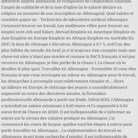
différents impôts allemands se composent de l'imposition salariale,
l'impôt de solidarité et de la taxe d'église (si le salarié déclare sa
religion au moment de son inscription en Allemagne). Quel salaire et
combien gagne un - Technicien de laboratoire médical Allemagne,
Comment trouver un travail, Les meilleures villes pour trouver un
emploi sont Job and Salary Abroad Emplois en Amérique Emplois en
Asie Emplois en Europe Emplois en Afrique Emplois en Australie En
2017, le taux de chômage s'élevait en Allemagne à 3,7 %, soit l'un des
plus faibles du monde. En bref, je n’ai toujours rien compris mais une
chose est sûre n’étant pas mariée et comme le PACS français n’est pas
reconnu en Allemagne, je fais partie de la classe 1. La classe où tu
douilles le plus quoi. Travailler en Allemagne - Formalités Si vous êtes
français et que vous envisagez un séjour en Allemagne pour le travail,
les démarches à accomplir sont relativement simples et … Alors
qu'ailleurs en Europe, le chômage des jeunes a considérablement
augmenté au cours des dernières années, la formation
professionnelle allemande a porté ses fruits. Début 2015, l'Allemagne
a introduit un salaire minimum à 8,50 euros et l'a augmenté à 9,35
euros brut de l'heure en 2020. Il est indispensable de s’informer au
mieux sur le niveau des salaires pratiqué en Allemagne. j'ai
commencé les cours de langue ,quelles sont les étapes à suivre pour
partir travailler en Allemagne, . La réglementation du travail en
Allemagne Avant toute recherche d'emploi, il est indispensable de