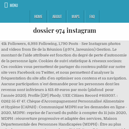
MENU
HOME
ABOUT
MAPS
FAQ
dossier 974 instagram
41k Followers, 6,993 Following, 1,790 Posts - See Instagram photos and videos from Ile de la Réunion (@974_lareunion) Gestion. Le montant de l’aide attribuée est fonction du degré de perte d’autonomie de la personne âgée. Cookies de suivi statistique & réseaux sociaux: Ces cookies vous permettent de partager du contenu publié sur notre site vers Facebook ou Twitter, et nous permettent d'analyser la fréquentation du site afin d'en optimiser son contenu et sa navigation. Aucune participation n’est demandée pour les personnes dont les revenus sont inférieurs à 813.49 euros par mois (plafond pour l'année 2020). Profile [ΩP] Phody. UEE Citizen Record #653037. : 0262 55 47 47. Chèque d’Accompagnement Personnalisé Alimentaire et Hygiène (CAPAH) : Communiqué MDPH sur les demandes en ligne - 2020, MDPH : reprise de l’accueil du public à compter du 15 juin 2020, MDPH : réouverture progressive et adaptée des services, Maison Départementale des Personnes Handicapées (MDPH) : Être au plus près des usagers, une exigence de qualité, Visite au Département et à la MDPH de Sophie CLUZEL Secrétaire d’Etat chargée des personnes handicapées - 2019, Magazine du Département, Rendez-vous citoyen : accompagner les réunionnais à toutes les étapes de la vie - Août 2019, #Magazine du Département, Rendez-vous Citoyen, Journée internationale du handicap à Saint-André : une journée pour informer et témoigner - 2019, Maison Départementale des Personnes Handicapées MDPH : nouveau formulaire de demande - 2019, MDPH : revalorisation de l’Allocation aux Adultes Handicapés AAH au 1er novembre 2018, Aides aux personnes en situation de handicap, - En renseignant mon adresse email, j’accepte de recevoir des informations par courrier électronique, - Je suis informé que je peux me désinscrire/désabonner à tout moment en bas de page du présent site web. Wie Sebastian Kurz und die ÖVP die Medien kontrollieren – Erklärt von Julia Herr in 5 Punkten. Wir haben aus der Ausgabe 974 – Dezember 2009 bereits 33 Artikel online verfügbar. 464 Followers, 47 Following, 374 Posts - See Instagram photos and videos from Pixar Planet (@pixarplanetfr) Département de la Réunion. Protectorat (EU/QC/974/PC) Spectrum Identification (SID) PROTECTORA. Oder "sowieo sinnlos, wird nicht mehr zugestellt". Nos dossiers sur le blog; Fiscalité immobilière. Version t... Afin de favoriser l’intégration et l’accès à la vie économique, sociale et politique des personnes en situation de handicap, une Journée Int... A compter du 1er janvier 2019, les usagers de la MDPH doivent utiliser un nouveau formulaire de demande à la MDPH (Cerfa N° 15692*01°) pour ... Depuis le 1er novembre 2018 le montant de l’Allocation aux Adultes Handicapés (AAH) passe de 819 euros à 860 euros par mois (pour une person... Accompagner le parcours de vie des familles en situation de handicap … See more of Youtube & Instagram 974 on Facebook ---> Distribution anticipée des chèques APA Gramounes - CESU pour garantir le paiement dans les délais ---> Pass Bien Être : en savoir + en cliquant ici ---> Chèque d’Accompagnement Personnalisé Alimentaire et Hygiène (CAPAH) : en savoir + en cliquant ici ---> Collecte de la mémoire du confinement ---> R+, l’Allocation d’Insertion et de Retour à l’Emploi. Smileys sind an. Se connecter; Liste de souhaits () Comparer () Check-out Basculer la navigation ☰ PROTÉINES . Am Ende könnten wieder Sanktionen stehen. Refuse Résiste : la campagne de sensibilisation contre les addictions, Distribution anticipée des chèques APA Gramounes - CESU pour garantir le paiement dans les délais. Actuellement, 98 % du territoire français est couvert par 352 dispositifs MAIA. Le Club est l'espace de libre expression des abonnés de Mediapart. Je suis professeure référente en langue vivante régionale (créole) dans le 1er degré dans l'académie de la Réunion. Pour utiliser l'ensemble des fonctionnalités proposées sur le site, il est conseillé d'activer les deux niveaux de cookies. 60, rue Claude de Sigoyer BP 105 – Plateau Caillou – 97 863 Saint-Paul Cedex 108.9k Followers, 3,699 Following, 1,447 Posts - See Instagram photos and videos from Ile de La Réunion Tourisme (@reuniontourisme) Cet article indique toutes les tailles de photos pour Facebook, Twitter, Instagram, YouTube, LinkedIn, Tumblr et Pinterest. Tél. La MDPH (Maison départementale des personnes handicapées) de La Réunion vous inf... La MDPH (Maison départementale des personnes handicapées) de La Réunion vous informe de la reprise de l’accueil du public à compter du 15 ju... La MDPH (Maison départementale des personnes handicapées) de La Réunion vous informe de la réouverture progressive et adaptée de ses service... La MDPH de La Réunion s'engage dans une nouvelle ambition d’accompagnement inclusif en faveur de ses usagers et lance cette semaine deux amé... Sophie CLUZEL, secrétaire d’Etat en charge des personnes handicapées, a participé à un déjeuner de travail au Conseil Départemental de La Ré... Si votre navigateur Internet ne vous permet pas de voir l'animation, ci-dessous la version PDF Cette prestation est destinée aux personnes âgées de plus de 60 ans vivant à domicile en perte d’autonomie. Der Download ist nur für registrierte Lehrkräfte sichtbar. Inscrivez-vous pour recevoir nos dernières informations, Veuillez saisir votre email pour vous désinscrire de la newsletter, 2 rue de la Source - 97488 Saint Denis Cedex, Tél : 0262 90 30 30 - Fax : 0262 90 39 99. 20. : 0262 28 98 28, ASA Sud La gestion locative : ce que c’est 2. [IMG] Code ist aus. Vous avez réalisé une vidéo en lien avec les compétences du Département de La Réunion ? CITIZEN DOSSIER Overview Organizations. Für einmal bleibt der Titel in der Schweiz. Lorsque vous naviguez sur le site Internet www.departement974.fr, des informations (petits fichiers informatiques textuels dits 'cookies') sont susceptibles d'être enregistrées sur votre appareil, sous réserve de vos choix. Tél. CITIZEN DOSSIER Overview Organizations. Du 16 novembre au 11 décembre 2020, la Maison Départementale des Personnes Handicapées de La Réunion lance une enquête de satisfaction auprè... MDPH, la demande en ligne, c’est désormais possible Für keinen Film wurden 2020 mehr Tickets verkauft als für «Platzspitzbaby». Wie sicher können Konsumenten sein, keine Wilke-Wurst mehr auf dem Teller zu haben? Justificatif de résidence régulière (étrangers) Copie d’un éventuel jugement de tutelle. instagram; Artikel - Außenwirtschaftsförderung. L’APA est versée sans conditions de ressources. Gefällt 1.086 Mal. 111.7K. Zitat von chaos99 Richtig. Location France , Franche-Comté Fluency French . Join the Universe About the Game; How to Play; The Universe; Media; Fly … Quelles dimensions d'images pour les réseaux sociaux début 2020 ? Jetzt registrieren Einloggen Dossier pédagogique zu Aigre doux. Mediapart est un journal d'information en ligne participatif, indépendant, sans publicité ni subvention et qui ne vit que des abonnements de ses lecteurs. Beaucoup de familles Réunionnaises doivent faire face aux difficult... Ce site propose de personnaliser vos contenus et votre navigation. Je mentionnais … le formulaire de demande d’Allocation personnalisée d’autonomie (rempli et signé) ; un justificatif d’identité: photocopie intégrale du livret de famille, ou de la carte nationale d’identité, ou du passeport d’un des Etats membres de l’Union Européenne ; une copie du dernier avis d’imposition ou de non-imposition sur le revenu (recto-verso) ; une copie des derniers avis d’imposition relatifs à la taxe foncière sur les propriétés bâties et non bâties ou une déclaration de non possession de biens immobiliers (recto-verso) ; un relevé d’identité bancaire (RIB) ou un relevé d'identité postal (RIP) aux nom et prénoms complets du bénéficiaire ; un justificatif de résidence régulière (photocopie de la carte de résidence ou du titre de séjour en cours de validité) pour les demandeurs de nationalité étrangère non ressortissants d’un Etat membre de l’Union Européenne ; une copie d’un jugement de tutelle (s'il y a lieu). Recherche par examen unique - Tous les amendements ci-dessous sont : Déposés sur le texte : Texte nº 3582, adopté par la commission, sur la proposition de loi de MM. Das Dossier enthält Tipps zum Zeitplan, didaktische Hinweise sowie Unterrichtsmaterialien zur Durchführung des Prix des lycéens allemands 2021. Entrez votre mail. Advent – das ist eine besinnliche Zeit der Vorfreude und Vorbereitung, der Stille und der Erwartung. Youtube & Instagram 974. BB-Code ist an. L’équipe médico-sociale procèdera ensuite à une évaluation à domicile du demandeur et lui proposera le cas échéant un plan d’aide destiné à compenser sa perte d’autonomie. ⚠️ voici le dossier pour participer au marché du 13 avril ⚠️ Dossier : Www.formation-sophrologie-reunion (2020) Révélations : Formation prise de parole en public guadeloupe (Support) Plus d’articles. Recherche par examen unique - Tous les amendements ci-dessous sont : Déposés sur le texte : Projet de loi de finances nº 3360 pour 2021 Liés au dossier législatif : Projet de loi de finances pour 2021 Examinés par : Commission des finances, de l'économie générale et du contrôle budgétaire Protectorat (EU/QC/974/PC) Spectrum Identification (SID) PROTECTORA. Guardian Angel. Some scholarships may have additional selection criteria. Profile [ΩP] Jorad. Tél. Aides et services en ligne sur le site du Conseil Départemental Handle name lordvizor. ---> Distribution anticipée des chèques APA Gramounes - CESU pour garantir le paiement dans les délais ---> Pass Bien Être : en savoir + en cliquant ici ---> Chèque d’Accompagnement Personnalisé Alimentaire et Hygiène (CAPAH) : en savoir + en cliquant ici ---> Collecte de la mémoire du confinement ---> R+, l’Allocation d’Insertion et de Retour à l’Emploi. Dossier de demande APA (0,22 Mo) ... Instagram; Newsletter (Lettre d’informations) Inscrivez-vous pour recevoir nos dernières informations. Kein