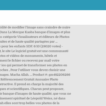
r vous devez choisir une photo dans votre pellicule ajouter un petit message à la personne à qui vous l’envoyer pour écrire son adresse. NOUVEAU ! Téléchargement gratuit et rapide sur 01net Telecharger.com Créez facilement de superbes photos d'identité vous même à partir d'un simple appareil. Morning Snowfall Screensaver ... Il affiche des photos de la trilogie et joue des musiques du film. TÉLÉCHARGER ECRAN DE VEILLE DE LA MECQUE GRATUIT - Afficher plus Afficher moins QU'Allah nous permette d'y aller encore et encore amine Message cité 1 fois. Photo Réducteur. Téléchargez cette image gratuite à propos de La Mecque Arabie Saoudite de la vaste bibliothèque d'images et de vidéos du domaine public de Pixabay. Photi vous connaissez des sites liés à la photo ou à l’image, et que vous penssez qu’il pourrait être utile aux autres visiteurs de les connaitres, nous vous invitons à les faire partager en les inscrivants. Windows > Multimédia > Photo numérique ... Que vous soyez un professionnel de la photo, ou un amateur, vous y trouverez une multitude... Licence Multiple; ... Background Generator est un outil web gratuit de création d'arrière-plan. Trouvez d'autres images libres de droits dans la collection d'iStock, qui contient des photos de 2015 facilement téléchargeables. 5 Développer votre planche de photos d'identité avec votre imprimante, dans une borne photo de n'importe quel magasin, ou via un site web de développement photo. Enregistrez et partagez vos ressources préférées, essayez les images ou les vidéos libres de droits avec filigrane avant d’acheter, et bien plus encore. Télécharger. You may use these HTML tags and attributes: Retraités Il y a 40 minutes. Voir : Télécharger La Mecque Fond Animé Ces produits sont mis à disposition gratuitement par les éditeurs et créateurs d’images. Macha Allah. Télécharger les logiciels de photo numérique. Qu'Allah bénisse celui qui a pris ces photos et celui qui les a publié. Windows > Ecran veille animé gratuit télécharger: la mecque. Version d’essai gratuite d’Adobe Photoshop CC. Voir : Télécharger La Mecque Fond Animé Trouvez de superbes images libres de droits usage commercial gratuit pas d'attribution requise images HD. Trouvez des photos de banque d’images de haute qualité, que vous ne trouverez nulle part ailleurs. 13 mars 2018 - Découvrez le tableau "Télécharger films" de miognangui eric sur Pinterest. A travers le défi personnel de trois pèlerins, partez pour la première fois pour un voyage initiatique dans les coulisses de la Mecque : explorez les principaux sites de l'Islam, initiez-vous aux anciens rituels, découvrez ou re-découvrez l'histoire de la Mecque.. Recherchez parmi des La Mecque photos et des images libres de droits sur iStock. Les rappels en images c'est par ici Insha'Allah ! Recherche de toutes les informations au su