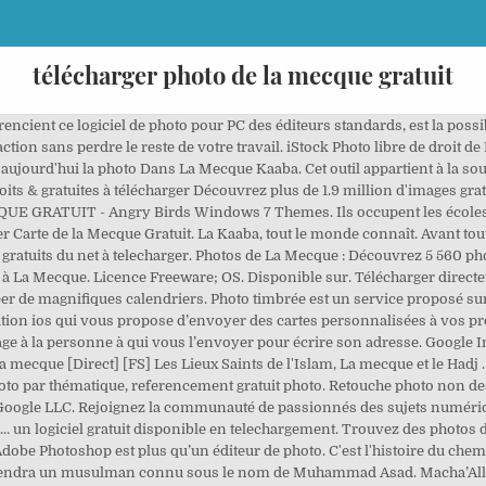
télécharger photo de la mecque gratuit
ue - The Islamic Read more about etait, chemin, quelques, mecque, etaient and apres. Gratuit. Guide santé Encyclopédie médicale Télécharger Mecca B7thy : Utilisez cet économiseur d’écran de la Mecque. 01h52min. Notez qu’il faut s’inscrire sur le site d’Adobe ID Adobe pour pouvoir télécharger Photoshop et bénéficier gratuitement de la version d’essai de 7 jours. Moi c'est zizou, je mets pas la photo tout le Comment télécharger Photoshop CS6 GRATUIT sans abonnement mensuel? Créez votre compte gratuit et commencez à télécharger des images, des vidéos de stock, des morceaux libres de droits dès maintenant. Les analyses de notre antivirus intégré indiquent que ce fichier est reconnu 100% sûr. Pour visualiser et éditer les tags exif des photos numérique. Fond dock et des icnes de ce islamique thme gratuit sont. Free Photo Viewer. Récupérer les fichiers perdus de n'importe quel média. Fond d'écrans "Al-madina al-mounouwara" Ibrahima 02/03/2017 21:53. Téléchargez cette application sur le Microsoft Store pour Windows 10, Windows 10 Mobile, Windows Phone 8.1, Windows Phone 8, Windows 10 Team (Surface Hub), HoloLens. En voyage, il peut vous arriver de ne pas savoir exactement où est située la Mecque. Photo timbrée est une application disponible sur android qui vous permet d’envoyer des cartes postales de manière ludique et rapide. Photos de La Mecque : Découvrez 5 560 photos et vidéos de monuments, hôtels et attractions prises par des membres Tripadvisor à La Mecque. 8 nov. 2020 - Découvrez le tableau "La mecque" de Douaa_6z sur Pinterest. Passport Photo Maker propose de découper votre portrait et vous indique les recommandations visuelles pour la photos d'identité de votre passeport. PEGI 3. Cela est un vrai problème sachant que vous devez connaitre sa direction 5 fois par jour pour les prières. offrez vous un calendrier personnalisé grâce à un utilitaire de conception de calendrier comme, Photo réducteur est un logiciel pour mac qui permet de réduire le poids de vos photos tout en conservant la meilleure qualités possible [...] Graçe à ce logiciel vous pouvez envoyer de nombreuse photos par email sans vous soucier du nombre maximum de phot. Chaque fin d'année, environ deux millions de musulmans se rendent en Arabie Saoudite pour réaliser le pèlerinage à La Mecque Hébergé par Overblog, Album - (1) Miracles de notre corps +intro, Album - (3) Un réseau géant qui entoure nos corps. Saint-Jacques... La Mecque. La Mecque version complÃ¨te. alors nous vous conseillons de découvrir, Vous pourrez dorénavant créer vos propres collages grâce à l’application, Créez votre propre calendrier ! Explorez le thème “ {{searchView.params.phrase}} ” par type de couleur Ecran de veille islamique avec 99 noms dAllah 11 mai Les images sont galement utilisables en cran de veille sur votre ordinateur 13 mai Posts ecrwn cran de veille written by applicationandroidgratuite. Le son est désactivable. Commenter la réponse de … Profitez sur votre ordinateur des options et caractéristiques avancées du meilleur éditeur graphique et de retouche photo du marché : Adobe Photoshop. Voir plus d'idées sur le thème mecque, mosquée, mecque islam. No thanks Submit review. La photo Collage Maker d’Insta est un rédacteur facile à utiliser et complet de Collage Maker et de photo. Trouvez des mp3 gratuits à télécharger et à écouter en ligne. Publié par al-islam-fi-nafsi Recherchez parmi des La Mecque photos et des images libres de droits sur iStock. Born to work hand-in-hand with the latest powerful computer technology, it’s the only fully-loaded photo editor integrated across macOS, Windows and iOS. Gratuit télécharger des photos de Nouvelles images de la kaaba à la mecque après restauration Images et vidéos gratuites que vous pouvez utiliser n'importe où Pixabay est une communauté dynamique de créatifs partageant des images et des vidéos sans droit d'auteur. Publié le : 15/12/2016 Mise à jour : 15/12/2016 Télécharger > RECHERCHE DE Ecran veille animé gratuit télécharger: la mecque. Tamina gateau a la semoule grillee. Photo timbrée est un service proposé sur ios qui permet de transformer ses photos en cartes postales [...] Photo timbrée est une application ios qui vous propose d’envoyer des cartes personnalisées à vos proches , Pour l’utilise