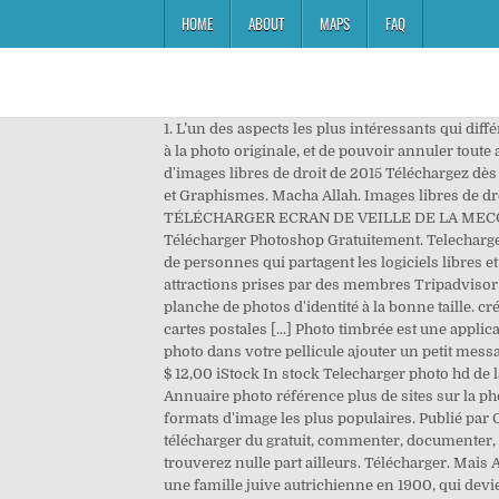
HOME
ABOUT
MAPS
FAQ
1. L’un des aspects les plus intéressants qui différencient ce logiciel de photo pour PC des éditeurs standards, est la possibilité de modifier l’image sans craindre de nuire à la photo originale, et de pouvoir annuler toute action sans perdre le reste de votre travail. iStock Photo libre de droit de Dans La Mecque Kaaba banque d'images et plus d'images libres de droit de 2015 Téléchargez dès aujourd'hui la photo Dans La Mecque Kaaba. Cet outil appartient à la sous-catégorie Visualisateurs et éditeurs de Photos et Graphismes. Macha Allah. Images libres de droits & gratuites à télécharger Découvrez plus de 1.9 million d'images gratuites et de haute qualité partagées par … TÉLÉCHARGER ECRAN DE VEILLE DE LA MECQUE GRATUIT - Angry Birds Windows 7 Themes. Ils occupent les écoles pour les enfants SDF. 6/10 (28020 votes) - Télécharger Photoshop Gratuitement. Telecharger Carte de la Mecque Gratuit. La Kaaba, tout le monde connaît. Avant tout, le site Le logiciel gratuit est une communauté de personnes qui partagent les logiciels libres et gratuits du net à telecharger. Photos de La Mecque : Découvrez 5 560 photos et vidéos de monuments, hôtels et attractions prises par des membres Tripadvisor à La Mecque. Licence Freeware; OS. Disponible sur. Télécharger directement le fichier ou recevez par mail votre planche de photos d'identité à la bonne taille. créer de magnifiques calendriers. Photo timbrée est un service proposé sur ios qui permet de transformer ses photos en cartes postales [...] Photo timbrée est une application ios qui vous propose d’envoyer des cartes personnalisées à vos proches , Pour l’utiliser vous devez choisir une photo dans votre pellicule ajouter un petit message à la personne à qui vous l’envoyer pour écrire son adresse. Google Images. Macha Allah. … Product #: gm482206266 $ 12,00 iStock In stock Telecharger photo hd de la mecque [Direct] [FS] Les Lieux Saints de l'Islam, La mecque et le Hadj . Référencement Gratuit Annuaire Photo Annuaire photo référence plus de sites sur la photo par thématique, referencement gratuit photo. Retouche photo non destructive. Il prend en charge la majorité des formats d'image les plus populaires. Publié par Google LLC. Rejoignez la communauté de passionnés des sujets numériques et scientifiques. Chacun peut proposer, télécharger du gratuit, commenter, documenter, ... un logiciel gratuit disponible en telechargement. Trouvez des photos de banque d’images de haute qualité, que vous ne trouverez nulle part ailleurs. Télécharger. Mais Adobe Photoshop est plus qu’un éditeur de photo. C'est l'histoire du cheminement spirituel de Léopold Weiss, né dans une famille juive autrichienne en 1900, qui deviendra un musulman connu sous le nom de Muhammad Asad. Macha’Allah elles sont trop belles vos photos de la mecque!!!! Le Chemin de la Mecque - The Islamic BulletinLe Chemin de la Mecq