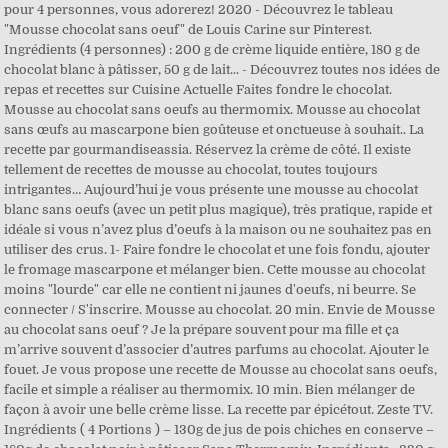
pour 4 personnes, vous adorerez! 2020 - Découvrez le tableau
"Mousse chocolat sans oeuf" de Louis Carine sur Pinterest.
Ingrédients (4 personnes) : 200 g de crème liquide entière, 180 g de
chocolat blanc à pâtisser, 50 g de lait... - Découvrez toutes nos idées de
repas et recettes sur Cuisine Actuelle Faites fondre le chocolat.
Mousse au chocolat sans oeufs au thermomix. Mousse au chocolat
sans œufs au mascarpone bien goûteuse et onctueuse à souhait.. La
recette par gourmandiseassia. Réservez la crème de côté. Il existe
tellement de recettes de mousse au chocolat, toutes toujours
intrigantes… Aujourd’hui je vous présente une mousse au chocolat
blanc sans oeufs (avec un petit plus magique), très pratique, rapide et
idéale si vous n’avez plus d’oeufs à la maison ou ne souhaitez pas en
utiliser des crus. 1- Faire fondre le chocolat et une fois fondu, ajouter
le fromage mascarpone et mélanger bien. Cette mousse au chocolat
moins "lourde" car elle ne contient ni jaunes d'oeufs, ni beurre. Se
connecter / S'inscrire. Mousse au chocolat. 20 min. Envie de Mousse
au chocolat sans oeuf ? Je la prépare souvent pour ma fille et ça
m’arrive souvent d’associer d’autres parfums au chocolat. Ajouter le
fouet. Je vous propose une recette de Mousse au chocolat sans oeufs,
facile et simple a réaliser au thermomix. 10 min. Bien mélanger de
façon à avoir une belle crème lisse. La recette par épicétout. Zeste TV.
Ingrédients ( 4 Portions ) – 130g de jus de pois chiches en conserve –