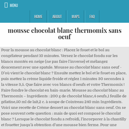
MENU
HOME
ABOUT
MAPS
FAQ
mousse chocolat blanc thermomix sans
oeuf
Pour la mousse au chocolat blanc : Placez le fouet et le bol au
congélateur pendant 10 minutes. Versez le chocolat fondu sur les
blancs montés en neige (ne pas faire l'inverse) et mélangez
doucement avec une spatule. Mousse au chocolat blanc sans oeuf -
D’où vient le chocolat blanc ? Ensuite mettez le bol et le fouet en place,
puis mettez la crème liquide froide et réglez 1 minutes 30 secondes à
la vitesse 3,5. Que faire avec vos blancs d'oeufs et votre Thermomix !
Faire fondre le chocolat en bain-marie. Mousse au chocolat blanc au
Thermomix – Ingrédients : 200 g de chocolat blanc,4 oeufs,1 feuille de
gélatine,50 ml de lait,2 c. à soupe de Cointreau 240 min Ingrédients.
Voici une recette de Crème dessert au chocolat blanc sans oeuf. On se
pose souvent cette question : mais de quoi est composé le chocolat
blanc ? Lorsque le chocolat fondu a refroidi, l’incorporer à la chantilly
et fouetter jusqu’à obtention d’une mousse bien ferme. Pour une