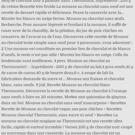
180g de chocolat noir à pâtisser Sans Thermomix. Ingrédients : 230 g
de crème fleurette très froide La mousse au chocolat sans oeuf est une
recette de dessert rapide et délicieuse. Posez la casserole avec la…
Monter les blancs en neige ferme. Mousse au chocolat sans œufs.
Recherche. Pour assurer légèreté et fondant à la mousse, il suffit de
ruser avec de la chantilly, de la gélatine, du jus de pois chiches en
conserve, de l'avocat ou de l'eau. Découvrez cette recette de Mousse
au chocolat toute simple sans oeuf pour 4 personnes, vous adorerez! ;
2 Une mousse est constituée en premier lieu de chocolat et de blancs
d'oeufs, le reste n'est pas utile ! Montez les blancs en neige. Celle du
lendemain sont meilleures. 4 pers. Mousse au chocolat au
Thermomix© – Ingrédients : 200 g de chocolat au lait,4 gros oeufs,45 g
de sucre de canne,40 g de beurre doux,6 c. à soupe de lait Sa
fabrication demande du sucre et … Mousse aux fraises et chocolat
blanc, sans oeufs. 9 juil. Recette Mousse au chocolat blanc
Thermomix. Découvrez la recette de Mousse au chocolat à l'orange
sans oeufs à faire en 20 minutes. Mettez une quinzaine de glaçons
dans un bol. Mousse au chocolat sans oeuf mascarpone > Recettes
Recette de Mousse au chocolat vegan aux pois chiches > Recettes
Mousse chocolat Thermomix, sans sucre ni oeuf > Recettes La
mousse au chocolat magique au Thermomix est une recette ultra
facile, rapide et surtout inratable ! Versez 250 g de chocolat noir coupé
en morceaux dans une casserole. La mousse au chocolat est un