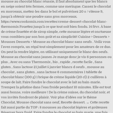
mousse au chocolat blanc réussie, il faut absolument que les blancs
en neige soient très fermes, comme une meringue. Cassez le chocolat
en morceaux, mettez-les dans le bol et pulvérisez 20 s / vitesse 9,
jusqu'à obtenir une poudre sans gros morceaux.
https://www.cookomix.com/recettes/creme-dessert-chocolat-blanc-
thermomix Fouettez jusqu’à ce que tout soit bien fondu. 14 févr. À base
de crème fouettée et de sirop simple, cette mousse légère et onctueuse
vous comblera par son bon goût et sa simplicité! Cuisine > Desserts >
Mousses Desserts > Mousse au chocolat blanc sans oeufs . Voilà vous
l’avez compris, un régal tout simplement pour les amateurs de ce duo.
On peut la rendre légère, on utilisant uniquement le blanc des oeufs.
Mousse au chocolat sans jaunes Je mange donc je vis 6 personnes ou
plus , Avec ou sans Thermomix , bio , rapide , recette facile , Sans
gluten , Sans lactose 21 juillet 5 janvier blancs d oeufs , mousse au
chocolat , sans gluten , sans lactose 6 commentaires 1 tablette de
chocolat blanc (100 g) 1 brique de crème liquide (20 cl) 2 cuillères à
soupe de lait; Faire fondre le chocolat avec le lait au bain-marie.
Trempez la gélatine dans l’eau froide pendant 10 minutes. Elle est tout
aussi bonne, voire meilleure ! De la crème suisse, du chocolat noir, et
vos invités fondront de plaisir. Voir plus d'idées sur le thème
Chocolat, Mousse chocolat sans oeuf, Recette dessert. → Cette recette
fait aussi partie du TOP : 8 mousses au chocolat légères et goûteuses
Réserver hors froid. Faire fondre le chocolat au bain marie, une fois