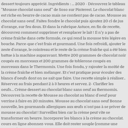
dessert toujours apprécié. Ingrédients : … 2020 - Découvrez le tableau
"Mousse chocolat sans oeuf" de Soso sur Pinterest. Le chocolat blanc
est riche en beurre de cacao mais ne contient pas de cacao. Mousse au
chocolat sans oeuf. Faites fondre le chocolat puis ajoutez 20 cl de jus
d’orange, sur feu doux. Et dans la rubrique Astuce, en fin de recette,
découvrez comment supprimer et remplacer le lait ! Il n’y a pas de
crème fraîche dans cette formule, ce qui rend la mousse très légère en
bouche. Parce-que c’est frais et gourmand. Une fois refroidi, ajouter le
zeste d'orange, le cointreau et le reste de la crème fraîche qui a été bien
battue à la machine auparavant. Mettre 200 grammes de chocolat noir
coupés en morceaux et 200 grammes de toblerone coupés en
morceaux dans le Thermomix. Une fois fondu, y rajouter la moitié de
la crème fraîche et bien mélanger. Et c’est pratique pour écouler des
blancs d’oeufs dont on ne sait que faire. Une recette simple à réaliser..
Réservez au frais pendant 2 à 3 heures et servez. 2- Clarifier les
oeufs… Crème dessert au chocolat blanc sans oeuf au thermomix.
Découvrez la recette de Mousse au chocolat au blanc d'oeuf pour
verrine à faire en 20 minutes. Mousse au chocolat sans oeuf Bonne
nouvelle, les gourmands allergiques aux œufs n'ont pas à se priver de
mousse au chocolat ! Surveillez bien car la crème peut vite se
transformer en beurre. Incorporer les blancs à la crème au chocolat.
cours en ligne abonnez-vous. Elle doit rester souple (comme une