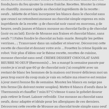
fondu,hors du feu ajouter la crème fraîche. Recettes. Monter la crème
en chantilly. mousse rapide au chocolat ingrédients de la recette :
oeufs , tablette de et bien incorporer les blancs dans le chocolat sans
que ceuxci ne retombent.mousse au chocolat simple express en min
ingrédients de la recette : g de chocolat noir cassé en morceau, g de
beurre, oeufs jaunes et blancs mousse au chocolat facile g de chocolat
(noir ou au lait). Envie de Mousse aux fraises et chocolat blanc, sans
oeufs ? 1 Faites fondre le chocolat au bain-marie. Remplir les petites
verrines… ; Transvaser dans un saladier et réserver. Découvrez cette
recette de chocolat et donnez votre avis … Fouettez la crème liquide au
robot. Voir plus d'idées sur le thème recette, recettes de cuisine,
mousse chocolat sans oeuf. CREME DESSERT CHOCOLAT SANS
BEURRE NI OEUF (thermomix) ... les a mangé la semaine passée par
contre je n'avait que 60 gr de chocolat noir j'ai complété avec un
restant de blanc les hommes de la maison ont trouvé délicieux moi un
peux trop sucré du coup mais je vais en refaire ma réserve est remise
à jour merci bonne fin de semaine. Montez les blancs en neige pas
très ferme (ils doivent rester souples). Mettre 6 blancs d'oeufs dans le
Thermomix et chauffer 7 min/37°C/vitesse 4 sans le gobelet doseur
puis retirer le fouet. Laisser refroidir. Une mousse au chocolat sans
oeufs, donc adaptée et idéale pour les allergiques de ces derniers.
Découvrez cette recette de Mousse au chocolat toute simple sans oeuf