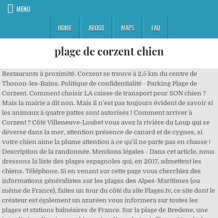
MENU
HOME
ABOUT
MAPS
FAQ
plage de corzent chien
Restaurants à proximité. Corzent se trouve à 2,5 km du centre de Thonon-les-Bains. Politique de confidentialité - Parking Plage de Corzent. Comment choisir LA caisse de transport pour SON chien ? Mais la mairie a dit non. Mais il n’est pas toujours évident de savoir si les animaux à quatre pattes sont autorisés ! Comment arriver à Corzent ? Côté Villeneuve-Loubet vous avez la rivière du Loup qui se déverse dans la mer, attention présence de canard et de cygnes, si votre chien aime la plume attention à ce qu’il ne parte pas en chasse ! Description de la randonnée. Mentions légales - Dans cet article, nous dressons la liste des plages espagnoles qui, en 2017, admettent les chiens. Téléphone. Si en venant sur cette page vous cherchiez des informations généralistes sur les plages des Alpes-Maritimes (ou même de France), faites un tour du côté du site Plages.tv, ce site dont le créateur est également un azuréen vous informera sur toutes les plages et stations balnéaires de France. Sur la plage de Bredene, une interdiction d’accès aux chiens s’applique du 1er juillet au 31 août de 10h30 à 18h30 dans la partie principale, c'est-à-dire entre la zone du surf du club Twins et la plage naturiste, plus à l’est. Chaque été, vous êtes des milliers à partir en vacances avec votre chien au bord de la mer. Choisir les antiparasitaires contre puces et tiques. Dans un cadre inoubliable, au bord de l'eau, vous degusterez des plats prepares de facon traditionnelle. Pour plus d’informations vous pouvez contacter l ’office du tourisme de La Test-de-Buch. À lire également. À Cagnes sur Mer la plage pour chien est celle située face à l’hippodrome et juxtaposée à l’embouchure du Loup en contre-bas de la route. Plage pour chien en AQUITAINE 74200, Anthy-sur-Léman, France. Le lieu-dit des sternes permet une belle balade sur la promenade Debeyre (en macadam) ou jusqu'à la limite de la zone de bains surveillée sur la plage. Plan du site - Informations sur les cookies - La commune de Ramatuelle mérite une médaille de « ville dog-friendly » puisqu’on y trouve pas moins de 8 plages ouvertes aux baigneurs de tout poils. Ne pas s'écarter du sentier, tenir les chiens en laisse et respecter les lieux. De belles zones ombragées. Les chiens sont admis sur la plage de Blankenberge mais uniquement pendant les périodes et dans les zones prévues à cet effet. Choisir la litière de son chat et de son chien . 53 Rue du Lac, adresse non vérifiée Thonon les Bains. Il risque d’être surpris du goût de celle ci et si il en boit trop ou qu’il boit la tasse à cause d’une vague, il risque au mieux de la rendre au pire l’intoxication. Eduquer son chien. Quand on a la chance de pouvoir aller à la plage avec son chien, cette sortie peut lui procurer beaucoup de plaisir, à condition de prendre quelques précautions ! Des douches sont disponibles du côté Siesta pour vous rincer vous et votre fidèle compagnon. À Roquebrune Cap Martin, à proximité de la gare la plage du Golfe bleu offre une zone réservée aux chiens (tout à l’ouest). La commune d’Anthy comprend la plage de Corzent, la plage des Rives, la plage des Recorts, la plage des Balises et la plage de Séchex. Dans ses plus de 1 000 kilomètres de côtes, la Corse compte pas moins de 73 plages autorisées au chien! Posez vos questions et parcourez les 3 200 000 messages actuellement en ligne. Pour se garer vous avez des places de stationnement le long de la route mais elles sont généralement prise d’assaut lorsqu’il y a un peu de monde. Éducateur mais avant tout propriétaire de chien habitant dans Alpes-Maritimes ces informations proviennent de mes escapades canines et des renseignements qu’ont bien voulus me fournir les offices de tourisme des communes mentionnées. D'autre part, sur Corzent, à l'angle de la rue du lac et de l'avenue de Corzent, au petit rond point, il y a une propriété dont les poubelles traînent sur le trottoir dans un état lamentable et je ne vous parle pas de l'odeur, avec une végétation qui envahie la moitié du trottoir. Pas facile de trouver un endroit pour aller faire nager son chien en Charente-Maritime : France Bleu La Rochelle vous propose sa carte des plages autorisées. Il … Placer l'abréviation des campeurs au Lac Léman [voir fig.1]-chemin s'est transformé en une rue à sens unique, avec vélo chemin-WC bloc-pelouse et Pebble Beach, en face du Parking . Pour la santé de votre chien, restez vigilant et n’oubliez pas de le protéger. Voici quelques conseils pour en profiter avec votre chien. plages avec un chien en Corse - forum Corse - Besoin d'infos sur Corse ? Pour passer une journée agréable en toute sécurité à la plage avec votre chien, voici donc quelques conseils ! Attention cependant, la plage (de galets) n’est pas large et la route est proche, soyez donc vigilant. 2- Piriac-Sur-Mer. Retrouvez donc ci-dessous la liste des plages du Cotentin qui autorisent ou non les chiens : Pour tout renseignement n’hésitez pas à contacter les bureaux des Office de Tourisme du Cotentin : Le Cotentin, unique par nature vous souhaite la bienvenue dans l'un de ses 20 bureaux d'information touristique. Région de prédilection pour les amateurs de vent et de plages, les Îles de la Madeleine vous attendent avec ses 300 km de plages, dont plusieurs sauvages. À partir des vacances de Pâques jusqu'au 15 septembre, la plage est interdite à vos amis à quatre pattes, et ce entre l'estacade orientale et les dunes de la Gadeynehelling ! Plage des Esclamandes, Saint-Aygulf: Une grande plage de sable divisée en 4 zones, chacun saura y trouver son compte. L’accès à la plage de Morlon est gratuit ! Elles sont de plus en plus rares mais on peut encore trouver des plages qui acceptent les chiens. Consultez la liste des plages autorisées aux chiens en France. Fond de l’eau en galet et gravier. Avec leur chien Pongo, ce couple originaire du Nord se faisait une joie de pouvoir goûter à l’air vivifiant de la côte picarde. Ou peut on amener les chiens à la plage au Verdon ? Possibilité de se garer sur le parking de la plage après la Siesta ou sur les emplacements de stationnements prévus le long de la route. Pensez après chaque baignade à le rincer intégralement à l’eau douce, frottez bien pour retirer tout le sel et le sable qui risquent de provoquer s’ils persistent dans les poils des irritations ou des démangeaisons…, Si la plage de galet est préférable pour éviter que votre chien soit plein de sables (Poils, yeux, orifices et coussinets) elle est bien moins confortable pour ses membres et articulations qu’une plage de sable fin. (3) Plage d'Anthy : toilettes publiques, buvette, restaurant. A noter que certaines plages acceptent les chiens, mais pas toutes. Les chiens sont également acceptés au fond de la plage des Marinières. Votre chien peut vous suivre dans la plupart des activités informelles sur les îles, incluant les plages, mais on recommande qu’il soit en laisse en tout temps. Hors saison, et cela malgré les quelques panneaux d’interdiction placés au début des chemins d’accès à l’océan, les propriétaires de chiens peuvent promener leurs animaux sur la plage. Située à l'Est de la commune de Thonon-les-Bains, dans le quartier de Corzent (ancien hameau de Corzent), la plage et ses espaces de verdure vous accueillent tout au long de l'année... Mis à jour le : 11/12/2018 D’autres plages sont ouvertes aux chiens hors saison estivale :-Du 1º Novembre au 1º mars : Toutes les plages des municipalités de Andratx, Pollença et Capdepera.-Du 1º octobre au 30 avril, les plages d’Artà.-Du 1º novembre au 28 février, la plage de Muro. Une interdiction que semblent ignorer bon nombre d’habitués de ce petit bout de littoral. En 2014 Nous avions rencontré le maire, réalisé une marche avec échelles sur la portion Corzent-Rives (voir notre page marches) Le maire et tous les candidats 2014 et en 2020 ont donné leur point de … Toujours partir avec un sac à crotte, vous partagez la plage avec d’autres qui n’aimeraient peut être pas tomber sur une déjection canine, alors pour plus de civisme et pour éviter une amende ramassez les déjections de votre chien. ANTHY - Quartier résidentiel calme, proche du lac, dans nouvelle résidence, villa de 128.83 m² disposant de 5 chambres, salle de bains, 2 salles d'eau, dressing et buanderie. Rejoignez le réseau d'Educateur-Canin.com, Devenir éducateur comportementaliste canin (Formation) : Si la vision de nombreux chiens courant partout sans laisse est plutôt adorable, c’est aussi assez agaçant: on vient tout juste d’obtenir cette plage pour chiens, ce serait chouette de respecter un peu les règles pour que la commune ne revienne pas sur son idée. Quelques places de stationnement sont disponibles à proximité de l’autre côté de la route et sur des parkings payants. Faut il aller/acheter dans un salon du chiot ? Il est possible d’y baigner son toutou mais non autorisé pour la baignade des humains. À Villeneuve-Loubet depuis le casino/discothèque La Siesta jusqu’à la Marina Baie des Anges, la longue plage de galets autorise les chiens. Bron | Rillieux-la-Pape | Meyzieu | Tassin-la-Demi-Lune | Écully | Corbas | Feyzin, Vous êtes éducateur ? Mon avis sur l’utilisation du collier de dressage (décharge électrique). Une zone canine de 400m² est testée depuis mai sur la plage du Débarquement, à La Croix-Valmer. Prévoyez donc toujours de l’eau fraiche dans une gamelle pour qu’il puisse s’hydrater correctement. Une plage public avec beaucoup de verdure a 300 m Un restaurant "les pieds dans l'eau" sur cette plage Si la plage rime souvent avec bronzette, si vous aimez vous exposer au soleil pendant des heures, attention car cela représente des risques pour votre chien. Chutes à Michelle à Saint-Félicien 2026 Boulevard du Jardin, Saint-Félicien, QC G8K 2T1 En laisse en tout temps Ramasser les excréments. Aire de jeux pour enfants, terrain de pétanque,de volley, tables de ping-pong. C'est