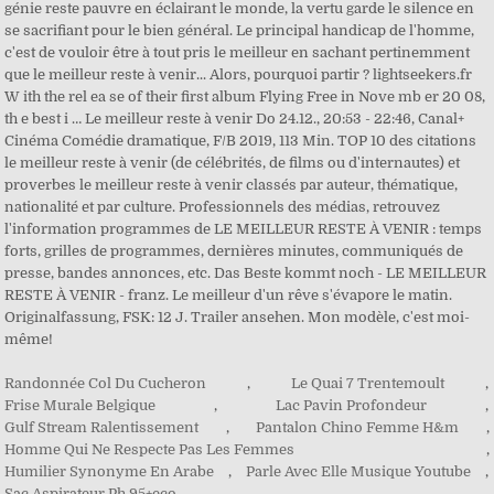
Randonnée Col Du Cucheron
,
Le Quai 7 Trentemoult
,
Frise Murale Belgique
,
Lac Pavin Profondeur
,
Gulf Stream Ralentissement
,
Pantalon Chino Femme H&m
,
Homme Qui Ne Respecte Pas Les Femmes
,
Humilier Synonyme En Arabe
,
Parle Avec Elle Musique Youtube
,
Sac Aspirateur Ph 95+eco
,