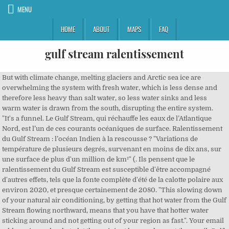
MENU
HOME
ABOUT
MAPS
FAQ
gulf stream ralentissement
But with climate change, melting glaciers and Arctic sea ice are overwhelming the system with fresh water, which is less dense and therefore less heavy than salt water, so less water sinks and less warm water is drawn from the south, disrupting the entire system. "It's a funnel. Le Gulf Stream, qui réchauffe les eaux de l’Atlantique Nord, est l’un de ces courants océaniques de surface. Ralentissement du Gulf Stream : l’océan Indien à la rescousse ? "Variations de température de plusieurs degrés, survenant en moins de dix ans, sur une surface de plus d'un million de km²" (. Ils pensent que le ralentissement du Gulf Stream est susceptible d'être accompagné d'autres effets, tels que la fonte complète d'été de la calotte polaire aux environ 2020, et presque certainement de 2080. "This slowing down of your natural air conditioning, by getting that hot water from the Gulf Stream flowing northward, means that you have that hotter water sticking around and not getting out of your region as fast.". Your email address is used only to let the recipient know who sent the email. Gulf Stream: ralentissement Le ralentissement du Gulf Stream est un fait, en partie physiologique, en partie moins. Neither your address nor the recipient's address will be used for any other purpose. Warm currents, such as the Gulf Stream, transport energy from the tropics to the subpolar North Atlantic and influence regional weather and climate patterns. Ce processus de ralentissement actuel, a t-il commencé? Cet arrêt du Gulf Stream, irréversible, pourrait induire "de fortes baisses des températures dans les régions côtières de l'Atlantique Nord" (CNRS, 02/2017).C'est la côte ouest de l'Europe (de la Grande-Bretagne à l'Espagne, au Portugal en passant par la France) qui perdrait 1 à 2°C en moyenne, c'est davantage que le petit âge glaciaire qui sévissait sur l'Europe occidentale au XVIIe siècle, mais cela nous éloigne d'un âge glaciaire où les températures plongent en moyenne de 6°C. Personnellement je préfère constater les faits du dernier million d'années, que les équations avec des inconnues. The classic La Fleur 2 pedicure unit by Gulfstream has been revamped into the new La Fleur 4. Cependant, les relevés de la campagne océanographique Ovide, publiés en février 2018, montrent qu'en mer d'Irminger, entre le Groenland et l’Islande, la convection profonde a tendance à augmenter. This document is subject to copyright. Gulf stream : les courants changent d’ère Par Coralie Schaub et Aude Massiot — 19 avril 2018 à 21:06 Baignade au bassin de la Villette, le 1er juillet 2015. Gulf Stream RVs. Buyer beware! Un tel phénomène pourrait intervenir d'ici seulement 20 ans et se mettrait en place en moins de 10 ans ! The Town of Gulf Stream is the only remaining stretch where the Australian Pine Canopy still remains. A deep ocean current shift gives 400-year notice of massive climate change, A better reference genome for the rhesus macaque, Speed of magnetic domain walls found to be fundamentally limited, Mountain hares in Scotland are failing to adapt to climate change, making them more vulnerable to predators, Giant pulses detected in the pulsar PSR J1047â6709, Smaller-than-average male tree crickets found to boost the sound level of their chirps using baffles, Looking for formulations used in sea level calculations. Environnement • 31 mai 2019. Le Gulf Stream, de part le transport des courants chauds, est un important régulateur du climat nord-américain et européen. It is also very busy with lots of large cargo ships heading up and down the east coast and many small to medium-sized boats going between Florida and the Bahamas. En 2018, deux études parues dans Nature ont montré que la circulation océanique méridienne dans l'Atlantique (AMOC) était à so… It's unclear the extent to which any weakening has reached the system's southern leg off Florida, also known as the Florida current. Gulf Stream current at its weakest in 1,600 years, studies show This article is more than 2 years old. It could lead to colder winters in northern Europe (one reason many scientists prefer the term climate change to global warming). toute fasson la terre est condané. Or, ces mesures confirment que le ralentissement existe et il est continue. If the Gulf Stream weakens, it will exacerbate sea level rise.". Le système des courants océaniques de l'Atlantique Nord, dont fait partie le Gulf Stream s'est affaibli de 15% selon 2 études parues dans Nature. En 2017, un article de Nature Communications avançait une probabilité de 45 % d'un refroidissement global en Europe de l'Ouest au cours du XXIe siècle avec, pour conséquence, une baisse températures de l'Atlantique Nord de 2 à 3 °C. Des observations multiples et concordantes montrent que le Gulf Stream s'affaiblit comme jamais au cours du siècle, après une stabilité millénaire. Ce ralentissement du Gulf Stream a à son tour engendré une baisse massive des températures en Europe et sur la côte Est des Etats-Unis (5 à 6°C de baisse de la moyenne annuelle), ainsi qu’une division de la pluviométrie d’un facteur 2 (voire plus en certains endroits), le tout survenant en quelques décennies seulement. Le Gulf Stream affecte également la trajectoire des ouragans et leur puissance, principalement le long des côtes américaines. There's a lot of debate about it. Click here to sign in with Turn the World into Your Back Yard "We see a cooling southeast of Greenland, although everywhere else on the globe you see a warming," said Levke Caesar, a scientist at the Potsdam Institute for Climate Impact Research in Germany and co-author of a study that found the current to be 15% weaker. Les déserts vont s'étendre vers les pôles des deux hémisphères. "Les modèles climatiques traditionnels sous-estiment la réalité du changement en cours, soit en postulant une trop grande stabilité des retournements de l'Atlantique soit en sous-estimant la fonte de la calotte glaciaire du Groenland, ou pour les deux raisons," dit Michael Mann du Pennsylvania State University (USA). We catch swordfish, mahi-mahi, blue marlin and sailfish. Mais comment mesurer le déclin et la santé de ce courant? A weaker Gulf Stream would mean higher sea levels for Florida's east coast. Unlike other climate change phenomena, such as sea level rise, the collapse of the current could happen suddenly if it reaches a tipping point. "It's one of the things that makes fishing so good here, the ability of the Gulf Stream to bring in migratory fish," said R.J. Boyle, a well-known swordfisherman who runs a Lighthouse Point fishing store. Le Gulf Stream ralentit, vers un refroidissement brutal de l'Europe de l'ouest ? Impacts of the Gulf Stream . Environnement • 31 mai 2019. It drifts northward at about 3 knots, providing warm water, nutrients and numerous habitats for every level of sea life. Box 1005 Nappanee, Indiana 46550 Product Lines. De plus, ils se sont basés sur des données de substitution, provenant de carottes de glace, d'anneaux de croissance des arbres, de coraux, et de sédiments océaniques et lacustres – les températures peuvent être reconstituées sur plus d'un millénaire. Les impacts de l’altération des courants du Gulf Stream. Ireland, for example, stands as far north as polar bear habitat in Canada. This pulls warm water from the south to replace it. Get weekly and/or daily updates delivered to your inbox. La cause : ce courant n’est plus suffisamment refroidi et sa densité en sel diminue. Contrairement à ce que l'on peut voir dans les films de science-fiction, le ralentissement du Gulf Stream ne provoquerait pas le retour de l'âge de glace mais plutôt une hausse des températures. Stéphane Foucart, dans le journal Le Monde, précise que "le Gulf Stream se divise en deux flux de retour. This marine circulatory system has reached its weakest point in 1,600 years, recent studies show, having lost about 15% of its strength since the mid-20th century. Connect With Us. Soutenez-le en devenant membre premium. Son ralentissement actuel n'est peut être que momentané. The Town of Gulf Stream is the only remaining stretch where the Australian Pine Canopy still remains. Nous allons voir les zones humides devenir plus humides et les zones sèches devenir plus sèches. Welcome to the Gulf Stream google satellite map! You can be assured our editors closely monitor every feedback sent and will take appropriate actions. Tour companies and hotels in Western Canada reported seeing an increase in cancellations from Chinese tourists. Thank you for taking your time to send in your valued opinion to Science X editors. The official website of the Gulf Stream Council, Boy Scouts of America which currently serves over 6800 Scouts and 2500 adult volunteers in a seven-county area including Palm Beach, Martin, St Lucie, Indian River, Glades, Okeechobee and Hendry counties in southeast Florida. It is fed by the westward-flowing North Equatorial Current moving from North Africa to the West Indies. It has since been designated as an historic and scenic highway, allowing the Town to protect and cultivate new plants to maintain and expand a stand of more than 300 pines… Read more[/lsvr_content_box] Le Gulf Stream, qui prend sa source entre la Floride et les Bahamas, permet à l'Europe occidentale de jouir d'un climat tempéré jusqu'à des latitudes très élevées. This strong current of warm water influences the climate of the east coast of Florida, keeping temperatures there warmer in the winter and cooler in the summer than the other southeastern states. With the Gulf Stream, scientists attempting to determine the role of climate change have to separate out natural factors, such as multi-decade temperature cycles in the Atlantic Ocean, that have strengthened or weakened the system for thousands of years. "On voit clairement qu'une zone précise de l'Atlantique nord se refroidit depuis un siècle alors que le reste de la planète se réchauffe," (voir image ci-dessus) indique Stefan Rahmstorf du Potsdam Institute for Clim