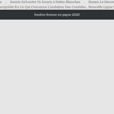
rs
,
Souris Sylvestre Vs Souris à Pattes Blanches
,
Rouen Le Havr
propriété En Ce Qui Concerne L'isolation Des Combles
,
Nouvelle Ligne 
boubou femme en pagne 2020