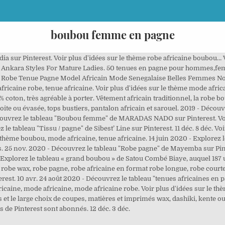
boubou femme en pagne
dia sur Pinterest. Voir plus d'idées sur le thème robe africaine boubou
e Ankara Styles For Mature Ladies. 50 tenues en pagne pour hommes,femme
 Robe Tenue Pagne Model Africain Mode Senegalaise Belles Femmes No
ricaine robe, tenue africaine. Voir plus d'idées sur le thème mode afric
 coton, très agréable à porter. Vêtement africain traditionnel, la robe
droite ou évasée, tops bustiers, pantalon africain et sarouel. 2019 - Déc
couvrez le tableau "Boubou femme" de MARADAS NADO sur Pinterest. Voir
 le tableau "Tissu / pagne" de Sibest’ Line sur Pinterest. 11 déc. 8 déc. V
le thème boubou, mode africaine, tenue africaine. 14 juin 2020 - Explorez 
és. 25 nov. 2020 - Découvrez le tableau "Robe pagne" de Mayemba sur Pin
 - Explorez le tableau « grand boubou » de Satou Combé Biaye, auquel 187
 robe wax, robe pagne, robe africaine en format robe longue, robe court
erest. 10 avr. 24 août 2020 - Découvrez le tableau "tenues africaines e
fricaine, mode africaine, mode africaine robe. Voir plus d'idées sur le t
et le large choix de coupes, matières et imprimés wax, dashiki, kente o
s de Pinterest sont abonnés. 12 déc. 3 déc.