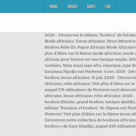
HOME
ABOUT
MAPS
FAQ
2020 - Découvrez le tableau "boubou" de fati tan
Mode africaine, Tenue africaine. Most Attractiv
Boubou Robe En Pagne Africain Mode Africaine
plus d'idées sur le thème mode africaine, mode af
africain pour femme est une tunique ample, 100%
vestiaire. Mais aussi jupe afro, classique, jupe 
Sanzema Ngodjo sur Pinterest. 4 nov. 2019 - Dé
boubou, tenue africaine. 13 juil. 2020 - Découvrez
africaine, robe africaine. Voir plus d'idées sur 
auquel 176 utilisateurs de Pinterest sont abonn
africaine, tenue africaine, robe africaine. 2020
boubou africain, grand boubou, tunique dashiki,
tableau "Pantalon et boubou" de Atipom sur Pint
Pinterest. Voir plus d'idées sur le thème tenue a
Découvrez notre collection de boubous africains 
boubou » de Sane Khadija, auquel 295 utilisateur