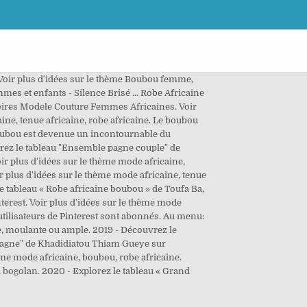
… Voir plus d'idées sur le thème Boubou femme,
s et enfants - Silence Brisé ... Robe Africaine
ires Modele Couture Femmes Africaines. Voir
aine, tenue africaine, robe africaine. Le boubou
 boubou est devenue un incontournable du
ouvrez le tableau "Ensemble pagne couple" de
 plus d'idées sur le thème mode africaine,
oir plus d'idées sur le thème mode africaine, tenue
le tableau « Robe africaine boubou » de Toufa Ba,
terest. Voir plus d'idées sur le thème mode
 utilisateurs de Pinterest sont abonnés. Au menu:
e, moulante ou ample. 2019 - Découvrez le
n pagne" de Khadidiatou Thiam Gueye sur
hème mode africaine, boubou, robe africaine.
u bogolan. 2020 - Explorez le tableau « Grand