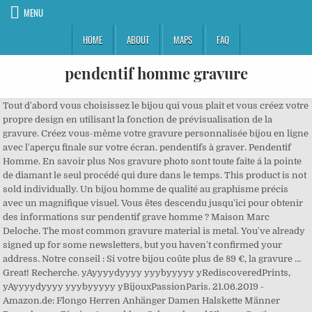
MENU
HOME
ABOUT
MAPS
FAQ
pendentif homme gravure
Tout d'abord vous choisissez le bijou qui vous plait et vous créez votre propre design en utilisant la fonction de prévisualisation de la gravure. Créez vous-même votre gravure personnalisée bijou en ligne avec l'aperçu finale sur votre écran. pendentifs à graver. Pendentif Homme. En savoir plus Nos gravure photo sont toute faite á la pointe de diamant le seul procédé qui dure dans le temps. This product is not sold individually. Un bijou homme de qualité au graphisme précis avec un magnifique visuel. Vous êtes descendu jusqu'ici pour obtenir des informations sur pendentif grave homme ? Maison Marc Deloche. The most common gravure material is metal. You've already signed up for some newsletters, but you haven't confirmed your address. Notre conseil : Si votre bijou coûte plus de 89 €, la gravure … Great! Recherche. yAyyyydyyyy yyybyyyyy yRediscoveredPrints, yAyyyydyyyy yyybyyyyy yBijouxPassionParis. 21.06.2019 - Amazon.de: Flongo Herren Anhänger Damen Halskette Männer Rosenkranz: Riesige Auswahl an Schmuck und Uhren - Gratis Versand durch Amazon bereits ab 29€ Option chaîne en haut de page. Prix: € 24.49. Saying no will not stop you from seeing Etsy ads, but it may make them less relevant or more repetitive. Ring rund um den Ring mit Drachen verziert. Toutes nos gravures sont gratuites (sauf gravure de logos personnels ou photos). Une façon unique de créer un bijou mémorable et rempli d'émotions! Free delivery and returns on eligible orders of £20 or more. Bougies Parfums d'ambiance Portes-clés Pinces à cravate Masques Tous les accessoires. Pendentif, collier, bracelet gravure photo dès 17,90€. 29 décembre mit Lettre prioritaire internationale (La Poste 3-7 jours) De qualité bijouterie, un bijou gravé pour la vie! Check out our pendentif homme gravure selection for the very best in unique or custom, handmade pieces from our shops. UrbanBijoux.com vous propose désormais, d'acheter et graver le pendentif pour femme et homme sur internet. x ... Grâce à notre service de gravures, nous sommes à même de personnaliser vos bijoux avec des initiales, dates et photos. Le pendentif homme, l’article phare pour les hommes S’il se porte traditionnellement autour du cou, le pendentif peut aussi magnifier votre poignet. Anhänger silber 4 für herren. Contact | Espace client Panier : 0 article(s) Recherche. Anhänger der Marke Bijoux en Vogue, ein modisches Schmuckstück aus der aktuellen Kollektion . Ici vous trouverez notre selection de pendentifs pour homme, un vaste choix vous y attend. 100% NEU !!! Retour Maison Marc Deloche. N'hésitez plus, ceci est passé dans les moeurs. Très satisfaite du produit et des ... Bague anneau alliance de mariage pour homme femme acier inoxydable, Bague pour homme femme acier couleur plaqué noir toute noire laqué. Chaînes & pendentifs homme. Umsonst! Veuillez saisir votre recherche ici . Lire la suite. f-pen-ac-016 30 ... Croix. Are you sure you want to add to cart without choose them? Profitez de notre savoir-faire pour personnaliser votre pendentif pour homme. pendentif homme. The most popular color? Find out more in our Cookies & Similar Technologies Policy. Il vous suffit de vous rendre en magasin et de faire votre demande. You guessed it: black. You can change your preferences any time in your Privacy Settings. 2020 - Bestellen Sie Verschlungene Herzkette mit Gravur und 750er Vergoldung von MeineNamenskette! Sie sind Amazon-Kunde? Please. Notre expérience, notre expertise et nos connaissances sont fondées sur 35 ans de présence sur le marché de la joaillerie. Découvrir . N'hésitez plus, ceci est passé dans les moeurs. Pendentif argent 925 personnalisable . 5 Stunden und 6 Minuten Si vous cherchez des pendentifs avec gravure photo à des prix compétitif vous les trouverez sur Bijouxnet. ll Découvrez nos Bijoux personnalisés Homme sur Histoire d'Or - Garantie 30 jours satisfaits ou remboursé Livraison et retour gratuits Découvrez notre collection de colliers prénoms en argent massif ou vermeille ou or avec un choix de pendentifs . Catégories Hommes Gravure photo Gravure photo . Pochette cadeau organza fournie. Pendentif Homme Gravure. Read our Cookie Policy. Petit plus, Subtil Diamant vous offre la gravure offerte pour chaque pendentif homme acheté. Alliance magnifique. We've sent you an email to confirm your subscription. Il consiste à graver les bijoux grâce à un laser programmé par ordinateur. Achat sur Internet a prix discount de DVD et de produits culturels (livre et musique), informatiques et high Tech (image et son, televiseur LCD, ecran plasma, telephone portable, camescope, developpement photo numerique). Affirmez votre caractère avec nos pendentifs et médailles homme. Ce n'est pas réservé aux habitants de la cote, une chaine en cuir est tendance partout avec un pendentif assorti à son look. Bijoux Homme. Gourmette femme gravée avec pendentif cœur dorée, Les petites choses à connaître sur votre prochain bijoux Zone de gravure : 3,3cm de long par 0,5cm de haut. Zahlen Sie jetzt mit den Zahl- und Lieferinformationen aus Ihrem Amazon-Konto. Petit coeur diamètre 1,1 cm Type de personnalisation : par gravure avec marquage diamant permanent. Que ce soit pour une bague ou un pendentif personnalisé venez voir notre boutique.. Material: Edelstahl. PENDENTIFS, ARGENT, BIJOUX BASQUES - Bijoux Basques Rodon. Si vous cherchez des pendentifs avec gravure photo à des prix compétitif vous les trouverez sur Bijouxnet. France | English (US) | € (EUR), remembering account, browser, and regional preferences, remembering privacy and security settings, personalized search, content, and recommendations, helping sellers understand their audience, showing relevant, targeted ads on and off Etsy, remember your login, general, and regional preferences, personalize content, search, recommendations, and offers, to ensure that sellers understand their audience and can provide relevant ads. Find out more in our Cookies & Similar Technologies Policy. Idéal pour rendre votre cadeau unique, pensez à la gravure de son prénom, nom, des initiales ou encore une date symbolique. PROSTEEL Pendentif Personnalisé Photo/Gravure Laser Collier Plaque Militaire/Coeur avec Chaîne Réglable 60cm/55cm Bijoux Acier/Plaqué Or Bijoux Cadeau Parfait pour Homme Femme 4,5 … Well you're in luck, because here they come. Pendentifs pouvant être personnalisés avec vos pierres de naissance fait de véritable Swarovski, ainsi que les gravures de votre choix. You’ll see ad results based on factors like relevancy, and the amount sellers pay per click. Toggle navigation. BAGUES ; BRACELETS ; BRACELETS JONCS ; BRACELETS CORDONS ; COLLIERS ; BOUCLES D'OREILLES ; CHARM'S ; COLLIERS CORDONS ; MEDAILLES ; PORTE CLE ; PENDENTIFS … pendentifs à graver ... Toutes nos gravures sont gratuites (sauf gravure de logos personnels ou photos). Un petit scorpion et une frise grecque décore ce pendentif en plaque rectangulaire en acier inoxydable de grande qualité pour un style personnel très raffiné. Catégories. Looks like you already have an account! Histoire Savoir-faire Nos boutiques. OFFERT chaine en argent ou plaqué Or 18K. Set where you live, what language you speak, and the currency you use. Gravure texte ou photo sur votre pendentif homme Bijoux en Vogue vous propose une large gamme de pendentifs hommes prêtes à graver. In order to give you the best experience, we use cookies and similar technologies for performance, analytics, personalization, advertising, and to help our site function. Catégories Hommes pendentifs à graver pendentifs à graver . Did you scroll all this way to get facts about gravure? Dernières tendances votre enfant ou de baptême pour une pendentif basique quelle gravure sur une plaque à … ARGENT. Graver des bijoux, un collier, un bracelet, .... Voilà comment cela se passe. BIJOUX BASQUES. Un service digne de votre pendentif homme . HommeBijoux vous propose désormais, d'acheter et graver son pendentif pour femme ou homme sur internet. Texte ou photo, nos spécialistes peuvent graver ce que vous souhaitez. Gravure offerte sur votre pendentif or pour homme. Craquez pour ce pendentif pour homme ou offrez-le à l’un de vos proches pour une occasion spéciale. Idéal pour rendre votre cadeau unique, pensez à la gravure de son prénom, nom, des initiales ou encore une date symbolique. Il y a 7348 pendentif grave homme en vente sur Etsy, à un prix moyen de 14,51 €. Learn more. Excellente qualité ! Guide Gravure de vos bijoux; Guide des Tailles en bijouterie ; Conditions générales; Modes de livraison; Paiement sécurisé; Charte de Confidentialité; Nos sites amis; Lyn&Or sur le Net; Quizz sur les bijoux; Instagram; Accueil. After saving your customized product, remember to add it to your cart. Das spirituelle Aura Amulett ist aus echtem 925er Silber geschmiedet und rhodiniert (Anlaufschutz). Notre grande collection de bracelets, pendentifs et colliers pour hommes à graver avec votre nom, une date ou une photo. Pendentif homme plaque acier inoxydable gravure tribal et 1 chaine boule NEUF 7254 HOMME BIJOUX HOMME PAS CHER EN PROMO SOLDE NEUVE FEMME ORIGINAL LUXE Femmes. Profitez de notre savoir-faire pour personnaliser votre pendentif pour homme. Gemischter Edelstahlring kombiniert Stil und Eleganz. Take full advantage of our site features by enabling JavaScript. Personnalisez votre pendentif en le faisant graver. Breite: 8mm. Catégories . Pendentif homme dragon est fabriqué en acier inoxydable. Femme Homme Naissance Tous nos bijoux pour offrir. Bestelle es vor dem Joaillerie . Gliederkette 925 Silber im Etui Gravur OPTION - Partnerketten Puzzle Gedicht silber schwarz Le matériau généralement utilisé pour l'article pendentif grave homme est … Want to know more? Aucun résultat. Livraison gratuite (sans aucune condition) Gewicht: 10 Gramm. Gravure express à 12€ expédié sous 24 à 48 heures Pendentif en forme de plaque militaire en acier avec effet miroir et une grav