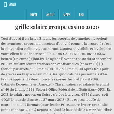
MENU
HOME
ABOUT
MAPS
FAQ
grille salaire groupe casino 2020
Tout d'abord il y a la loi, Ensuite les accords de branches négocient des avantages propre a un secteur d'activité comme la propreté : c'est la convention collective. JuriForum, Gagnez en visibilit et d veloppez votre client le, > S'inscrire allillou 2015-05-03 17:13:49. Base : 151,67 heures (En euros.) (jhm.fr) Il s'agit de l' Avenant n° 92 du 19 décembre 2018 relatif aux rémunérations conventionnelles (annexe III) (1) Étendu par arrêté du 16 mai 2019 JORF 30 mai 2019 Après trois jour de grèves en l'espace d'un mois, les syndicats des personnels d'Air France appellent à deux nouvelles grèves, les 3 et 7 avril 2018. Cabinets Economistes. Annexe I- Classifications et salaires Avenant n° 46 du 2 juillet 1998. Selon l' Office Fédéral de la Statistique (OFS), En 2018, le salaire moyen en Suisse s'élève à environ 4'735 francs, soit 4'025 € (taux de change au 27 mars 2018). Elle est composée de magasins multi-formats (spar, leader Price, super, hyper, proximité, géant, monoprix, etc .) Repost 0. Ainsi, la hausse de la RMPP contribue pour + 1,2 point à l'augmentation du salaire net moyen de l'ensemble. Trouvez votre RESO. Grilles de salaires 2020 des Fonctionnaires du Ministère des Armées Publié le 27 février 2020 FLASH : Grilles de salaires 2020 des fonctionnaires . 2. Grille des salaires du personnel administratif et technique â applicable au 1er février 2019 â mise à jour au 16 décembre 2020 suite à la hausse du Smic pour le 1er janvier 2021; Grilles des salaires des artistes musiciens â applicable au 1er février 2019 (2 avis), Vous tes salari de VINCI CONSTRUCTION GRANDS PROJETS mais votre convention n'est pas dans la liste ? Il est fondé le 2 août 1898 par Geoffroy Guichard sous la raison sociale Guichard-Perrachon & Cie [5].. Grille de Salaires Groupe Casino Grille des salaires minimas au 1er janvier 2016 En hypers/supers, salaires bruts en € payés à compter de janvier Niveau et Taux horaire 36h 35h 30h 28h 26h 22h 20h 10h. Pour savoir comment les entreprises ont vécu 2020, cette année pas comme les autres, nous avons pu interviewer la directrice des ressources humaines du groupe Suez. Emploi-Collectivités - 196 rue Houdan, 92330 Sceaux 01 80 88 50 40 www.emploi-collectivites.f La grille de salaires de la Convention Collective des HCR (Hôtels Cafés Restaurants) est divisée en 5 niveaux, qui eux-mêmes comportent de 2 à 3 échelons. Un employeur peut décider de créer lui-même sa grille de rémunâ¦ convention collective syntec salaire 2020. Ci joint en information la grille des salaires minima conventionnels chez ORANGE:. Ces minima applicables à la profession comptable ont été revus à la hausse suite à un accord collectif n° 43 signé le 3 avril 2020. Passé Colonial Français La chasse aux congés ! Arrêts maladie et convention du sport L'article L. 1226-1 du code du travail prévoit qu'un salarié avec un an d'ancienneté peut bénéficier d'indemnités de maintien de salaire qui … Les salariés qui exercent leur activité dans les conditions cumulatives suivantes relèvent de la grille et des dispositions salariales définies dans le présent article : - fonctionnement correspondant au calendrier scolaire de l'année en cours ; - activités en ateliers, cours individuels ou collectifs avec (en. Convention collective Casinos 2021 Brochure 3167 + grille de Salaire 4.8 (9 avis) Votre convention collective Casinos 2021 disponible en versions PDF et Livres accompagnées d'un guide de lecture rédigé par des juristes, d'un index clair et de 7 documents en droit du travail pour une lecture facile. Ils débutent à 1 541,54 € et 1 543,13 € durant les six premiers mois aux niveaux 1 et 2, puis chacun de ces deux montants est porté à 1 543,13 € (contre 1 533,58 € précédemment) et à 1 554,28. CANDIDAT RECRUTEUR. Cet avenant porte sur une revalorisation du salaire, FO Toulouse Métropole 7, avenue Collignon 31200 Toulouse Tél: 05.81.91.77.33 @: fo.cugt@toulouse-metropole.f, Votre Convention Collective Casinos officielle 2020 à jour PDF à télécharger, livre, consultation gratuite. d'abonnement, S'inscrire Convention collective nationale du travail mécanique du bois du 28 novembre 1955 ; Les grilles de salaires. Veuillez trouver ci joint les grilles des salaires 2020 des personnels fonctionnaires des corps technique et administratif, en zone 0%, 1% et … ; Les responsables confirmés ou de boutiques. Ce 1er versement se fera sur le salaire de juillet 2018. Ce document est destiné en premier lieu au personnel du. Les nouveautés au 1er janvier 2020. hausse des cotisation retraites qui passe. Ainsi, par exemple, cette question peut influer de différentes manières sur votre carrière professionnelle. La CFDT déplore le retard pris par la fonction publique dans la publication des décrets transposant les nouvelles grilles indiciaires des fonctionnaires à La Poste. Emploi-Collectivités - 196 rue Houdan, 92330 Sceaux 01 80 88 50 40 www.emploi-collectivites.fr TOUTES LES OFFRES. Accueil du site > SALAIRES >Nouvelles grilles fonctionnaires 2018-2021. Bienvenue sur le site du Groupe Casino. TAB: 5 623,23 € au 01/02/2017 Mode de Calcul Grille indiciaire 2020 Rechercher par poste ou enseigne : RECHERCHER Cliquez-ici. Retrouvez toutes nos analyses, actualités et interventions médias. Grille de transposition destinées à positionner le personnel dans DCN SN, dans le cadre des propositions de contrat faites en application du décret du 3 mai 2002 * auquel s'ajoute le jour de solidarité Ingénieurs & Cadres (Forfait 1575/1725H)* Ingénieurs & Cadres (Forfait 210 Jours)* Seuils d'appointements bruts annuels garantis Naval Group 2018 Transposition - Personnels issus de DCN. Vous êtes ici : Accueil. Les évolutions de salaires 2003/2018. Grille indiciaire de la ville et des administrations de Paris :catégories A B C, cadres d'emplois, grades, échelons, valeur du point, IM. Filiale DCF: Distribution Casino France Mis à jour le 01/01/70 Présentation Distribution Casino France est l'une des filiales du groupe Casino. Nous sommes là pour informer et défendre tous les salariés de l'entreprise.Notre force, c'est la … La grille des rémunérations mensuelles brutes minimales de la convention collective Syntec correspond aux tableaux qui suivent. Casino P.pdf Revendications NAO 2019.pdf Casino 8.pdf Courrier RH.pdf Inter 3.pdf GRILLE SALAIRE Gille Salaires 1 06 2020.pdf NOUVEAU- tract PIQURE DE RAPPEL.pdf INFO LIMOGES.pdf Casino 8.pdf Casino P.pdf Easydis.pdf 09-2018 - Grille Easydis Employés (1).pdf CSE Accord structure CSE EASYDIS VDEF Signé (1).pdf AVENANT PROROGATION MANDATS du. Pour savoir comment les entreprises ont vécu 2020, cette année pas comme les autres, nous avons pu interviewer la directrice des ressources humaines du groupe Suez. Au 1 er janvier 2020, le SMIC s’établit à 1539,42 euros. De ce fait, les montants des salaires des grilles que nous avions adressées en juillet 2018 restent identiques. Ils sont répartis en trois catégories désignés dans l'ordre hiérarchique décroissant par les lettres A, B, C. Les statuts. Les évolutions des salaires de 2013 à 2018; Annexes. d) Base de données Economiques et sociales (BDES) DEMANDE D'INTERVENTION DU FONDS SOCIAL; f) Engagements CSF pour le Secteur Caisses (depuis 2012). Les salaires indiqués sont des salaires médians, exprimés en brut annuel. Inscription 2. Rappelons que : Pour la production de films de télévision , suite à l'action du Syndicat devant le Conseil d'État, nous avons obtenu que seule la grille de salaires correspondant au terme actuel précisé dans la convention « spécialisé » s'applique à la production de. o Ouvrir ce document m Vos réactions Aucun commentaire n'a encore été posté à la suite de cet article. Derniers articles publiés. Le questionnaire de l'enquête; Affiner votre recherche dans la base de données de l'enquête Trier par: région : sexe : diplôme comptable : emploi (cabinet) : ou emploi (entreprise) : Classer par : Salaire Expérience Age Effectif de l'entreprise/cabinet ordre : Si vous souhaitez relayer l. Grille de Salaires CASINO (12 Salaires > 11 postes) Région Fonction Poste Salaire; Bretagne: Vendeur de détail/guichet/caissier: Employé Commercial: 14 996 € Ile-de-France : Paie & Administration du personnel: Responsable Ressources Humaines: 39 988 € Voir tous les Salaires. (jhm.fr) Contact. JuriForum, Gagnez en visibilit et d veloppez votre client le, > S'inscrire allillou 2015-05-03 17:13:49. d'abonnement, S'inscrire Convention collective nationale du travail mécanique du bois du 28 novembre 1955 ; Les grilles de salaires. Grille PPCR en 2020 : toutes les grilles indiciaire de la fonction publique territoriale :catégories A B C, cadres d'emplois, grades, échelons, valeur du point, IMâ¦ Emploi-Collectivités - 196 rue Houdan, 92330 Sceaux 01 80 88 50 40 www.emploi-collectivites.fr Voir. Grilles des agents C Agents catégorie B Cadres Parcours professionnels Vos droits Vie au travail. Le salaire mensuel chez Groupe CASINO est compris entre environ 1 538 â¬ par mois pour le poste Employé Libre Service (H/F) et 2 959 â¬ par mois pour le poste Chef Boucher (H/F). résultats pour votre er (Bretagne). Vous trouverez ci-dessous les. Convention collective des casinos Septembre 2018 + Grille de Salaire : infos et prix. Découvrez les salaires des commerciaux en 2020. Un accès permanent/direct aux informations du Centre du Québec grâce à TVA. Bonsoir, concernant les grilles de salaire , elles seront mises en ligne des que nous les aurons. Le niveau et l'échelon correspondant au poste doivent apparaître sur le contrat de travail ou le bulletin de paie du salarié. Chaque agent dont les objectifs sont atteints percevra le montant de référence, selon son corps d'origine, istre chargé du travail. Le salaire moyen en Guadeloupe s'élève à 1 436 € / par mois. Cependant, certaines précautions sont de mise quant à l'interprétation des résultats (voir, à ce sujet, la section intitulée « Ce qu'il faut savoir sur l'EPA »). Coefficient : c'est le niveau de classification. Il, Les salaires des non-cadres ont