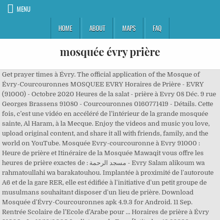
MENU
HOME
ABOUT
MAPS
FAQ
mosquée évry prière
Get prayer times à Évry. The official application of the Mosque of
Évry-Courcouronnes MOSQUEE EVRY Horaires de Prière - EVRY
(91000) - Octobre 2020 Heures de la salat - prière à Evry 08 Déc. 9 rue
Georges Brassens 91080 - Courcouronnes 0160771419 - Détails. Cette
fois, c’est une vidéo en accéléré de l’intérieur de la grande mosquée
sainte, Al Haram, à la Mecque. Enjoy the videos and music you love,
upload original content, and share it all with friends, family, and the
world on YouTube. Mosquée Evry-courcouronne à Evry 91000 :
Heure de prière et Itinéraire de la Mosquée Mawaqit vous offre les
heures de prière exactes de : مسجد الرحمة - Evry Salam alikoum wa
rahmatoullahi wa barakatouhou. Implantée à proximité de l'autoroute
A6 et de la gare RER, elle est édifiée à l'initiative d'un petit groupe de
musulmans souhaitant disposer d'un lieu de prière. Download
Mosquée d'Évry-Courcouronnes apk 4.9.3 for Android. 11 Sep.
Rentrée Scolaire de l’Ecole d’Arabe pour … Horaires de prière à Évry