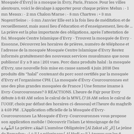
Mosquée d'Évry) is a mosque in Évry, Paris, France. Pour les villes
alentours, voici le décalage à apporter pour chaque prière: Melun : - 1
mn Meaux : - 2 mn Chalon/Marne : - 8 mn Chartres : + 3 mn
Nogent/Seine : - 5 mn Janvier Elle est à la fois lieu de méditation et de
recueillement, mais aussi lieu d’éducation et d’enseignement, lieu de …
La prière est la plus importante des obligations, après l'attestation de
foi. Mosquée Centre Islamique d'Evry - Trouvez la mosquée de Evry -
Essonne, Découvrez les horaires de prières, numéro de téléphone et
l'adresse de la mosquée Mosquée Centre Islamique d'Evry Restez
informés gratuitement des nouveaux services musulmans que nous
publions! il y a 9 ans | 201 vues. Porc dans produits halal : la mosquée
d’Evry, une nouvelle fois mise en cause samedi 4 juin 2016 Des
produits dits “halal” contenant du porc sont certifiés par la mosquée
d’Evry et l’organisme CPH. ( La mosquée d'Évry-Courcouronnes est
une des plus grandes mosquées de France ) Une femme imame à
Evry-Courcouronnes? 3 RÉACTIONS. L'heure de Fajr pour Evry
débute à 6:43 AM selon le calcul de la MWL (7:18 AM selon le calcul de
l'UOIF, choix par défaut des horaires ci-dessous) et l'heure du maghrib
à 4:59 PM . L'Application officielle de la Mosquée d'Évry-
Courcouronnes La Mosquée d'Évry-Courcouronnes vous propose
son application mobile ! Découvrir l’islam Le témoignage de foi
الشَّهادة La prière: الصّلاة L’aumône Obligatoire [Al Zakat الز كاة] Le jeûne
de Ramadan: الصّيام Le pèlerinage ( Al Hadj الحج ) Aperçu sur les 6