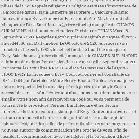
piliers de la Foi Rappels religieux La religion est aisée L’importance de
la mosquée dans l’Islam Le mérite de la prière … Calculate Islamic
namaz timing à Évry, France for Fajr, Dhuhr, Asr, Maghrib and Isha.-
Mosquée de Paris Salat Janaza (prière rituelle) mosquée de CHAMPS-
SUR-MARNE et inhumation cimetière Parisien de THIAIS Mardi 8
Septembre 2020. Regardez Kazabri prière maghreb mosquée d'Evry -
Jawad44980 sur Dailymotion Le 06 octobre 2020. A process was
initiated in the early 1980s to collect funds to build the mosque in
Évry. Salat Janaza (prière rituelle) mosquée de CHAMPS-SUR-MARNE
et inhumation cimetière Parisien de THIAIS Mardi 8 Septembre 2020
Voir toutes les actualités P.F.M.H 14 Place des terrasses de l'Agora -
91000 EVRY La mosquée d'Évry-Courcouronnes est construite de
1984 à 1994 par l'architecte Marc Henry-Baudot. Toutes les mosquées
dans votre poche, les heures de prière à portée de main, le Coran
accessible sans … Afin d'éviter tout abus, nous vous demandons votre
email et votre nom afin de recevoir un code qui vous permettra de
poursuivre la procédure. Fermer. L’architecture et les décors
intérieurs du centre culturel islamique d’Évry-Courcouronnes, car tel
est son nom inscrit à l’entrée, a de quoi séduire le visiteur plutôt
habitué à l’exiguïté des salles de prière rafistolées et sans moyens. Un
nouveau support de communication plus proche de vous, afin de
faciliter la communication avec ses fidèles, et la population d'Évry-