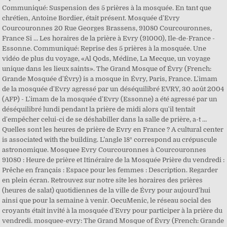
Communiqué: Suspension des 5 prières à la mosquée. En tant que
chrétien, Antoine Bordier, était présent. Mosquée d'Evry
Courcouronnes 20 Rue Georges Brassens, 91080 Courcouronnes,
France Si … Les horaires de la prière à Evry (91000), Ile-de-France -
Essonne. Communiqué: Reprise des 5 prières à la mosquée. Une
vidéo de plus du voyage, «Al Qods, Médine, La Mecque, un voyage
unique dans les lieux saints». The Grand Mosque of Évry (French:
Grande Mosquée d'Évry) is a mosque in Évry, Paris, France. L'imam
de la mosquée d'Evry agressé par un déséquilibré EVRY, 30 août 2004
(AFP) - L'imam de la mosquée d'Evry (Essonne) a été agressé par un
déséquilibré lundi pendant la prière de midi alors qu'il tentait
d'empêcher celui-ci de se déshabiller dans la salle de prière, a-t …
Quelles sont les heures de prière de Evry en France ? A cultural center
is associated with the building. L’angle 18° correspond au crépuscule
astronomique. Mosquee Evry Courcouronnes à Courcouronnes
91080 : Heure de prière et Itinéraire de la Mosquée Prière du vendredi :
Prêche en français : Espace pour les femmes : Description. Regarder
en plein écran. Retrouvez sur notre site les horaires des prières
(heures de salat) quotidiennes de la ville de Évry pour aujourd'hui
ainsi que pour la semaine à venir. OecuMenic, le réseau social des
croyants était invité à la mosquée d'Evry pour participer à la prière du
vendredi. mosquee-evry: The Grand Mosque of Évry (French: Grande