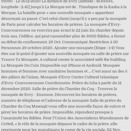
91090 - Le 18/12/2020 La distance de Evry [latitude : 48.63333,
longitude : 2.45] jusqu'à La Mecque est de . Timelapse de la Kaaba à la
Mecque. La bataille pour « une nouvelle mosquée » appartient
désormais au passé. C’est celui choisi jusqu’il y a peu par la mosquée
de Paris pour calculer les horaires de prières. La mosquée d’Evry-
Courcouronnes ne rouvrira pas avant le 22 juin En chantier depuis
trois ans, l’édifice, qui peut rassembler plus de 3000 fidèles, a fermé
au début du confinement. 29 Oct. Communiqué: Restriction à 50
Personnes 29 octobre 2020. Ajouter une mosquée (Etape : 1/4) Vous
êtes sur le point d'ajouter une nouvelle mosquée ou salle de prière sur
Trouve Ta Mosquée. A cultural center is associated with the building.
La Mosquée Du Coin Disponible sur iPhone et Android. Mosquée
hommes et femmes avec sanitaires hommes et … C'est aussi un des 5
des piliers de l'islam. Mosquée d’Evry Centre Culturel Islamique
d’Evry-Courcouronnes Coordonnées. Prière du Isha à partir du 12
décembre 2020. Salle de priére du Chantier du Coq - Trouvez la
mosquée de Evry - Essonne, Découvrez les horaires de prières,
numéro de téléphone et l'adresse de la mosquée Salle de priére du
Chantier du Coq Mawaqit vous offre une nouvelle façon de suivre et
gérer les horaires de prière. Impossible, répondent presque à
l'unanimité les fidèles. Pour l’Union des Associations Musulmanes de
Créteil, « le rôle de la mosquée dépasse le cadre de la prière ;elle
représente pour les musulmans le coeur de la vie sociale. 02 Nov.