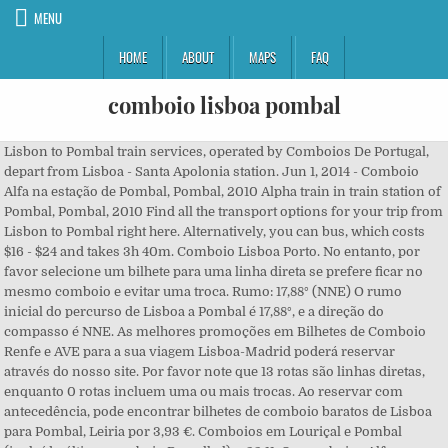
MENU
HOME
ABOUT
MAPS
FAQ
comboio lisboa pombal
Lisbon to Pombal train services, operated by Comboios De Portugal, depart from Lisboa - Santa Apolonia station. Jun 1, 2014 - Comboio Alfa na estação de Pombal, Pombal, 2010 Alpha train in train station of Pombal, Pombal, 2010 Find all the transport options for your trip from Lisbon to Pombal right here. Alternatively, you can bus, which costs $16 - $24 and takes 3h 40m. Comboio Lisboa Porto. No entanto, por favor selecione um bilhete para uma linha direta se prefere ficar no mesmo comboio e evitar uma troca. Rumo: 17,88° (NNE) O rumo inicial do percurso de Lisboa a Pombal é 17,88°, e a direção do compasso é NNE. As melhores promoções em Bilhetes de Comboio Renfe e AVE para a sua viagem Lisboa-Madrid poderá reservar através do nosso site. Por favor note que 13 rotas são linhas diretas, enquanto 0 rotas incluem uma ou mais trocas. Ao reservar com antecedência, pode encontrar bilhetes de comboio baratos de Lisboa para Pombal, Leiria por 3,93 €. Comboios em Louriçal e Pombal (incluído último comboio Ramalhal) ... 22:11. Os comboios Alfa Pendular da Comboios de Portugal CP para Pombal partem da estação de Lisboa-Santa Apolónia em Lisboa. The cheapest way to get from Lisbon to Pombal is to train which costs $15 - $21 and takes 1h 36m. Rome2rio makes travelling from Lisbon to Pombal easy. O comboio de alta velocidade de Lisboa para o Porto geralmente leva apenas 2 horas e 35 minutos para ligar as cidades. In business since 1995, Portugal’s biggest bus operator services villages and cities across the country. The journey, including transfers, takes approximately 3h 40m. The quickest way to get from Lisbon to Pombal is to train which costs $15 - $21 and takes 1h 36m. Lisbon to Pombal train services, operated by Comboios De Portugal, arrive at Pombal station. To the best of our knowledge, it is correct as of the last update.Visit Rome2rio travel advice for general help. Clique aqui para mais informação sobre os comboios em Espanha.. COMBOIOS LISBOA BARCELONA Opção 2: Comboio Lisboa - Hendaye - Barcelona. Make yourself known to an official member of staff and/or call the national coronavirus helpline number on 808 24 24 24. Do I have to wear a face mask on public transport in Pombal? A chegada a Pombal està na estação de Pombal (0.4 km do centro). Wearing a face mask on public transport in Pombal is mandatory. Oui, la distance entre Gare de Lisbonne-Oriente et Estação de Comboios de Pombal est de 162 km. Comboio AP para Guimarães foi mais 1 hora de atraso. [1]Século XX. Bilhetes de comboio baratos de Lisboa para Pombal Os bilhetes de trem de Lisboa para Pombal começam em € 11,60 unidirecional para um ingresso para a Classe Standard se você reservar com antecedência, no entanto, se você reservar ingressos de última hora no dia, o … Lisbon to Pombal bus services, operated by Rede Expressos, depart from Lisboa Sete Rios station. Os comboios Alfa Pendular da Comboios de Portugal CP para Lisboa partem da estação de Pombal em Pombal. Como chegar} de Comboio a Largo Marquês de Pombal? One of Europe’s leading bus companies, Flixbus serves 2000+ destinations in 29 countries, including Germany, France, Italy, Austria, the Netherlands and Croatia and into Scandinavia and eastern Europe, as well as some US cities. ', 'How much should I expect to pay? Rome2rio is a door-to-door travel information and booking engine, helping you get to and from any location in the world. Pombal is a city and a municipality in Leiria District in the sub region Pinhal Litoral in Portugal. Comboios de Portugal (CP) is the national railway network of Portugal that spans over 2700km, with trains split into three main types: regional, urban and intercity trains; international and domestic high-speed trains; and international night trains. - to help you get the most out of your next trip. Opened in December 19, 2007, in conjunction with the Terreiro do Paço station, the station is located on Avenida Infante D. Henrique, connecting to the Santa Apolónia railway station (North and Azambuja Lines). Contudo, os bilhetes de comboio para este itinerário custam, em média, cerca de 9,71 €. History. Comboios de Portugal CP Lisboa 2300 EMU arrives at Sete Rios Station - Duration: 1:14. Compre já o seu bilhete de comboio. Para distâncias curtas como entre Lisboa e Pombal, Leiria, os autocarros e a partilha de carro são boas alternativas ao comboio, graças aos seus custos reduzidos. Metade da viagem será alcançada em . Com a CP é mais fácil ir ao Rock in Rio-Lisboa qui, fev 25, 2016 16:47 CET. Rome2rio also offers online bookings for selected operators, making reservations easy and straightforward. No, there is no direct bus from Lisbon to Pombal. A chegada a Lisboa està na estação de Lisboa-Oriente (7.5 km do centro). Is it compulsory to practice social distancing in Pombal? Morando em Pombal, na “Linha do Norte”, tenho que fazer o trajecto Pombal – Lisboa algumas vezes. Existem 13 ligações de comboio para chegar a Pombal, Leiria de Lisboa por dia. De Alfama, Lisboa … A reserva decorre no site da operadora, para o qual será redirecionado automaticamente. What is the national COVID-19 helpline number in Pombal? ALSA services are accessible to people with disabilities, and guide dogs are welcome on all journeys. Encontre os preços dos bilhetes, informação e horários. We're working around the clock to bring you the latest COVID-19 travel updates.This information is compiled from official sources. Rome2rio's Travel Guide series provide vital information for the global traveller. Services depart every two hours, and operate every day. Most coaches have WiFi and power sockets. Pombal is a city and a municipality in Leiria District in the sub region Pinhal Litoral in Portugal. Yes, the driving distance between Lisbon to Pombal is 105 miles. There are currently travel restrictions within Portugal. Além disso, o comboio de alta velocidade Alfa Pendular não é apenas rápido, mas é também bem equipado, moderno e para os centros das cidades. ', 'Do the trains and buses have Wifi?' Calculer l'itinéraire pour un trajet en voiture Am I allowed to travel from Lisbon to Pombal? The journey takes approximately 1h 36m. Para além disso poderá fazer a sua reserva on-line com confirmação imediata. Pode apanhar o comboio para Pombal, Leiria em Lisboa - Santa Apolonia, Lisboa - Oriente, Lisbon - Oriente and Lisboa - Santa Apolónia, que chega a Pombal and Pombal Train Station. Alguns comboios IC, AP, Regional e cargas passagens pela estação durante noite. Lisboa, Bruxelas, Berlim, Bucareste e Lubliana estão na rota dos eventos associados ao comboio das... Fonte: PÚBLICO em 01-12 15:40 Líder do CDS-PP pede ao Governo “humanidade e humildade” para empresários em greve de fome The Castle of Soure (Portuguese: Castelo de Soure) is a Portuguese castle in the civil parish of Soure, municipality of Soure, district of Coimbra. The best way to get from Lisbon to Pombal is to train which takes 1h 36m and costs $15 - $21. The Alfa Pendular, the fastest train in Portugal, is a popular travel choice, as it can run at a speed of up to 250 km/h. O comboio Lisboa Pombal é uma ligação direta. Encontrará os melhores preços em comboios da Renfe: viagens em AVE, bilhetes de Alta Velocidade, Meia Distância e Larga Distância. The social distance requirement in Pombal is 2 metres. Filled with useful and timely travel information, the guides answer all the hard questions - such as 'How do I buy a ticket? The train from Lisboa - Santa Apolonia to Pombal takes 1h 36m including transfers and departs every two hours. Lisbon to Pombal train services, operated by Comboios De Portugal, depart from Lisboa - Santa Apolonia station. CP - Comboios de Portugal (Gare do Oriente) Gares ferroviaires Son auteur est le célèbre architecte et ingénieur espagnol Santiago Calatrava, bien connu pour son style unique qui allie des matériaux comme le béton, le verre et l’acier, maintenant visibles les structures que d’autres architectes cachent. Exceptions may apply, for full details: European Union. Consulte os serviços, acessos e horários da Estação de Pombal. The distance between Lisbon and Pombal is 88 miles. Lisbon to Hotel Pestana Cascais Ocean Conference Aparthotel, Lisbon Airport LIS to Pombal Leiria Portugal, Porto Airport OPO to Pombal Leiria Portugal, Madrid Airport MAD to Pombal Leiria Portugal, Alicante Airport ALC to Pombal Leiria Portugal, Figueiró dos Vinhos to Pombal Leiria Portugal, Salamanca Castille and León Spain to Pombal Leiria Portugal, Sanctuary of Fátima to Pombal Leiria Portugal, Praia da Vieira to Pombal Leiria Portugal, Valado dos Frades to Pombal Leiria Portugal, Lisbon Oriente Station to Pombal Leiria Portugal, There is a social distancing requirement of 2 metres. Encontrar a ligação de comboio ideal nunca foi tão fácil: graças ao virail, poderá comparar centenas de ofertas em simultâneo, inserindo apenas a data da sua viagem. Save this link to stay updated on COVID-19 restrictions, Observe COVID-19 safety rulesNationwide control measures in place, If you need help, visit the national COVID-19 website or call the COVID-19 Helpline 808 24 24 24. 1069-095 Lisboa, Portugal Sede Executiva Estrada da Pontinha, s/n 1600-582 Lisboa, Portugal 213 500 115 secretaria.geral@metrolisboa.pt Contactos Institucionais para entidades públicas, internacionais e … What should I do if I have COVID-19 symptoms when I arrive in Pombal? Portugal's main stations are Santa Apolónia in Lisbon and Campanha in Porto – these connect to trains in Portugal's cities and international destinations. The station opened on May 19, 1998, in conjunction with the Alameda, Olaias, Bela Vista and Chelas stations, with the original construction of the Red Line, connection central Lisbon to the new zone occupied by the EXPO'98.. COVID-19 Travel restrictions may apply in Portugal. Como viajar de comboio de Porto (Portugal) para Pombal (Portugal) (138km). More details Train or bus from Lisbon to Pombal? Take the train from Lisboa - Sant