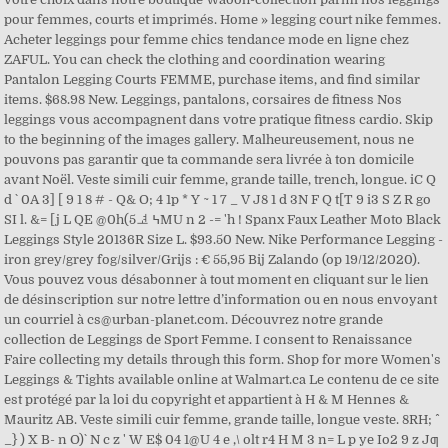
pour femmes, courts et imprimés. Home » legging court nike femmes.
Acheter leggings pour femme chics tendance mode en ligne chez
ZAFUL. You can check the clothing and coordination wearing
Pantalon Legging Courts FEMME, purchase items, and find similar
items. $68.98 New. Leggings, pantalons, corsaires de fitness Nos
leggings vous accompagnent dans votre pratique fitness cardio. Skip
to the beginning of the images gallery. Malheureusement, nous ne
pouvons pas garantir que ta commande sera livrée à ton domicile
avant Noël. Veste simili cuir femme, grande taille, trench, longue. iC Q
d ` 0A 3] [ 9 1 8 # - Q& O; 4 1p * Y ~ 1 7 _ V J8 1 d 3N F Q t[T 9 i3 S Z R go
SI l. &= [j L QE @0h(5ᅽ ߆MU n 2 -= 'h ! Spanx Faux Leather Moto Black
Leggings Style 20136R Size L. $93.50 New. Nike Performance Legging -
iron grey/grey fog/silver/Grijs : € 55,95 Bij Zalando (op 19/12/2020).
Vous pouvez vous désabonner à tout moment en cliquant sur le lien
de désinscription sur notre lettre d’information ou en nous envoyant
un courriel à cs@urban-planet.com. Découvrez notre grande
collection de Leggings de Sport Femme. I consent to Renaissance
Faire collecting my details through this form. Shop for more Women's
Leggings & Tights available online at Walmart.ca Le contenu de ce site
est protégé par la loi du copyright et appartient à H & M Hennes &
Mauritz AB. Veste simili cuir femme, grande taille, longue veste. 8RH; ^
_} ) X B- n O)` N c z ' W E$ 04 1@U 4 e ,\ olt r4 H M 3 n= L p ye Io2 9 z Jƣ