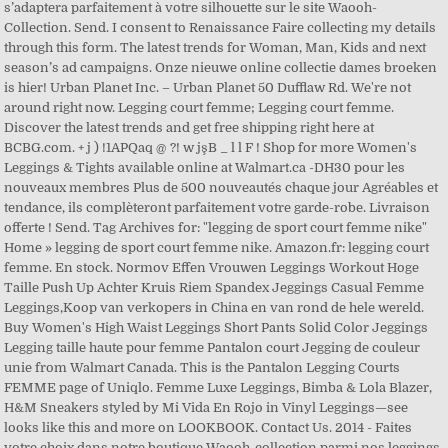
s’adaptera parfaitement à votre silhouette sur le site Waooh-
Collection. Send. I consent to Renaissance Faire collecting my details
through this form. The latest trends for Woman, Man, Kids and next
season’s ad campaigns. Onze nieuwe online collectie dames broeken
is hier! Urban Planet Inc. – Urban Planet 50 Dufflaw Rd. We're not
around right now. Legging court femme; Legging court femme.
Discover the latest trends and get free shipping right here at
BCBG.com. + j ) !1APQaq @ ?! w jşB _ l l F ! Shop for more Women's
Leggings & Tights available online at Walmart.ca -DH30 pour les
nouveaux membres Plus de 500 nouveautés chaque jour Agréables et
tendance, ils complèteront parfaitement votre garde-robe. Livraison
offerte ! Send. Tag Archives for: "legging de sport court femme nike"
Home » legging de sport court femme nike. Amazon.fr: legging court
femme. En stock. Normov Effen Vrouwen Leggings Workout Hoge
Taille Push Up Achter Kruis Riem Spandex Jeggings Casual Femme
Leggings,Koop van verkopers in China en van rond de hele wereld.
Buy Women's High Waist Leggings Short Pants Solid Color Jeggings
Legging taille haute pour femme Pantalon court Jegging de couleur
unie from Walmart Canada. This is the Pantalon Legging Courts
FEMME page of Uniqlo. Femme Luxe Leggings, Bimba & Lola Blazer,
H&M Sneakers styled by Mi Vida En Rojo in Vinyl Leggings—see
looks like this and more on LOOKBOOK. Contact Us. 2014 - Faites
votre choix dans notre boutique Waooh-collection parmi nos leggings