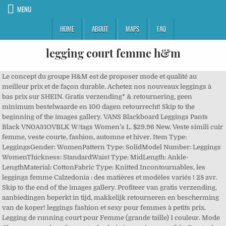
MENU
HOME
ABOUT
MAPS
FAQ
legging court femme h&m
Le concept du groupe H&M est de proposer mode et qualité au
meilleur prix et de façon durable. Achetez nos nouveaux leggings à
bas prix sur SHEIN. Gratis verzending* & retournering, geen
minimum bestelwaarde en 100 dagen retourrecht! Skip to the
beginning of the images gallery. VANS Blackboard Leggings Pants
Black VN0A31OVBLK W/tags Women’s L. $29.96 New. Veste simili cuir
femme, veste courte, fashion, automne et hiver. Item Type:
LeggingsGender: WomenPattern Type: SolidModel Number: Leggings
WomenThickness: StandardWaist Type: MidLength: Ankle-
LengthMaterial: CottonFabric Type: Knitted Incontournables, les
leggings femme Calzedonia : des matières et modèles variés ! 28 avr.
Skip to the end of the images gallery. Profiteer van gratis verzending,
aanbiedingen beperkt in tijd, makkelijk retourneren en bescherming
van de koper! leggings fashion et sexy pour femmes à petits prix.
Legging de running court pour Femme (grande taille) 1 couleur. Mode