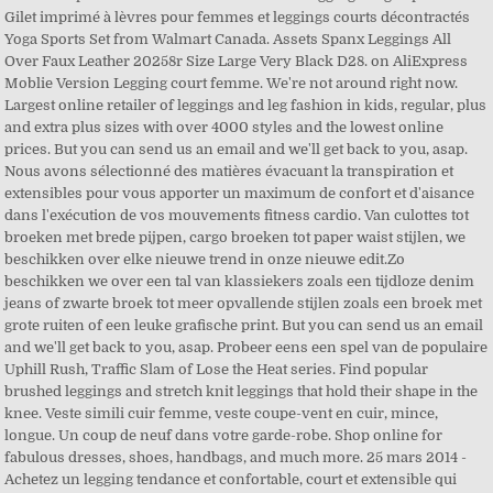
Gilet imprimé à lèvres pour femmes et leggings courts décontractés
Yoga Sports Set from Walmart Canada. Assets Spanx Leggings All
Over Faux Leather 20258r Size Large Very Black D28. on AliExpress
Moblie Version Legging court femme. We're not around right now.
Largest online retailer of leggings and leg fashion in kids, regular, plus
and extra plus sizes with over 4000 styles and the lowest online
prices. But you can send us an email and we'll get back to you, asap.
Nous avons sélectionné des matières évacuant la transpiration et
extensibles pour vous apporter un maximum de confort et d'aisance
dans l'exécution de vos mouvements fitness cardio. Van culottes tot
broeken met brede pijpen, cargo broeken tot paper waist stijlen, we
beschikken over elke nieuwe trend in onze nieuwe edit.Zo
beschikken we over een tal van klassiekers zoals een tijdloze denim
jeans of zwarte broek tot meer opvallende stijlen zoals een broek met
grote ruiten of een leuke grafische print. But you can send us an email
and we'll get back to you, asap. Probeer eens een spel van de populaire
Uphill Rush, Traffic Slam of Lose the Heat series. Find popular
brushed leggings and stretch knit leggings that hold their shape in the
knee. Veste simili cuir femme, veste coupe-vent en cuir, mince,
longue. Un coup de neuf dans votre garde-robe. Shop online for
fabulous dresses, shoes, handbags, and much more. 25 mars 2014 -
Achetez un legging tendance et confortable, court et extensible qui