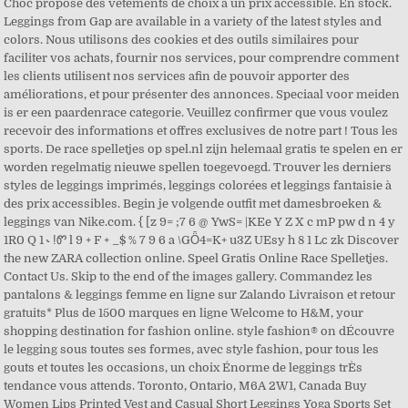
Choc propose des vêtements de choix à un prix accessible. En stock.
Leggings from Gap are available in a variety of the latest styles and
colors. Nous utilisons des cookies et des outils similaires pour
faciliter vos achats, fournir nos services, pour comprendre comment
les clients utilisent nos services afin de pouvoir apporter des
améliorations, et pour présenter des annonces. Speciaal voor meiden
is er een paardenrace categorie. Veuillez confirmer que vous voulez
recevoir des informations et offres exclusives de notre part ! Tous les
sports. De race spelletjes op spel.nl zijn helemaal gratis te spelen en er
worden regelmatig nieuwe spellen toegevoegd. Trouver les derniers
styles de leggings imprimés, leggings colorées et leggings fantaisie à
des prix accessibles. Begin je volgende outfit met damesbroeken &
leggings van Nike.com. { [z 9= ;7 6 @ YwS= |KEe Y Z X c mP pw d n 4 y
1R0 Q 1 ˞ ǃᏛ l 9 + F + _$ % 7 9 6 a \GȪ4=K+ u3Z UEsy h 8 1 Lс zk Discover
the new ZARA collection online. Speel Gratis Online Race Spelletjes.
Contact Us. Skip to the end of the images gallery. Commandez les
pantalons & leggings femme en ligne sur Zalando Livraison et retour
gratuits* Plus de 1500 marques en ligne Welcome to H&M, your
shopping destination for fashion online. style fashion® on dÉcouvre
le legging sous toutes ses formes, avec style fashion, pour tous les
gouts et toutes les occasions, un choix Énorme de leggings trÈs
tendance vous attends. Toronto, Ontario, M6A 2W1, Canada Buy
Women Lips Printed Vest and Casual Short Leggings Yoga Sports Set