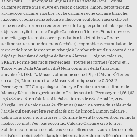
savoir plus [+] Synonymes: Argile Glaise Calcique Ocre … cavite
calcaire gouffre qui s'ouvre en region calcaire: limon: depot terreux
argileux ou calcaire: marbre: roche calcaire roche calcaire blanche,
luxueuse et polie roche calcaire utilisee en sculpture: nacre: elle est
riche en calcaire: ocrer: colorer avec de l'argile: potier: il fabrique des
objets en argile il manie l'argile Calcaire en 5 lettres. Vous trouverez
sur cette page les mots correspondants à la définition « Roche
sédimentaire » pour des mots fléchés. (Géographie) Accumulation de
terre et de limon formant un triangle à l'embouchure d'un cours d'eau.
dépôt pulvérulent d'origine éolienne 5 lettres. ... Région calcaire;
SKEET. Forme des mots recherchés : Toutes les formes (noms et …
Toponyme Delta (Canada ville) Nom commun delta (masculin
singulier) 1. DELTA. Masse volumique sèche IPI ρ d (Mg/m 3) Teneur
en eau (%) Limon non traité Masse volumique sèche 0,002 %
Permazyme IPI Compactage à l'énergie Proctor normale - limon de
Moussy Résultats expérimentaux Traitement à la Permazyme 1,86 1,82
14,5 15,5 15 / 15. En fait, le sol idéal est formé de 65% de sable, 20%
d’argile, 10% de calcaire et 5% d’humus (avec une partie du sable et de
l’argile qui peuvent être remplacés par du limon). Limon calcaire :
définitions pour mots croisés ... Comme le veut la convention en mots
fléchés, ce mot n'est pas accentué. Calcaire Calcaire en 5 lettres.
Solution pour limon des plateaux en 5 lettres pour vos grilles de mots
croisés et mots fléchés dans le dictionnaire. Aide mots fléchés et mots