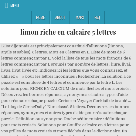
MENU
HOME
ABOUT
MAPS
FAQ
limon riche en calcaire 5 lettres
L’Est dijonnais est principalement constitué d’alluvions (limons,
argile et sables). 5 lettres. Mots en 5 lettres en L. Liste de mots de 5
lettres commençant par L. Voici la liste de tous les mots français de 5
lettres commençant par L groupés par nombre de lettres : liure, livai,
livas, livât, livée etc. Indiquez ici les lettres que vous connaissez, et
utilisez « _ » pour les lettres inconnues : Rechercher. La solution à ce
puzzle est constituéè de 4 lettres et commence par la lettre L. Les
solutions pour RICHE EN CALCIUM de mots fléchés et mots croisés.
Découvrez les bonnes réponses, synonymes et autres types d'aide
pour résoudre chaque puzzle. Cerise en Voyage; Cocktail de beauté ...
"Le blog de CeriseDaily" Non classé. 5 lettres. Découvrez les bonnes
réponses, synonymes et autres types d'aide pour résoudre chaque
puzzle. Définition ou synonyme. Roche sédimentaire : définitions
pour mots croisés. Solutions pour Gouffre calcaire en 4 lettres pour
vos grilles de mots croisés et mots fléchés dans le dictionnaire. En