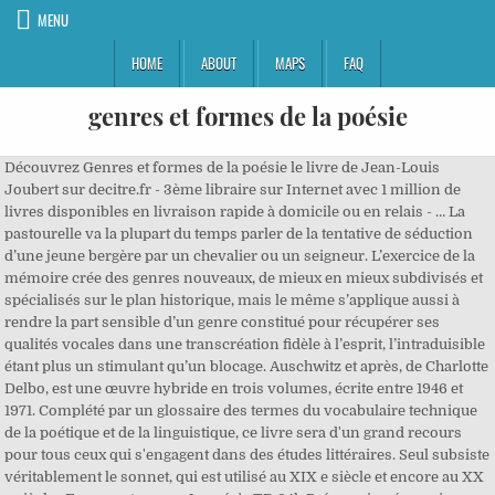
MENU
HOME
ABOUT
MAPS
FAQ
genres et formes de la poésie
Découvrez Genres et formes de la poésie le livre de Jean-Louis Joubert sur decitre.fr - 3ème libraire sur Internet avec 1 million de livres disponibles en livraison rapide à domicile ou en relais - … La pastourelle va la plupart du temps parler de la tentative de séduction d’une jeune bergère par un chevalier ou un seigneur. L’exercice de la mémoire crée des genres nouveaux, de mieux en mieux subdivisés et spécialisés sur le plan historique, mais le même s’applique aussi à rendre la part sensible d’un genre constitué pour récupérer ses qualités vocales dans une transcréation fidèle à l’esprit, l’intraduisible étant plus un stimulant qu’un blocage. Auschwitz et après, de Charlotte Delbo, est une œuvre hybride en trois volumes, écrite entre 1946 et 1971. Complété par un glossaire des termes du vocabulaire technique de la poétique et de la linguistique, ce livre sera d'un grand recours pour tous ceux qui s'engagent dans des études littéraires. Seul subsiste véritablement le sonnet, qui est utilisé au XIX e siècle et encore au XX e siècle.. Formes et genres 1 : poésie TD 24h Pré-requis nécessaires . Ce type d’écrit se rapproche fortement de l’autobiographie standard, sauf qu’ici ils sont écrits en vers à la place de la prose. Texte poétique dont la grande particularité est sa forme. Capacité à organiser une réflexion; Connaissance des outils d’analyse littéraire de base. Long texte de type poétique, l’épopée est souvent un récit narrant les exploits d’un héros, qu’ils soient mythiques ou historiques. Cette tradition se perpétue dans l’Illiade et l’Odyssée ou satiriques. Goût pour la lecture et la découverte de la poésie. Genres et formes de la poésie. La poésie est un genre littéraire très ancien, aux formes variées, écrites généralement en vers mais qui admettent aussi la prose, et qui privilégient l'expressivité de la forme, les mots disant plus qu'eux-mêmes par leur choix et leur agencement. Centre de Recherches sur les Littératures et la Sociopoétique (CELIS-EA 4280) 18-19 novembre 2020. ... La forme du texte Son genre Roman, théâtre, poésie… Le but, l’intention de celui qui parle ou écrit Sa forme de discours Narratif, descriptif, explicatif… Maîtrise correcte de la langue française écrite et orale. Dans l'Antiquité, la distinction entre les genres reposait sur les différences de forme. Présence de la mort, absence d’issue. Les poèmes - qui sont la seule réalité de la poésie - offrent au lecteur des formes et des modalités peut-être innombrables. « Cursus », 3e éd. 13h30 Accueil des participants; 14h00 Ouverture du colloque Parmi les te… Vue générale sur les genres littéraires. Le présent ouvrage se place résolument dans une perspective historique, constatant que la poésie s'est incarnée dans des réalisations qui ont beaucoup varié avec le temps. Le poète évoque alors ce qu’il ressent, mais aussi ce que peuvent ressentir tous les hommes. La poésie a souvent évolué et changé de formes selon les régions ou les pays. Le motet est apparu au XIIIe siècle surtout pour la religion. Ce questionnement, qui revient d'âge en âge, a souvent embarrassé la critique. LA POÉSIE LYRIQUE. Ici, nous verrons les poèmes en fonction de leurs formes plus ou moins spécifiques. Le genre littéraire de la poésie Le genre poétique se distingue par l'attention que porte l'auteur à la sonorité et la mise en forme des mots, dans un vers ou une phrase en prose. Vous trouverez ici une liste des genres et types de poèmes les plus connus. LE POESIE •Avec comme idéal L’Antiquité, la poésie devient un genre majeur. Autre particularité de la poésie autobiographique, c’est qu’elle est faite de texte court et que l’esthétisme et plus important que la réalité. Le sonnet est d’origine italienne et il est composé de 14 vers. Les métamorphoses de la poésie. Il est directeur éditorial de Notre Librairie, revue des littératures du Sud. Des formes e s’attachera à caractériser différentes formes ayant marqué le devenir de la poésie, surtout française (sonnet, élégie, poème en prose, vers libre, verset, écriture automatique…) et à fournir les … Sentiment de la fatalité, du destin. La poésie narrative est peut-être la plus ancienne des formes connues de la littérature. La poésie D’épique elle était devenue lyrique, et de lyrique elle était devenue dramatique. Twitter. La poésie est un genre littéraire composite, qui se renouvelle sans cesse, ce qui le rend difficile à définir. Il s’agit d’un texte de genre lyrique provenant de la Grèce Antique, normalement accompagné de musique. Les genres de poésie. Type de poésie bien particulière, car au lieu d’utiliser les traditionnels vers, ce type d’écrit poétique utilise la prose. 2003), et collaboraré au Dictionnaire de poésie de Baudelaire à nos jours (PUF, 2001) pour un ensemble de notices sur la poésie francophone. Provenant aussi de l’Antiquité grecque, l’épigramme est à l’origine une inscription sur les monuments et les statues en l’honneur des héros. En effet, le calligramme est un poème qui à une disposition graphique particulière, souvent sous la forme d’un dessin qui a un rapport avec le sujet. La Pléiade participe ainsi au développement ainsi qu'à la "standardisation" du français et de la poésie. La poésie est-elle un genre littéraire ? Le poème révèle leur polysémie, la richesse de leurs connotations, leur qualité musicale et crée entre eux, par leur disposition, leur accentuation rythmique, de multiples échos de sens et de sons. Terme désignant, au sens étroit, la poésie chinoise, et, au sens large, la poésie composée en chinois au Japon et en Chine. Dans la poésie moderne, l’emploi du vers libre, de la prose… sont … Comme d'autres formes de poésie, les poèmes narratifs utilisent également le langage figuratif, les images sensorielles et la diction sélectionnée avec soin. Genres et formes de la poésie De … Détails. Une première partie montre d'abord comment le renouvellement, dans les dernières décennies, des études sur la théorie des genres littéraires, a permis de mieux cerner la spécificité poétique. Il existe donc plusieurs formes de lai. N’oubliez pas qu’un même texte peut contenir différentes formes de discours : narratif, descriptif, explicatif, argumentatif, injonctif. Problématiques des genres poétiques. Le lyrisme exprime toujours une émotion, un bouleversement de la sensibilité. Mis à jour : 21 juillet 2017. Petit dictionnaire anthologique des formes et genres poétiques. Alors qu’elle était considérée pendant la Grèce Antique comme une forme de poème bien défini, l’élégie est aujourd’hui un sous-genre de la poésie lyrique défini par un ton plaintif. Le sonnet est un poème de forme fixe apparu au XVI e siècle et emprunté à la poésie italienne.. Les caractéristiques du sonnet sont :. Jean Paulhan : archives et histoire littéraire. II. Vous trouverez ici une liste des genres et types de … La poésie en vers libres est apparue à la fin du 19 e et au début du 20 e siècle.Les auteurs désiraient amener la poésie plus loin, ce que les formes fixes ne permettaient pas. Par vraiment considérer comme un poème par beaucoup, la fable est en fait un court récit dont l’objectif est de donner des leçons de vie via une morale, mais tout cela de manière distrayante. Il s’agit aussi d’une forme poétique bien particulière. Mais des constantes traversent les siècles, déclinant les différents visages de la poésie : épique, lyrique, satirique, didactique, poésie de circonstance... La transformation des projets poétiques combinée à l'existence de ces registres conditionnent la mutation des formes poétiques. Avant que la prose se fut constituée en se séparant de la poésie, il s’était formé, dans la poésie même, des espèces distinctes. Ils imposent l’ alexandrin, l’ ode et le sonnet comme des formes poétiques majeures et abordent les quatre principaux thèmes de la poésie élégiaque: l’amour, la mort, la fuite du temps et la nature. Colloque international organisé par le. Mais des constantes traversent les siècles, déclinant les différents visages de la poésie : épique, lyrique, satirique, didactique, poésie de circonstance... La transformation des projets poétiques combinée à l'existence de ces registres conditionnent la mutation des formes poétiques. La poésie lyrique aborde généralement des émotions et des sentiments liés à l’existence : les thèmes récurrents sont l’amour, la mort, la nature, etc. La poésie est donc souvent un jeu sur le langage… qui suit des règles (celle de la métrique, de la syntaxe, de la rhétorique) pour mieux s’en libérer. Chaque époque en a donné une interprétation particulière. La théorie des genres : Platon et Aristote Platon dans La République distingue 3 modes de représentation dans les diégèsis (« fiction ») d'après le critère de l'ordre de l'énonciation : - purement narratif (récit du poète) - purement mimétique (par exemple théâtre où les personnages dialoguent en direct pour rendre l'action) - mixte (alternance récit et dialogue comme épopée homérique) … Il a notamment publié Littératures de l'Océan Indien (Edicef-Aupelf, 1991), Littérature francophone. La puissance des formes poétiques 1/Poésie et sacré On peut dire tout d’abord que la puis-sance de la forme dans le domaine de la poésie est liée à ses rapports avec le domaine du religieux. Les formes de la poésie. Une première partie montre d'abord comment le renouvellement, dans les dernières décennies, des études sur la théorie des genres littéraires, a permis de mieux cerner la … Les dernières nouveautés et surtout les meilleurs prix sur vos articles préférés, voila pourquoi Cdiscount est le numéro 1 pour votre achat critique littéraire Genres et formes de la poésie et Librairie! La plus ancienne anthologie compilée au Japon, le Kaifûsô fâîBM (751) est un recueil de kanshi. La poésie antique offre une grande diversité de formes et de tonalités. ET A LA FANTAISIE, VIENT LE CLASSICISME QUI MET EN AVANT DEUX GENRES EN PARTICULIER, AVEC POUR VOCATION DE PLAIRE ET D’INSTRUIRE. La poésie a souvent évolué et changé de formes selon les rég