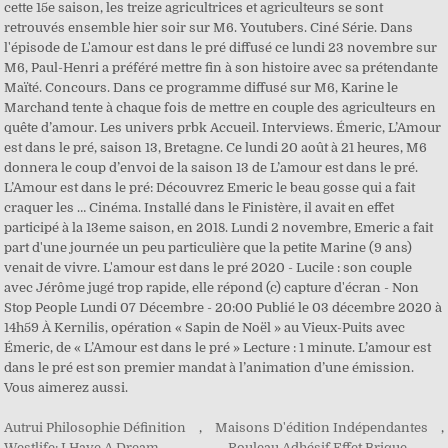
cette 15e saison, les treize agricultrices et agriculteurs se sont
retrouvés ensemble hier soir sur M6. Youtubers. Ciné Série. Dans
l'épisode de L'amour est dans le pré diffusé ce lundi 23 novembre sur
M6, Paul-Henri a préféré mettre fin à son histoire avec sa prétendante
Maïté. Concours. Dans ce programme diffusé sur M6, Karine le
Marchand tente à chaque fois de mettre en couple des agriculteurs en
quête d’amour. Les univers prbk Accueil. Interviews. Émeric, L’Amour
est dans le pré, saison 13, Bretagne. Ce lundi 20 août à 21 heures, M6
donnera le coup d’envoi de la saison 13 de L’amour est dans le pré.
L’Amour est dans le pré: Découvrez Emeric le beau gosse qui a fait
craquer les … Cinéma. Installé dans le Finistère, il avait en effet
participé à la 13eme saison, en 2018. Lundi 2 novembre, Emeric a fait
part d'une journée un peu particulière que la petite Marine (9 ans)
venait de vivre. L'amour est dans le pré 2020 - Lucile : son couple
avec Jérôme jugé trop rapide, elle répond (c) capture d'écran - Non
Stop People Lundi 07 Décembre - 20:00 Publié le 03 décembre 2020 à
14h59 À Kernilis, opération « Sapin de Noël » au Vieux-Puits avec
Émeric, de « L’Amour est dans le pré » Lecture : 1 minute. L’amour est
dans le pré est son premier mandat à l’animation d’une émission.
Vous aimerez aussi.
Autrui Philosophie Définition
,
Maisons D'édition Indépendantes
,
Westlife: I Have A Dream
,
Rouleau Adhésif Effet Brique
,