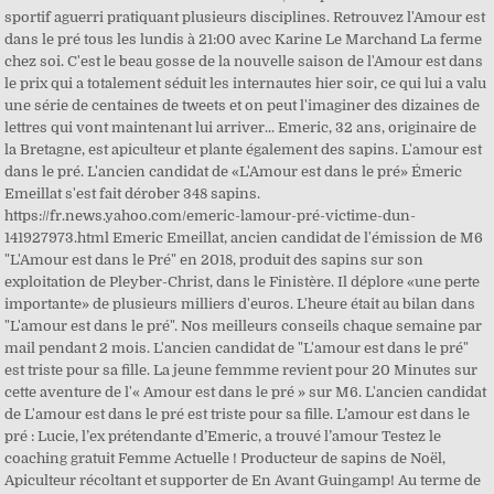
sportif aguerri pratiquant plusieurs disciplines. Retrouvez l'Amour est
dans le pré tous les lundis à 21:00 avec Karine Le Marchand La ferme
chez soi. C'est le beau gosse de la nouvelle saison de l'Amour est dans
le prix qui a totalement séduit les internautes hier soir, ce qui lui a valu
une série de centaines de tweets et on peut l'imaginer des dizaines de
lettres qui vont maintenant lui arriver... Emeric, 32 ans, originaire de
la Bretagne, est apiculteur et plante également des sapins. L'amour est
dans le pré. L'ancien candidat de «L'Amour est dans le pré» Émeric
Emeillat s'est fait dérober 348 sapins.
https://fr.news.yahoo.com/emeric-lamour-pré-victime-dun-
141927973.html Emeric Emeillat, ancien candidat de l'émission de M6
"L'Amour est dans le Pré" en 2018, produit des sapins sur son
exploitation de Pleyber-Christ, dans le Finistère. Il déplore «une perte
importante» de plusieurs milliers d'euros. L'heure était au bilan dans
"L'amour est dans le pré". Nos meilleurs conseils chaque semaine par
mail pendant 2 mois. L'ancien candidat de "L'amour est dans le pré"
est triste pour sa fille. La jeune femmme revient pour 20 Minutes sur
cette aventure de l'« Amour est dans le pré » sur M6. L'ancien candidat
de L'amour est dans le pré est triste pour sa fille. L’amour est dans le
pré : Lucie, l’ex prétendante d’Emeric, a trouvé l’amour Testez le
coaching gratuit Femme Actuelle ! Producteur de sapins de Noël,
Apiculteur récoltant et supporter de En Avant Guingamp! Au terme de