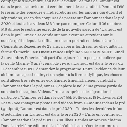
compagnie d’Alexandre, son beau cavalier. Les fans de L’amour est
dans le pré se souviennent certainement de ce candidat. Pendant l’été
le résumé des épisodes et indiscrétions sur les amours qui durent et
séparations, recap des coupures de presse sur l’amour est dans le pré
2020 et toutes les vidéos M6 à ne pas manquer. Ce lundi 26 octobre,
M6 diffuse le septième épisode de la nouvelle saison de "L'amour est
dans le pré". Emeric se confie sur son aventure et revient sur le
succès qu’il a depuis la diffusion de son portrait en début d’année.
Clémentine, Rezéenne de 29 ans, a appris lundi soir qu'elle quittait la
ferme d'Emeric. | M6 Ouest-France Delphine VAN HAUWAERT. Lundi
2 novembre, Emeric a fait part d'une journée un peu particulière que
la petite Marine (9 ans) venait de vivre. « L’amour est dans le pré » du
14 décembre 2020 : demandez le programme. Entre l’évidence de leur
alchimie au speed-dating et un séjour à la ferme idyllique, les choses
sont allées très vite entre eux. Emeric Emeillat, ancien candidat à
L’amour est dans le pré, sur M6, déplore le vol d’une grosse partie de
son stock de sapins. Vidéos. Trois ans après cette séparation, il
participe à “L’amour est dans le pré”. 55k Followers, 18 Following, 251
Posts - See Instagram photos and videos from L'Amour est dans le pré
(@adpm6) L'amour est dans le pré 2020 – Toutes les dernières infos
et actualités sur L'amour est dans le pré 2020 – L'info en continu sur
L'amour est dans le pré 2020 ! 6.3K likes. Bandes annonces cinéma.
Dans la treizième édition de la téléréalité, il se présente comme un