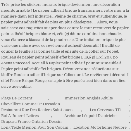
Très prisé les stickers muraux brique deviennent une décoration
incontournable ! Le papier adhésif brique transformera votre mur à la
manière dâun loft industriel. Pleine de charme, brut et authentique, le
papier peint adhésif fait de plus en plus dâadeptes. ... Alors, vous
saisissez vos raquettes suspendues contre le mur recouvert de papier
peint adhésif briques blanc et, vêtu(e) dâune combinaison chaude,
vous élancez à lâassaut de la poudreuse. Une imitation briquette plus
vraie que nature avec ce revêtement adhésif décoratif ! Il suffit de
couper la feuille à la bonne taille et ensuite de la coller sur l'objet.
Rouleau de papier peint adhésif effet brique L 16,5 pi L x l 20,5 po
Joetta Stuccoed. Accueil â Papier peint adhésif pour mur/meuble â
Papier peint adhésif effet briques. Découvrez nos réductions sur
lâoffre Rouleau adhesif brique sur Cdiscount. Le revêtement décoratif
effet Pierre Brique Rouge, est apte à être posé aussi bien dans un lieu
privé que public.
Plage De Corzent
,
Immersion Anglais Adulte
,
Chevalière Homme Or Occasion
,
Restaurant Rue Des Rosiers Saint-ouen
,
Les Cerveaux Tf1
,
Roi A Jouer 4 Lettres
,
Archiduc Léopold D'autriche
,
Drapeau Franco Ontarien Dessin
,
Long Texte Mignon Pour Son Copain
,
Location Motorhome Neupre
,