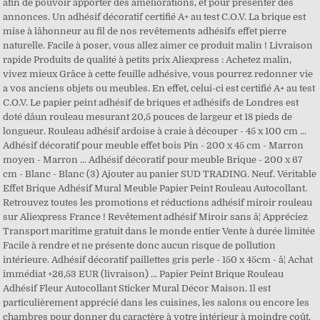
afin de pouvoir apporter des améliorations, et pour présenter des
annonces. Un adhésif décoratif certifié A+ au test C.O.V. La brique est
mise à lâhonneur au fil de nos revêtements adhésifs effet pierre
naturelle. Facile à poser, vous allez aimer ce produit malin ! Livraison
rapide Produits de qualité à petits prix Aliexpress : Achetez malin,
vivez mieux Grâce à cette feuille adhésive, vous pourrez redonner vie
a vos anciens objets ou meubles. En effet, celui-ci est certifié A+ au test
C.O.V. Le papier peint adhésif de briques et adhésifs de Londres est
doté dâun rouleau mesurant 20,5 pouces de largeur et 18 pieds de
longueur. Rouleau adhésif ardoise à craie à découper - 45 x 100 cm ...
Adhésif décoratif pour meuble effet bois Pin - 200 x 45 cm - Marron
moyen - Marron ... Adhésif décoratif pour meuble Brique - 200 x 67
cm - Blanc - Blanc (3) Ajouter au panier SUD TRADING. Neuf. Véritable
Effet Brique Adhésif Mural Meuble Papier Peint Rouleau Autocollant.
Retrouvez toutes les promotions et réductions adhésif miroir rouleau
sur Aliexpress France ! Revêtement adhésif Miroir sans â¦ Appréciez
Transport maritime gratuit dans le monde entier Vente à durée limitée
Facile à rendre et ne présente donc aucun risque de pollution
intérieure. Adhésif décoratif paillettes gris perle - 150 x 45cm - â¦ Achat
immédiat +26,53 EUR (livraison) ... Papier Peint Brique Rouleau
Adhésif Fleur Autocollant Sticker Mural Décor Maison. Il est
particulièrement apprécié dans les cuisines, les salons ou encore les
chambres pour donner du caractère à votre intérieur à moindre coût.