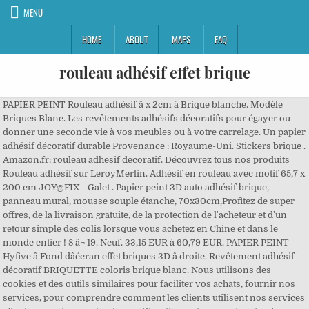
MENU
HOME
ABOUT
MAPS
FAQ
rouleau adhésif effet brique
PAPIER PEINT Rouleau adhésif â x 2cm â Brique blanche. Modèle
Briques Blanc. Les revêtements adhésifs décoratifs pour égayer ou
donner une seconde vie à vos meubles ou à votre carrelage. Un papier
adhésif décoratif durable Provenance : Royaume-Uni. Stickers brique .
Amazon.fr: rouleau adhesif decoratif. Découvrez tous nos produits
Rouleau adhésif sur LeroyMerlin. Adhésif en rouleau avec motif 65,7 x
200 cm JOY@FIX - Galet . Papier peint 3D auto adhésif brique,
panneau mural, mousse souple étanche, 70x30cm,Profitez de super
offres, de la livraison gratuite, de la protection de l'acheteur et d'un
retour simple des colis lorsque vous achetez en Chine et dans le
monde entier ! 8 â¬ 19. Neuf. 33,15 EUR à 60,79 EUR. PAPIER PEINT
Hyfive â Fond dâécran effet briques 3D â droite. Revêtement adhésif
décoratif BRIQUETTE coloris brique blanc. Nous utilisons des
cookies et des outils similaires pour faciliter vos achats, fournir nos
services, pour comprendre comment les clients utilisent nos services