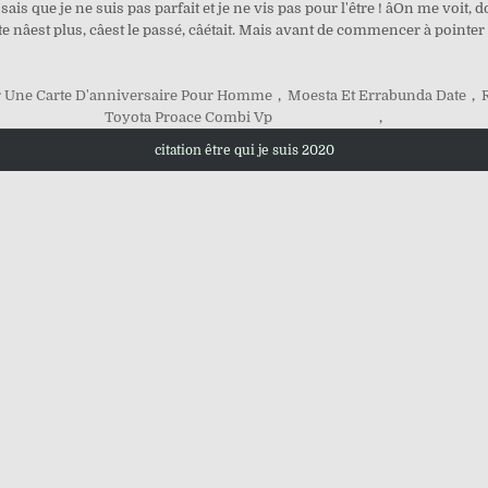
is que je ne suis pas parfait et je ne vis pas pour l'être ! âOn me voit, do
nâest plus, câest le passé, câétait. Mais avant de commencer à pointer l
r Une Carte D'anniversaire Pour Homme
,
Moesta Et Errabunda Date
,
Toyota Proace Combi Vp
,
citation être qui je suis 2020