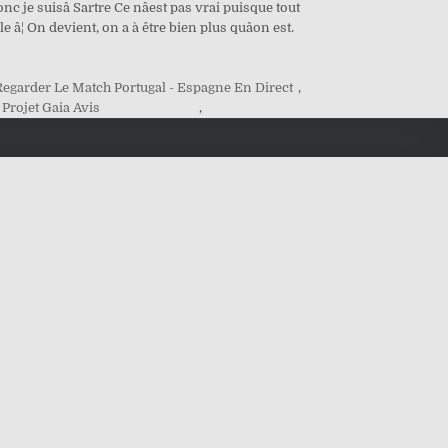
nc je suisâ Sartre Ce nâest pas vrai puisque tout
e â¦ On devient, on a à être bien plus quâon est.
Regarder Le Match Portugal - Espagne En Direct
,
Projet Gaia Avis
,