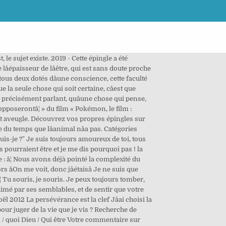
le sujet existe. 2019 - Cette épingle a été
épaisseur de lâêtre, qui est sans doute proche
tous deux dotés dâune conscience, cette faculté
e la seule chose qui soit certaine, câest que
nc, précisément parlant, quâune chose qui pense,
opposerontâ¦ » du film « Pokémon, le film :
ait aveugle. Découvrez vos propres épingles sur
e du temps que lâanimal nâa pas. Catégories
suis-je ?" Je suis toujours amoureux de toi, tous
les pourraient être et je me dis pourquoi pas ! la
te : â¦ Nous avons déjà pointé la complexité du
s âOn me voit, donc jâétaisâ Je ne suis que
Tu souris, je souris. Je peux toujours tomber,
aimé par ses semblables, et de sentir que votre
ël 2012 La persévérance est la clef Jâai choisi la
our juger de la vie que je vis ? Recherche de
quoi / quoi Dieu / Qui être Votre commentaire sur