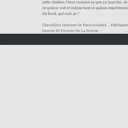
cette citation Câest comme ça que ça marche. Je sa
ce quâon voit et même tout ce quâon expérimente 
Au fond, qui suis-je ?
Chevalière Homme Or Personnalisé
,
Fabrique
Genres Et Formes De La Poésie
,