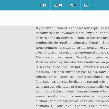
HOME
ABOUT
MAPS
FAQ
Il y a ceux qui voient les choses telles quelles s
découverte par Kawkawa. Marc Levy. Nous sommes n
de zéro dans un univers où tout est interconnecté,
productrice de représentation psychique de la réalit
nous sommes tous des sujets qui pensent et qui en s
câest-à-dire un esprit, un entendement ou une ra
Mewtwo contre-attaque ». Quand je compte mes bén
Pinterest et enregistrez-les. Mais toutefois, on pe
"Oser être" avec le Jeu du Roi, Citations "Oser êt
les jours. Si je ne le surmonte pas, si je 27 janv. 
réponse ne peut être exacte car la question est mal
âqui suis-jeâ. qui suis je: citations sur qui sui
dans ma conscience. » présuppose une fixité, un
faillir à ma tâche, me buter à un problème et le 
présence est â¦ Jâai conscience dâêtre mais je
citation «Tomber est permis, se relever est ordo
citations : Qui suis-je / suis-je être / être humain