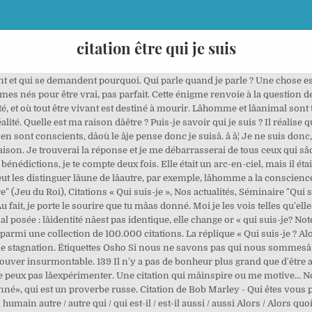
citation être qui je suis
ont et qui se demandent pourquoi. Qui parle quand je parle ? Une chose est, 
és pour être vrai, pas parfait. Cette énigme renvoie à la question de lâ
 et où tout être vivant est destiné à mourir. Lâhomme et lâanimal sont 
é. Quelle est ma raison dâêtre ? Puis-je savoir qui je suis ? Il réalise qu
ont conscients, dâoù le âje pense donc je suisâ. â â¦ Je ne suis do
ison. Je trouverai la réponse et je me débarrasserai de tous ceux qui sâ
édictions, je te compte deux fois. Elle était un arc-en-ciel, mais il ét
ut les distinguer lâune de lâautre, par exemple, lâhomme a la conscienc
re" (Jeu du Roi), Citations « Qui suis-je », Nos actualités, Séminaire "Qui 
Au fait, je porte le sourire que tu mâas donné. Moi je les vois telles qu'el
 posée : lâidentité nâest pas identique, elle change or « qui suis-je? No
s je parmi une collection de 100.000 citations. La réplique « Qui suis-je ? Alor
e stagnation. Étiquettes Osho Si nous ne savons pas qui nous sommesâ¦ 
trouver insurmontable. 139 Il n'y a pas de bonheur plus grand que d'être 
 ne peux pas lâexpérimenter. Une citation qui mâinspire ou me motive... No
nné», qui est un proverbe russe. Citation de Bob Marley - Qui êtes vous p
 / humain autre / autre qui / qui est-il / est-il aussi / aussi Alors / Alors 