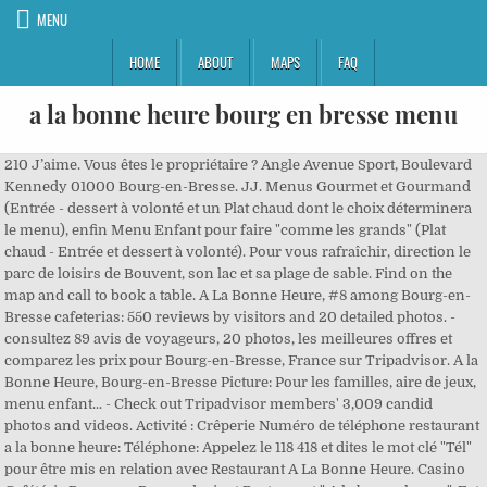
MENU
HOME
ABOUT
MAPS
FAQ
a la bonne heure bourg en bresse menu
210 J’aime. Vous êtes le propriétaire ? Angle Avenue Sport, Boulevard Kennedy 01000 Bourg-en-Bresse. JJ. Menus Gourmet et Gourmand (Entrée - dessert à volonté et un Plat chaud dont le choix déterminera le menu), enfin Menu Enfant pour faire "comme les grands" (Plat chaud - Entrée et dessert à volonté). Pour vous rafraîchir, direction le parc de loisirs de Bouvent, son lac et sa plage de sable. Find on the map and call to book a table. A La Bonne Heure, #8 among Bourg-en-Bresse cafeterias: 550 reviews by visitors and 20 detailed photos. - consultez 89 avis de voyageurs, 20 photos, les meilleures offres et comparez les prix pour Bourg-en-Bresse, France sur Tripadvisor. A la Bonne Heure, Bourg-en-Bresse Picture: Pour les familles, aire de jeux, menu enfant... - Check out Tripadvisor members' 3,009 candid photos and videos. Activité : Crêperie Numéro de téléphone restaurant a la bonne heure: Téléphone: Appelez le 118 418 et dites le mot clé "Tél" pour être mis en relation avec Restaurant A La Bonne Heure. Casino Cafétéria Bourg-en-Bresse devient Restaurant " A la bonne heure ". Eat List utilise des cookies afin d'améliorer votre expérience sur notre site internet mais également pour nous permettre de mesurer l'audience du site et enfin de vous proposer des publicités en adéquations. A la Bonne Heure, Bourg-en-Bresse : consultez 88 avis sur A la Bonne Heure, noté 3 sur 5 sur Tripadvisor et classé #101 sur 115 restaurants à Bourg-en-Bresse. Nicely cooked parfait and good gâteau are the best dishes. 208 likes. De l'accueil au restaurant ou au téléphone ? a la bonne heure CUISINE FAMILIALE A VONLONTE ! A La Bonne Heure has delicious coffee among its drinks. 210 J’aime. Casino Cafétéria Bourg-en-Bresse devient Restaurant " A la bonne heure ". - 18:30 à 21:30, Une erreur est survenue, veuillez réessayer ultèrieurement ou contacter un de nos conseillers. VOUS PAYEZ [outre les frais de livraison] jusqu’à 3€ de frais de service ? LE RESTAURATEUR PAYE lui une commission pouvant aller jusqu’à 30% du montant de l’addition ! Nom * Prénom * E-mail * Téléphone. Bourg-en-Bresse, Auvergne-Rhône-Alpes 01000 Découvrir Véritable concept novateur, L’enseigne A La Bonne Heure mise sur une cuisine gourmande et généreuse. A la Bonne Heure: Pas de coup de cœur - consultez 89 avis de voyageurs, 20 photos, les meilleures offres et comparez les prix pour Bourg-en-Bresse, France sur Tripadvisor. Avec eat-list, vous pouvez donc passer commande EN DIRECTE auprès du restaurateur (avec qui vous échangez « pour de vrai ») et lui peut continuer à vous régaler les papilles, sans rogner sur la qualité et/ou la quantité. Décrivez votre expérience comme vous l'avez vécu.Nous n'acceptons pas : Si vous avez eu une mauvaise expérience, soyez précis sur ce qui vous a déplu.Enfin, soyez juste sur votre notation, si vous avez été servi en retard, il n'est pas juste de mettre une mauvaise note partout. A la Bonne Heure: Restaurant - consultez 89 avis de voyageurs, 20 photos, les meilleures offres et comparez les prix pour Bourg-en-Bresse, France sur Tripadvisor. - 18:30 à 21:00, 11:30 à 14:30 Sur votre commande de 30€, il en versera donc 9€ à Uber Eats. Restaurant " A la bonne heure ", Bourg-en-Bresse. You will certainly like the exotic ambiance. Ca n'était pas la note que vous attendiez ?Vous pouvez l'augmenter ou la diminuer d'une demi étoile ! Partagez votre expérience auprès de la communauté Eat-List! A la Bonne Heure: Très satisfaisant - consultez 88 avis de voyageurs, 20 photos, les meilleures offres et comparez les prix pour Bourg-en-Bresse, France sur Tripadvisor. 210 likes. But this place is not highly estimated by Google users who assigned it a below average rating. Casino Cafétéria Bourg-en-Bresse devient Restaurant " A la bonne heure ". A la Bonne Heure, Bourg-en-Bresse Picture: Pour les familles, aire de jeux, menu enfant... - Check out Tripadvisor members' 3,014 candid photos and videos of A la Bonne Heure Very delicious very reasonable price very delicious sweets, Simple rapide cafeteria propre mais sans surprises, http://restaurants.casino-restauration.fr/casino_restauration/rhone-alpes/ain/bourg-en-bresse/DM200-ALBH/bourg-en-bresse. A la Bonne Heure, Bourg-en-Bresse: See 89 unbiased reviews of A la Bonne Heure, rated 3 of 5 on Tripadvisor and ranked #99 of 112 restaurants in Bourg-en-Bresse. - consultez 89 avis de voyageurs, 20 photos, les meilleures offres et comparez les prix pour Bourg-en-Bresse, France sur Tripadvisor. Accueil A la bonne heure. Jour de match de rugby. Yelp is a fun and easy way to find, recommend and talk about what’s great and not so great in Bourg En Bresse and beyond. Du fait de leur business model, ces intermédiaires participent à fragiliser les marges des restaurateurs (déjà réputées faibles) qui pour certains, n’ont pas d’autres choix que de rogner sur la qualité et/ou la quantité pour survivre. Pourquoi ce numéro? Saviez-vous par exemple que lorsque vous passez commande via Uber Eats. Date d'arrivée. Elle rassemble et fédère différents acteurs issus du secteur des télécommunications, de la sécurité électronique ou encore de la relation client. Restaurant " A la bonne heure ", Bourg-en-Bresse. Code postal. Casino Cafétéria Bourg-en-Bresse devient Restaurant " A la bonne heure ". À la Bonne Heure 01 (Ain) - Bourg-en-Bresse Description A la Bonne Heure est une chaîne de restaurants français proposant divers menus. *Service de mise en relation direct avec A la bonne heure - Lorsque vous utilisez le service de mise en relation eat-list, vous payez 2,99€ / appel + le coût de l’appel ; de son côté, le restaurateur NE PAYE RIEN. Je souhaite en savoir plus sur ce numéro de mise en relation payant. En ville, visitez l'étonnante apothicairerie de l'hôtel-Dieu, la majestueuse cathédrale et l'église de Brou. Horaires d'ouverture, coordonnées, téléphone et informations de A La Bonne Heure situé à Bourg En Bresse à l'adresse Angle Avenue Sport, Boulevard Kennedy Ce menu a été enregistré il y a plus d’1 an, il est possible que certaines informations ne soient plus à jour, veuillez contacter le restaurant pour vous en assurer. : 7.99€, les injures, le racisme ou autres diffamations, les accusations que nous ne pouvons pas vérifier (intoxication alimentaires par exemple). People say that the service is nice here. Pour la protection et la sécurité des utilisateurs finaux, ces « Services à Valeur Ajoutée » (SVA) sont encadrés par une association de loi 1901, l’association SVA+. A la Bonne Heure: Au top - consultez 89 avis de voyageurs, 20 photos, les meilleures offres et comparez les prix pour Bourg-en-Bresse, France sur Tripadvisor. Pourquoi ce numéro? Qu'avez vous pensé du rapport qualité / prix ? 11:30 à 14:30 €, Tarif menu à volonté Désolé, vous ne pouvez déposer un avis que tous les 18 mois pour un même restaurant. Restaurant A La Bonne Heure à Bourg-en-Bresse. Restaurant A La Bonne Heure à Bourg en Bresse Restaurants : adresse, photos, retrouvez les coordonnées et informations sur le professionnel Adresse. A la Bonne Heure, Bourg-en-Bresse: Δείτε 89 αντικειμενικές κριτικές για A la Bonne Heure, με βαθμολογία 3 στα 5 στο Tripadvisor και ταξινόμηση #97 από 111 εστιατόρια σε Bourg-en-Bresse. Chez eat-list, nous voulons offrir un modèle plus juste pour tous, pour que les restaurants continuent à vous servir sans rogner sur votre plaisir ! Restaurant " A la bonne heure ", Bourg-en-Bresse, France. 210 J’aime. Pays. Prenez la main sur votre page ! A la Bonne Heure, Bourg-en-Bresse: See 89 unbiased reviews of A la Bonne Heure, rated 3 of 5 on Tripadvisor and ranked #98 of 111 restaurants in Bourg-en-Bresse. Mais Bourg-en-Bresse a bien d'autres visages. Angle Avenue des Sports Boulevard J.F. A la bonne heure situé à Bourg en Bresse (01) est un établissement de type Restaurant Français, consultez leur carte-menu (1 pages), les horaires d'ouverture, 3 photos à voir Casino Cafétéria Bourg-en-Bresse devient Restaurant " A la bonne heure ". A la Bonne Heure, Bourg-en-Bresse : consultez 89 avis sur A la Bonne Heure, noté 3 sur 5 sur Tripadvisor et classé #99 sur 111 restaurants à Bourg-en-Bresse. Ils proposent aussi des menus enfants et des menus spéciaux midi. Les sites qui les utilisent proposent donc un service de mise en relation directe avec le destinataire susceptible de répondre à vos attentes, donc dans le cas d’eat-list, avec le restaurateur de votre choix. 118 418 Dites "Tél" Les numéros qui commencent par « 08 » permettent d’accéder à des « Services à Valeur Ajoutée » (on parle aussi de SVA+). Bourg-en-Bresse, Auvergne-Rhône-Alpes, France, Avenue des Sports, Boulevard John Kennedy, Bourg-en-Bresse, Auvergne-Rhône-Alpes, France, #77 of 428 places to eat in Bourg-en-Bresse, #86 of 428 places to eat in Bourg-en-Bresse, Le Déjeuner sur l'Herbe - Restaurant Salon de thé Bio, #219 of 428 places to eat in Bourg-en-Bresse, #262 of 428 places to eat in Bourg-en-Bresse, Avenue des Sports, Boulevard John Kennedy, Bourg-en-Bresse, Avenue des Sports, Boulevard John Kennedy. Casino Cafétéria Bourg-en-Bresse devient Restaurant " A la bonne heure ". Restaurant " A la bonne heure ", Bourg-en-Bresse, France. Restaurant " A la bonne heure ", Bourg-en-Bresse. At this restaurant, visitors may have tasty steaks. A la bonne heure Bourg en Bresse, Bourg-en-Bresse, Avenue Sport, Boulevard Kennedy, heures d'ouverture, A LA BONNE HEURE, c’est le plaisir de découvrir un restaurant comme une grande maison de famille, ouverte à tous et remplie de tous les parfums d’une A la Bonne Heure, Bourg-en-Bresse: See 88 unbiased reviews of A la Bonne Heure, rated 3 of 5 on Tripadvisor and ranked #97 of 111 restaurants in Bourg-en-Bresse. French cuisine is to clients' taste here