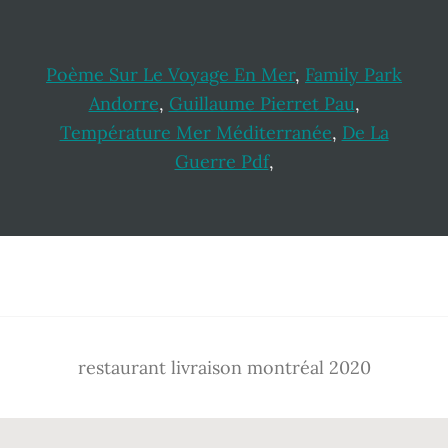
Poème Sur Le Voyage En Mer
,
Family Park
Andorre
,
Guillaume Pierret Pau
,
Température Mer Méditerranée
,
De La
Guerre Pdf
,
Footer
restaurant livraison montréal 2020