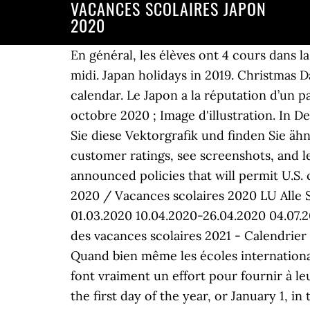
VACANCES SCOLAIRES JAPON
2020
En général, les élèves ont 4 cours dans la matinée, puis une pause déjeuner de 30 à 45 minutes, puis de nouveau 2 ou 3 cours l’après midi. Japan holidays in 2019. Christmas Day is one of the biggest Christian celebrations and falls on December 25 in the Gregorian calendar. Le Japon a la réputation d’un pays ou ses habitants travaillent énormément mais qu’en est il pour ses écoliers ? Créé le 25 octobre 2020 ; Image d'illustration. In December 2020, Jupiter and Saturn will meet in the sky in a rare Great Conjunction. – kaufen Sie diese Vektorgrafik und finden Sie ähnliche Vektorgrafiken auf Adobe Stock Yule December 21, 2020. ‎Read reviews, compare customer ratings, see screenshots, and learn more about Jours fériés, fêtes, vacances. On August 28, the Government of Japan announced policies that will permit U.S. citizens with resident or student status in Japan to enter/re-enter the country. Schulferien 2020 / Vacances scolaires 2020 LU Alle Schulen Variiert je nach Gemeinde, Angabe für Stadt und Agglomeration 15.02.2020-01.03.2020 10.04.2020-26.04.2020 04.07.2020-16.08.2020 26.09.2020-11.10.2020 19.12.2020-03.01.2021 Le calendrier des dates officielles des vacances scolaires 2021 - Calendrier officiel 2020-2021 en France des zones A, B, C, de la Corse et des départements d'outre-mer Quand bien même les écoles internationales au Japon suivent de différents programmes d'études que les écoles japonaises, la plupart font vraiment un effort pour fournir à leurs étudiants des cours de langue et culture japonaise. Schuljahr 2020/2021. New Year’s Day is the first day of the year, or January 1, in the Gregorian calendar. Retrouvez la date des jours fériés au japon pour 2020, 2021 et 2022. (calculé sur 19 références) Book all-inclusive resorts Find flight & hotel packages Travel to the Caribbean, Europe, Canada, the United States & more! A certaines écoles, certains cours non-scolaires (tels que l'éducation physique ou l'art) peuvent même être enseignés en Japonais. On sait qu'au Japon la rentrée des classes se fait en Avril, du coup ma question est: quelles sont les dates des vacances scolaires au Japon??. 2 mars 2020 2 mars 2020 par redacteur-soleil-levant-75, publié dans ACTUALITES, JAPON D'AUJOURD'HUI, Non classé, TRADITIONS L’année scolaire au Japon commence au mois d’avril. Please check at least one of the boxes. Vacances scolaires 2020-2021. Fêtes et Vacances Scolaires . We diligently research and continuously update our holiday dates and information. ‎Insert the French holidays and school holidays into your iPhone calendar with one tap. Recevez toutes les dates des vacances scolaires en avance, abonnez vous à notre newsletter : En naviguant sur ce site vous acceptez que nous utilisions des cookies pour mesurer notre audience, vous proposer des fonctionnalités sociales, des contenus et publicités éventuellement personnalisés. Programme année. Politique Éducation 10.09.2020 ... un lycéen de troisième année lance une pétition en ligne pour demander le report du début de l’année scolaire au Japon d’avril à septembre. Vacances scolaires japon 2020 2020. 