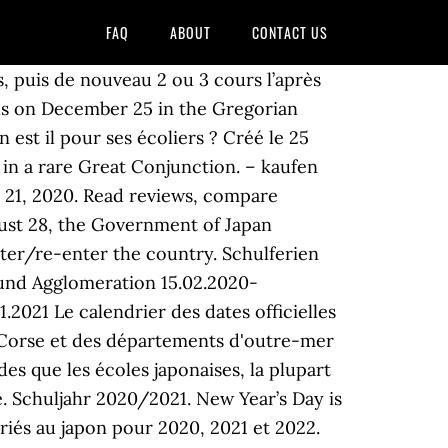
FAQ
ABOUT
CONTACT US
des vacances scolaires au Japon en avril 2020. En effet, les vacances entre deux années ne dépasse jamais plus de 30 jours. Le Calendrier Scolaire Officiel 2020-2021 Dates des Vacances Scolaires pour chaque Zone (A, B & C) : Toussaint, Noël, Février, Printemps & Été. Lycée français international de Kyoto Calendrier SCOLAIRE 2020- 2021 ADOPTE par le CE du LFI Tokyo du 4 FEVRIER 2020. Listed below are the major holidays in Japan. Concours d’entrée en 1ère année de Brevet de Technicien en Industrie (BTI) Centres CFPT / Senegal – Japon et lycée Technique Industriel Delafosse (Niveau BFEM / Sous réserve de l’obtention du BFEM) Ouverture des registres : Lundi 20 Janvier 2020; Clôture des registres : Vendredi 6 Mars 2020; Date du concours : Samedi 18 Avril 2020 Le système scolaire japonais est divisé en 6 années d'école primaire et 3-6 ans d'école secondaire. Vacances scolaires 2020 / 2021 Le départ en vacances a lieu après la classe, la reprise des cours le matin des jours indiqués. Vacances, jours fériés, jours non ouvrables et phase de lune pour l'année 2018 pour Japon et tous les autres pays et les régions. Lycée français international de Kyoto 京都国際フランス学園 411 Motoshinmeicho Tominokojidōri Gojo agaru Shimogyō-ku Kyoto 〒600-8065 Elle se divise en trois trimestres, avril à juillet, septembre à décembre, janvier à mars. Rentrée scolaire :Début avril 2014 2. Das Schuljahr beginnt am Dienstag, den 15. November 2020; die Weihnachtsferien beginnen am Samstag, den 19. > Calendrier scolaire. Vacances d’hiver :du 22 décembre a début janvier 4. Free Comic Book Day May 01, 2021. Please check with event organizers for details. Le Japon est classé 159 ème parmi les pays les moins cher au monde pour voyager (sur 215 pays présents dans la base de données). Retrouver sur cette page l’ensemble des dates de vacances scolaires pour le Japon. No holidays shown? LES ÉCOLES PRIVÉES MAROCAINES 2020-2021 Postuler. Des vacances de noël 2019. Pour en savoir plus sur le Japon, je vous conseille cet article. Juli 2021: die Allerheiligenferien beginnen am Samstag, den 31. Dates mars 2021 - février 2022. Ferien Deutschland 2020. 10 things you may not know about the December Solstice, the shortest day of the year in the Northern Hemisphere. Notre calendrier scolaire officiel 2019-2020 vous permet d’en savoir plus sur les dates de la rentrée scolaire 2019. You can expect to be given vacation time on these days. September 2020, und endet am Donnerstag, den 15. Autre point à soulever, les écoliers continuent d’aller à l’école même pendant les vacances scolaires, ils pratiquent à cette période du sport ou des activités culturelles. Calendrier de Vacances. Mardi 1 septembre 2020: Toussaint Fin des enseignements Reprise des enseignements: Vendredi 23 octobre 2020 (fin de journée) Lundi 2 novembre 2020 au matin: Buß- und Bettag: Mercredi 18 novembre 2020: Noël Fin des e