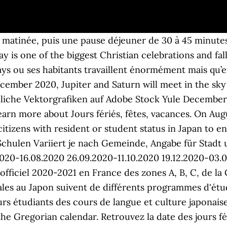
Retrouvez les dates de vacances scolaires pour le Japon pour les périodes suivantes : 1. Alle Ferientermine für Deutschland 2020 sorgfältig recherchiert und tabellarisch dargestellt. Accueil / Article Année scolaire 2020-2021: Découvrez le calendrier complet des semestres et des vacances Vacances, jours fériés, jours non ouvrables et phase de lune pour l'année 2019 pour japon et tous les autres pays et les régions. Sur le même continent découvrez les dates de vacances pour les pays suivants : Tous les jours, un conseil pour profiter de vos vacances sur la page Facebook de vacance-scolaire.fr, Sur le site de vacance-scolaire.fr, retrouvez directement toutes les informations que vous souhaitez au sujet des vacances de votre enfant. Younes Taleb. Des vacances d’hiver 2020 (Vacances de février2020). Date des vacances scolaires au Kazakhstan, 13 janvier : Jour des adultes(jour férié), 11 février : Fondation de l’état (jour férié), 3 mai : Jour de la constitution (jour férié), 21 juillet : Jour de la mer (jour non férié), 14 septembre : Danjiri Matsuri (jour férié), 15 septembre : Jour des personnes âgées (jour férié), 23 septembre : Équinoxe d’automne (jour férié), 23 décembre : Jour de l’empereur (jour non férié). Download Jours fériés, fêtes, vacances and enjoy it on your iPhone, iPad, and iPod touch. See the most up-to-date information. Dezember 2020, und enden am Sonntag, den 3. Popular upcoming holidays you may be interested in. High School Programs. Calendrier officiel de l'académie Nantes pour l'année scolaire 2020-2021. 15/08/2020 Une conséquence de la crise sanitaire liée à la pandémie de covid-19 dans le monde et au Japon en particulier est la fermeture des écoles du primaire et du secondaire . Vacances de printemps :fin mars (2-3 semaines) Il est intéressant de noter que la rentrée scolaire est décalée et qu’elle s’effectue pendant le mois d’avril. Consultez le calendrier scolaire 2020 - 2021. Vacances scolaires en LUXEMBOURG Année scolaire 2020-2021 L’année scolaire commence le mardi 15 septembre 2020 et finit le jeudi 15 juillet 2021. Oktober 2020, und enden am Sonntag, den 8. Retrouvez les dates de vacances scolaires pour le Japon pour les périodes suivantes : Il est intéressant de noter que la rentrée scolaire est décalée et qu’elle s’effectue pendant le mois d’avril. If you find a mistake, please let us know. Voici le calendrier des vacances scolaires au Maroc 2020-2021. Calendrier scolaire 2020-2021. Jours fériés et vacances scolaires: japon - Nippon - 201 . Winterzeit / Zeitumstellung 2020; Wetter Ampuriabrava / Météo Empuriabrava; Holiday rentals Empuriabrava; Holiday activities in Empuriabrava; Our pools ; Rental conditions; Contact us; Location saisonnière / villas de vacances; Empuriabrava et la Costa Brava; Activités à Empuriabrava & alentours; Contactez-nous; Holiday rentals in Empuriabrava. Upcoming holidays in. Disponibilité Spots Available. Le système d'école primaire est conçu pour fournir à de jeunes étudiants une fondation de connaissance afin de les préparer à la suite de leur scolarité. Apply to this program offering. Vacances, jours fériés, jours non ouvrables et phase de lune pour l'année 2020 pour japon et tous les autres pays et les régions. Japan holidays in 2021. Japon : heures locales et décalages horaires dans les plus grandes villes du pays. Overview of holidays and many observances in Japan during the year 2020 Je sais que la rentrée scolaire a lieu en avril au Japon. Enjoy the videos and music you love, upload original content, and share it all with friends, family, and the world on YouTube. Bonjour à tous les Kanpai chan!. Schulferien Deutschland 2020. Population de la ville de Nantes : 284 970 habitants Code postal de la ville de Nantes : 44000, 44100, 44200, 44300 - Le départ en vacances a lieu après le dernier cours des jours indiqués, les élèves qui n'ont pas cours le samedi sont en vacances le vendredi soir. Jahreskalender 2020 mit den Feiertagen Luxemburg und Kalenderwochen. Privacy & Terms. Dates 