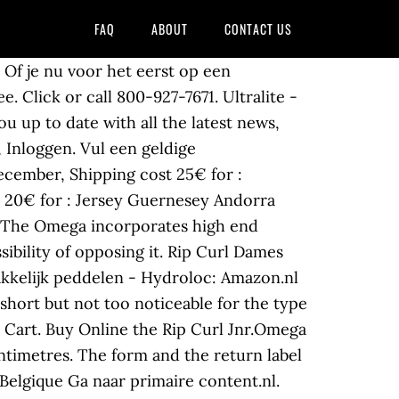
FAQ
ABOUT
CONTACT US
 content.ae. Find helpful customer reviews and review ratings for Rip Curl Omega Back Zip 3/2 FL Wetsuit at Amazon.com. Uiterlijk 21 december in huis Levertijd We doen er alles aan om dit artikel op tijd te bezorgen. Rip Curl Dames wetsuit Omega 3/2 WMNS Back Zip Neon Pink 6. Rip Curls high-end producten helpen je om je grenzen te verleggen. Met de Omega, profiteert u van de ervaring van Rip Curl past surfen tegen een zeer concurrerende prijs. $138.47 - $209.95. Koop nu RIPCURL Omega 3/2 GBS Kids 2019 bij Kater Funsport. 1.5mm Short Sleeve Top 1.5mm Long Sleeve Top 1.5mm Shorty Back Zip 3/2 Full Wetsuit Back Zip 4/3 Full Wetsuit Back Zip. The Omega 3/2 Back Zip Steamer is for the surfer who is looking for a quality wetsuit from a reputable brand, without breaking the bank. Lemorecn Mens Wetsuits Jumpsuit Neoprene 3/2mm and 5/4mm Full Body Diving Suit for Men Basic with all the necessary features is the Rip Curl Omega 3/2 Back Zip Wetsuit. As low as £129.95. De Omega Junior 3/2mm Wetsuit Steamer met rits op de achterkant beschikt over hoogwaardige kenmerken voor een kwaliteitswetsuit tegen een voordelige prijs. Free shipping BOTH ways on rip curl omega 3 2 full suit from our vast selection of styles. Koop Rip Curl Omega 3/2 Gb Back Zip bij Blue Tomato. Rip Curl Omega 3/2 Back Zip Fullsuit Wetsuit: Amazon.ae. Blijf op de hoogte van exclusieve aanbiedingen en het laatste Blue Tomato-nieuws. The Rip Curl Omega Glued and Blindstitched Back Zip summer fullsuit. I am mainly riding in the North Sea in NL and this suit was real nice for a cheap summer suit that I can use when a friend comes to visit and wants to surf. Use of the RIP CURL trademarks by Rip Curl, Ltd. under license from Rip Curl international Pty, Ltd. We use Cookies - by using this site or closing this message you’re agreeing to our Cookies policy. Products will be delivered within a maximum of 10 working days of the Order confirmation sent by the Seller to the Customer. De winkel met meer dan 30 jaar ervaring. Rip curl Omega Back Zip 3/2 GB Steamer. Rip Curl noemt zichzelf "The Ultimate Surfing Company" en daar zijn we het helemaal mee eens. MODELS. (Français), Svizzera Long John Rip Curl 3/2 milímetros e agora 100% selado!!. RCE uses cookies to improve the site and the service offered to its users. Rip Curl Surflite Hooded Front Zip Sun Shirt 2019. U moet een account aanmaken of inloggen om een beoordeling te schrijven,