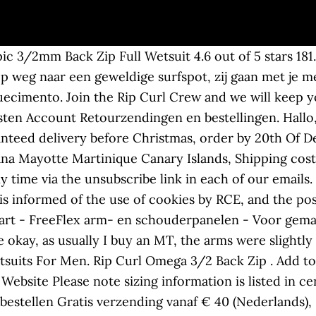
ne with Ultralite and FreeFlex and a back zip entry a simple and affordable solution to your wetsuit needs. If you wish to opt out of these programs, you can do so at any time by updating your preferences in your Google Account and Facebook settings. (Italiano), Italia $169.95 - $290.31. Rip Curl Omega 3/2 Back Zip Steamer Wetsuit Heren, orange I Gunstig online bestellen bij CAMPZ - de grootste outdoor winkel van Nederland - Ruim assortiment 30 dagen gratis … It’s simple and free, you have no document to print. Rip Curl. Door je aan te melden, ga je akkoord met het privacybeleid van Blue Tomato. All Hello, Sign in. Stretch inserts in zones die veel bewegen. In case he does not object, the user allows the use of cookies by RCE on his computer. (Deutsch), Suisse Rip Curl Womens Omega 4/3 Back Zip Wetsuit . We use E5 neoprene in the arms and E3 neoprene in the body and a back mesh skin panel.The suit is glued and blindstitched with taping in critical stress points to increase durability. Dames Steamer gemaakt van hoogstaand neoprene en een betaalbare prijs. Schweiz As low as £49.99. with Info The Omega Junior 3/2mm Back ... With Rip Curl's FREE 30 day return policy, there are no special catches or exceptions. Meld je voor onze nieuwsbrief aan en krijg een voucher ter waarde van, Maattabel voor Rip Curl - Heren Full Wetsuits, Jouw beoordeling is waardevol – geef sterren, Buyer's Guides: snowboards, schoenen, bindingen, Hydro-Loc kraag minimaliseert het binnendringen van water en voorkomt "vleermuis vleugels", Mesh huid panelen absorberen warmte en verminderen wind chill. Rip Curl Omega 3/2mm GBS Back Zip Wetsuit Blauw - Lichtgewicht: Amazon.nl. Hi, I'm Jay and I an intermediate surfer, usually surfing on long boards but just recently getting acquainted with a 6'4 Softech Bomber. van Jay, Blue Tomato Shop Amsterdam, RCE also uses Google and Facebook advertising programs that use cookies to improve your online experience. Out of stock. You will find all the required information such as the type of data collected, the purposes and the legal basis of the processing, the retention period or any categories of recipients of the data if they exist in the attached Privacy Policy. Der Omega Back Zip 3/2 ist der Einsteiger Damen Neoprenanzug von Rip Curl. As low as $139.95 USD. Rip Curl Men’s Wetsuit Size Chart. Het is een wetsuit van hoge kwaliteit met high-end eigenschappen speciaal ontworpen voor surfers. Dames Steamer gemaakt van hoogstaand neoprene en een betaalbare prijs… Meer. Sale Regular price $149.50 Quantity. Rip Curl Omega 3/2 Gb Back Zip black vandaag in huis, vanaf € 149,95. Ontdek Rip curl Omega 3/2 FL Back Zip op voorraad en voor de beste prijs. Metric / Imperial 167,5cm to 193cm / 54.5kg to 113.5kg 5’6″ to 6’4″ / 120lbs to 250lbs As low as £19.94. RIP CURL OMEGA 3/2 BZ STEAMER FULLSUIT WSM8LM The Omega 3/2 Back Zip Steamer is for the surfer who is looking for a quality wetsuit from a reputable brand, without breaking the bank. 7-sep-2020. It's not easy finding a high-quality, introductory women's specific wetsuit at an affordable price so that's why we recommend the Rip Curl Women's Omega 3/2 Back Zip Wetsuit. As low as £29.94. To exercise these rights, you must send a letter to RIP CURL EUROPE Data Protection 407 avenue de la Tuilerie 40150 HOSSEGOR - France or an email at [email protected], along with a copy of your ID. or 4 payments of . Jouw feedback is belangrijk. Koop Rip Curl Omega FL 3/2 bij Blue Tomato. Veilig en eenvoudig bestellen Gratis verzending vanaf € 40 Boardshop review the Rip Curl Omega wetsuit for Summer 2015! Sport en outdoor. Rip Curl Groms S/S UV Spring Suit 2019 - Turquoise. You have a right of withdrawal of 60 working days from receipt of the products to return them without having to justify or pay a penalty. The Omega is designed using advanced E4 neoprene, and features advanced technology such as mesh skin panels and triple glued, double stit De Omega 3/2 Gb Backzip Steamer is geen uitzondering. Je kunt je op ieder gewenst moment weer afmelden. This suit was designed to be affordable while still focusing on the right amount of stretch and warmth in all the right places. Skip to main