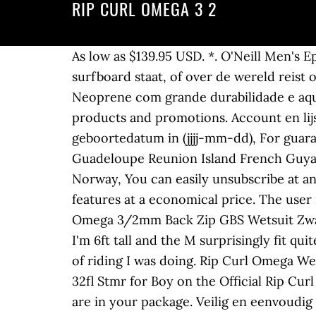
RIP CURL OMEGA 3 2
As low as $139.95 USD. *. O'Neill Men's Epic 3/2mm Back Zip Full Wetsuit 4.6 out of 5 stars 181. Of je nu voor het eerst op een surfboard staat, of over de wereld reist op weg naar een geweldige surfspot, zij gaan met je mee. Click or call 800-927-7671. Ultralite - Neoprene com grande durabilidade e aquecimento. Join the Rip Curl Crew and we will keep you up to date with all the latest news, products and promotions. Account en lijsten Account Retourzendingen en bestellingen. Hallo, Inloggen. Vul een geldige geboortedatum in (jjjj-mm-dd), For guaranteed delivery before Christmas, order by 20th Of December, Shipping cost 25€ for : Guadeloupe Reunion Island French Guyana Mayotte Martinique Canary Islands, Shipping cost 20€ for : Jersey Guernesey Andorra Norway, You can easily unsubscribe at any time via the unsubscribe link in each of our emails. The Omega incorporates high end features at a economical price. The user is informed of the use of cookies by RCE, and the possibility of opposing it. Rip Curl Dames Omega 3/2mm Back Zip GBS Wetsuit Zwart - FreeFlex arm- en schouderpanelen - Voor gemakkelijk peddelen - Hydroloc: Amazon.nl I'm 6ft tall and the M surprisingly fit quite okay, as usually I buy an MT, the arms were slightly short but not too noticeable for the type of riding I was doing. Rip Curl Omega Wetsuits For Men. Rip Curl Omega 3/2 Back Zip . Add to Cart. Buy Online the Rip Curl Jnr.Omega 32fl Stmr for Boy on the Official Rip Curl Website Please note sizing information is listed in centimetres. The form and the return label are in your package. Veilig en eenvoudig bestellen Gratis verzending vanaf € 40 (Nederlands), Belgique Ga naar primaire content.nl. Our range of innovative Rip Curl wetsuits cover you for every season. De gebieden die het meest gevraagd dragen de neopreen Freeflex, om te komen tot een goed comfort en elasticiteit. Junior Omega 3/2 Wetsuit. De neopreen Rip Curl Omega 3/2mm is een pak voor surfers die op zoek zijn naar kwaliteit tegen een betaalbare prijs.Met de Omega, profiteert u van de ervaring van Rip Curl past surfen tegen een zeer concurrerende prijs. Hydroloc Collar - Ajuste da largura do pescoço para melhor conforto impedindo a … It is understood that the delivery times may vary, without exceeding the maximum indicated above, according to the delivery method selected by the Customer. (Deutsch), België De wetsuit Rip Curl Omega 3/2mm Junior is een pak voor surfers die op zoek zijn naar kwaliteit tegen een betaalbare prijs. I am a Surfer with over 3 years of experience, mainly riding Longboard. The Omega is designed using advanced E4 neoprene, and features advanced technology such as mesh skin panels and triple glued, double stitched seams. Rip Curl Omega 3/2mm GBS Wetsuit 2020 - Black / Navy. Bezoek xtremeinn, uw online winkel voor uw extreme sporten uitrusting en geniet van alle aanbiedingen zonder uw huis te verlaten. Rip Curl Corpo Mens S/S UV Tee 2020 - Navy. I am 183 tall and I bought this product in size M . A quality wetsuit at an economical price The omega is the foundation of Rip Curl's innovative Wetsuit range. Qualidade, durabilidade e preço acessível e em uma nova geração de Neoprene 100% flexível. Boasting some of the best neopre