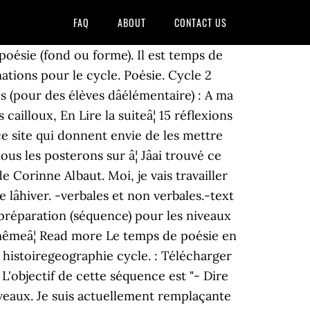
FAQ
ABOUT
CONTACT US
poésie (fond ou forme). Il est temps de
mations pour le cycle. Poésie. Cycle 2
(pour des élèves dâélémentaire) : A ma
ailloux, En Lire la suiteâ¦ 15 réflexions
ur ce site qui donnent envie de les mettre
us les posterons sur â¦ Jâai trouvé ce
orinne Albaut. Moi, je vais travailler
lâhiver. -verbales et non verbales.-text
e préparation (séquence) pour les niveaux
a mêmeâ¦ Read more Le temps de poésie en
. histoiregeographie cycle. : Télécharger
 L'objectif de cette séquence est "- Dire
veaux. Je suis actuellement remplaçante