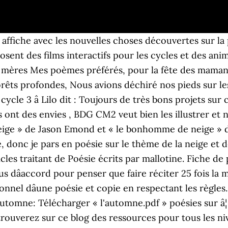
 affiche avec les nouvelles choses découvertes sur la 
osent des films interactifs pour les cycles et des ani
s mères Mes poèmes préférés, pour la fête des mamans 
êts profondes, Nous avions déchiré nos pieds sur les c
 â cycle 3 â Lilo dit : Toujours de très bons projets s
s ont des envies , BDG CM2 veut bien les illustrer et no
ge » de Jason Emond et « le bonhomme de neige » de C
 donc je pars en poésie sur le thème de la neige et de 
icles traitant de Poésie écrits par mallotine. Fiche d
s dâaccord pour penser que faire réciter 25 fois l
sonnel dâune poésie et copie en respectant les règles
'automne: Télécharger « l'automne.pdf » poésies sur â¦
rouverez sur ce blog des ressources pour tous les ni