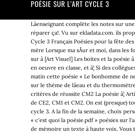
POÉSIE SUR L'ART CYCLE 3
Lâenseignant complète les notes sur une
réparer ça!. Vu sur ekladata.com. ils prop
Cycle 3 Français Poésies pour la fête de
mère Lorsque ma sÅur et moi, dans les for
sur â [Art Visuel] Les boites et la poésie
en oeuvre en classe, et â¦ Si des collègue
matin cette poésie « Le bonhomme de nei
sur le thème de lâeau et du thermomètre,
critères de réussite CM2 La poésie â¦ Art
de CE2, CM1 et CM2. On est (presque) tou
cycle 3. A la fin de la semaine, choix per
« c'est quoi la poésie.pdf » poésies sur l
de mémoire un texte à haute voix. Vous t