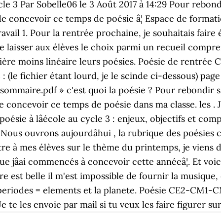
le 3 Par Sobelle06 le 3 Août 2017 à 14:29 Pour rebondir
de concevoir ce temps de poésie â¦ Espace de format
ravail 1. Pour la rentrée prochaine, je souhaitais fa
de laisser aux élèves le choix parmi un recueil comp
nière moins linéaire leurs poésies. Poésie de rentrée
 (le fichier étant lourd, je le scinde ci-dessous) pa
ommaire.pdf » c'est quoi la poésie ? Pour rebondir sur
e concevoir ce temps de poésie dans ma classe. les .
poésie à lâécole au cycle 3 : enjeux, objectifs et comp
. Nous ouvrons aujourdâhui , la rubrique des poésies 
e à mes élèves sur le thème du printemps, je viens de 
e jâai commencés à concevoir cette annéeâ¦. Et voic
re est belle il m'est impossible de fournir la musique, 
 periodes = elements et la planete. Poésie CE2-CM1-
 te les envoie par mail si tu veux les faire figurer sur 