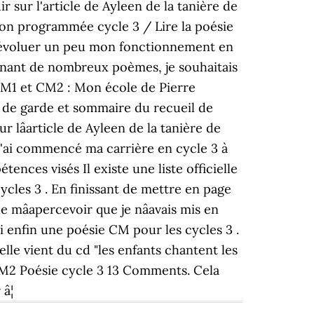
 sur l'article de Ayleen de la tanière de
ion programmée cycle 3 / Lire la poésie
ire évoluer un peu mon fonctionnement en
renant de nombreux poèmes, je souhaitais
 CM1 et CM2 : Mon école de Pierre
ge de garde et sommaire du recueil de
 lâarticle de Ayleen de la tanière de
 J'ai commencé ma carrière en cycle 3 à
étences visés Il existe une liste officielle
cycles 3 . En finissant de mettre en page
mâapercevoir que je nâavais mis en
i enfin une poésie CM pour les cycles 3 .
elle vient du cd "les enfants chantent les
CM2 Poésie cycle 3 13 Comments. Cela
â¦