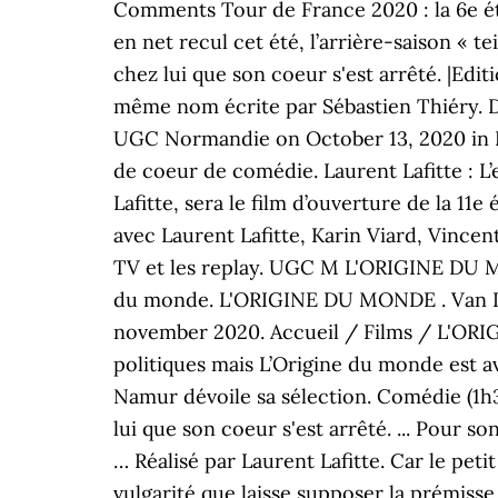
Comments Tour de France 2020 : la 6e ét
en net recul cet été, l’arrière-saison «
chez lui que son coeur s'est arrêté. |Edi
même nom écrite par Sébastien Thiéry. D
UGC Normandie on October 13, 2020 in Par
de coeur de comédie. Laurent Lafitte : L
Lafitte, sera le film d’ouverture de la 11
avec Laurent Lafitte, Karin Viard, Vincent
TV et les replay. UGC M L'ORIGINE DU MON
du monde. L'ORIGINE DU MONDE . Van Laur
november 2020. Accueil / Films / L'ORIGI
politiques mais L’Origine du monde est a
Namur dévoile sa sélection. Comédie (1h38
lui que son coeur s'est arrêté. ... Pour s
… Réalisé par Laurent Lafitte. Car le pet
vulgarité que laisse supposer la prémisse