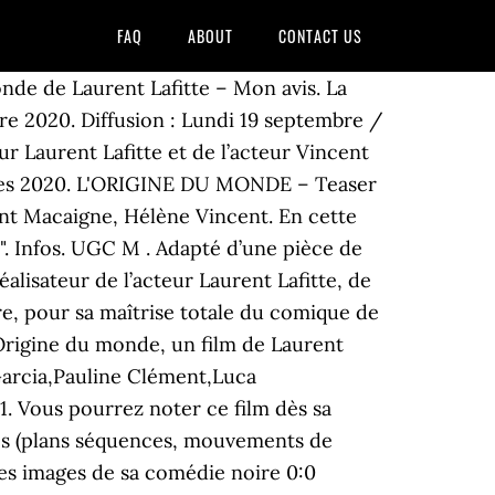
FAQ
ABOUT
CONTACT US
onde de Laurent Lafitte – Mon avis. La
re 2020. Diffusion : Lundi 19 septembre /
 Laurent Lafitte et de l’acteur Vincent
Cannes 2020. L'ORIGINE DU MONDE – Teaser
cent Macaigne, Hélène Vincent. En cette
e". Infos. UGC M . Adapté d’une pièce de
alisateur de l’acteur Laurent Lafitte, de
e, pour sa maîtrise totale du comique de
'Origine du monde, un film de Laurent
 Garcia,Pauline Clément,Luca
1. Vous pourrez noter ce film dès sa
ées (plans séquences, mouvements de
res images de sa comédie noire 0:0