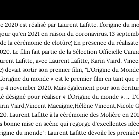
 2020 est réalisé par Laurent Lafitte. L’origine du m
our qu'en 2021 en raison du coronavirus. 13 septemb
 la cérémonie de clotûre) En présence du réalisateur
2020. Le film fait partie de la Sélection Officielle 
urent Lafitte, avec Laurent Lafitte, Karin Viard, Vin
e) devait sortir son premier film, "L'Origine du Mond
origine du monde » est le premier film en tant que ré
op 4 november 2020. Mais également pour son écritur
été désigné pour réaliser « L’Origine du monde ». … L
e,Karin Viard,Vincent Macaigne,Hélène Vincent,Nicole
20. Laurent Lafitte à la cérémonie des Molière en 201
rès bonne mise en scène qui regorge d'excellentes id
Origine du monde": Laurent Lafitte dévoile les premiè