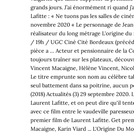
grands jours. J’ai énormément ri quand j’a
Lafitte : « Ne tuons pas les salles de ci
novembre 2020 « Le personnage de Jean-Lo
réalisateur du long métrage L'origine d
/ 19h / UGC Ciné Cité Bordeaux (précédé 
pièce a … Acteur et pensionnaire de la Co
toujours traîner sur les plateaux, découv
Vincent Macaigne, Hélène Vincent, Nicole
Le titre emprunte son nom au célèbre ta
seul battement dans sa poitrine, aucun po
(2018) Actualités (3) 29 septembre 2020.
Laurent Lafitte, et on peut dire qu'il ten
avec ce film entre le vaudeville paresseu
premier film de Laurent Lafitte. Get pre
Macaigne, Karin Viard ... L'Origine Du M