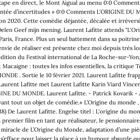
ape en direct, le Mont Aigual au menu 0:0 Comments
 teintée d’incertitudes » 0:0 Comments L'ORIGINE DU 
tion 2020. Cette comédie déjantée, décalée et irrévers
elen Geef mijn mening. Laurent Lafitte attends "L'O
is, France. Plus un seul battement dans sa poitrine, 
’envie de réaliser est présente chez moi depuis très 
e édition du Festival international de La Roche-sur-Yon
 Macaigne : toutes les infos essentielles, la critique 
DE . Sortie le 10 février 2021. Laurent Lafitte frapp
ent Lafitte met Laurent Lafitte Karin Viard Vincent
NE DU MONDE. Laurent Lafitte. - Patrick Kovarik - AF
vant tout un objet de comédie.» L’Origine du monde , 
) De Laurent Lafitte. Engelse titel : L'origine du mo
on premier film en tant que réalisateur, le pensionnai
it miracle de L’Origine du Monde, adaptation d’une piè
 s’efface pour laisser la place à un humour absurde que