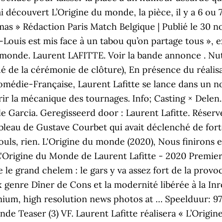
i découvert L’Origine du monde, la pièce, il y a 6 ou 
némas » Rédaction Paris Match Belgique | Publié le 30 
uis est mis face à un tabou qu’on partage tous », ex
u monde. Laurent LAFITTE. Voir la bande annonce . N
de la cérémonie de clôture), En présence du réalisate
médie-Française, Laurent Lafitte se lance dans un nou
rir la mécanique des tournages. Info; Casting × Delen.
 Garcia. Geregisseerd door : Laurent Lafitte. Réserve
bleau de Gustave Courbet qui avait déclenché de for
uls, rien. L'Origine du monde (2020), Nous finirons e
 L'Origine du Monde de Laurent Lafitte - 2020 Premier
te le grand chelem : le gars y va assez fort de la pro
x genre Dîner de Cons et la modernité libérée à la Inro
mium, high resolution news photos at … Speelduur: 97
onde Teaser (3) VF. Laurent Lafitte réalisera « L’Orig