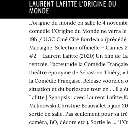
LAURENT LAFITTE L'ORIGINE DU
MONDE
L'origine du monde en salle le 4 novembre
comédie L'Origine du Monde ne verra le j
19h / UGC Ciné Cité Bordeaux (précédé de
Macaigne. Sélection officielle – Cannes 
#2 – Laurent Lafitte (2020) Un film de La
rentrée, l'acteur (de la Comédie Français
théâtre éponyme de Sébastien Thiéry, « L’
la Comédie Française. Release voorzien 
situation et du burlesque tout en … Il a 
Lafitte | Synopsis : avec Laurent Lafitt
Malinowski,Christine Beauvallet 5 juin 20
sortie en salle. Pas seulement pour sa t
caméra, BO, décors etc.). Sortie le … "L'