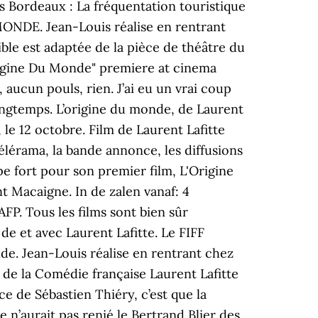
 Bordeaux : La fréquentation touristique
MONDE. Jean-Louis réalise en rentrant
ible est adaptée de la pièce de théâtre du
rigine Du Monde" premiere at cinema
aucun pouls, rien. J’ai eu un vrai coup
longtemps. L’origine du monde, de Laurent
, le 12 octobre. Film de Laurent Lafitte
Télérama, la bande annonce, les diffusions
e fort pour son premier film, L'Origine
 Macaigne. In de zalen vanaf: 4
P. Tous les films sont bien sûr
de et avec Laurent Lafitte. Le FIFF
nde. Jean-Louis réalise en rentrant chez
re de la Comédie française Laurent Lafitte
ce de Sébastien Thiéry, c’est que la
 n’aurait pas renié le Bertrand Blier des