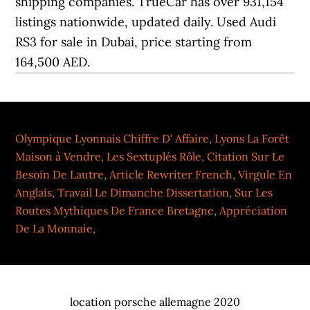
shipping companies. TrueCar has over 931,154
listings nationwide, updated daily. Used Audi
RS3 for sale in Dubai, price starting from
164,500 AED.
Olympique Lyonnais Chiffre D' Affaire
,
Lyons La Forêt
Maison à Vendre
,
Les Sextuplés Rôle
,
Citation Sur Le
Besoin De Lautre
,
Article Rewriter French
,
Virgule En
Anglais
,
Travail Le Dimanche Dissertation
,
Sur Les
Routes Mythiques De France Bretagne
,
Appréciation
De La Monnaie
,
location porsche allemagne 2020