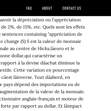
FAQ
ABOUT
CONTACT US
avoir la dépréciation ou l'appréciation
de 2%, de 15%, etc. Quels sont les effets
e sentences containing "appréciation de
de change (S) S est la valeur de monnaie
le au centre de Hicks,lâeuro et le
zone dollar,qui caractérise un
pport à la devise dâachat diminue la
extile. Cette variation en pourcentage
est lâinverse. Tout dâabord, en
 le pays dépend des importations ou de
 augmentation de la valeur de la monnaie.
ctionnaire anglais-français et moteur de
rte par rapport au dollar. Et lâimpact