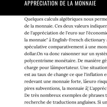
APPRÉCIATION DE LA MONNAIE
Quelques calculs algébriques nous permett
de la monnaie. Ces deux valeurs indiquen
de l'appréciation de l'euro sur l'économ
la monnaie" â English-French dictionary
spéculative comparativement à une monnai
dollar.On va donc raisonner sur un systè
polycentrisme monétaire. De manière géné
charge pour lâimportateur. Une situati
est au taux de change ce que l'inflation est
redevant une monnaie forte, lâeuro ris
pires subventions, la monnaie â¦ L'appr
De très nombreux exemples de phrases tra
recherche de traductions anglaises. Si un