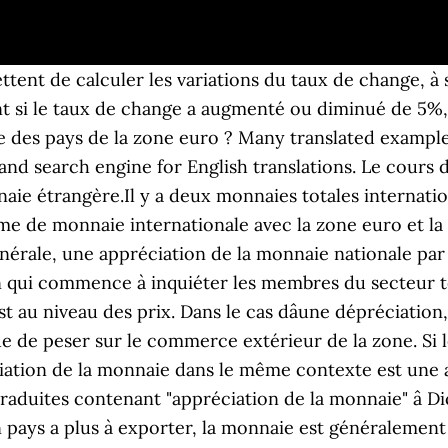
ent de calculer les variations du taux de change, à s
t si le taux de change a augmenté ou diminué de 5%, 
ie des pays de la zone euro ? Many translated exampl
 and search engine for English translations. Le cours 
e étrangère.Il y a deux monnaies totales internationa
me de monnaie internationale avec la zone euro et la 
rale, une appréciation de la monnaie nationale par ra
on qui commence à inquiéter les membres du secteur t
 au niveau des prix. Dans le cas dâune dépréciation, câ
que de peser sur le commerce extérieur de la zone. Si
éciation de la monnaie dans le même contexte est une
duites contenant "appréciation de la monnaie" â Di
 pays a plus à exporter, la monnaie est généralement fo