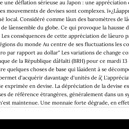
ue une déflation sérieuse au Japon : une appréciation
 Les mouvements de devises sont complexes. ï»¿Lâapp
hé local. Considéré comme lâun des baromètres de l
 de lâensemble du globe. Ce qui provoque la hausse d
. Les conséquences de cette appréciation de lâeuro 
régions du monde Au centre de ses fluctuations les c
euro par rapport au dollar" Les variations de change 
anque de la République dâHaïti (BRH) pour ce mardi 13
re quelques choses de base qui lâaident à se décompo
ermet d'acquérir davantage d'unités de â¦ L'appréci
 exprimée en devise. La dépréciation de la devise est
ises de référence étrangères, généralement dans un s
 n'est maintenue. Une monnaie forte dégrade, en effet,