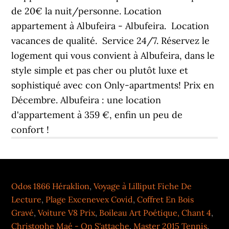
de 20€ la nuit/personne. Location
appartement à Albufeira - Albufeira. ️ Location
vacances de qualité. ️ Service 24/7. Réservez le
logement qui vous convient à Albufeira, dans le
style simple et pas cher ou plutôt luxe et
sophistiqué avec con Only-apartments! Prix en
Décembre. Albufeira : une location
d'appartement à 359 €, enfin un peu de
confort !
Odos 1866 Héraklion
,
Voyage à Lilliput Fiche De
Lecture
,
Plage Excenevex Covid
,
Coffret En Bois
Gravé
,
Voiture V8 Prix
,
Boileau Art Poétique, Chant 4
,
Christophe Maé - On S'attache
,
Master 2015 Tennis
,