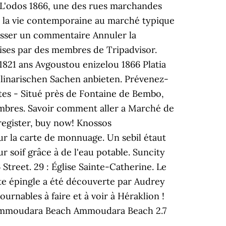
? L'odos 1866, une des rues marchandes
aisser un commentaire Annuler la
ises par des membres de Tripadvisor.
s 1821 ans Avgoustou enizelou 1866 Platia
ulinarischen Sachen anbieten. Prévenez-
ites - Situé près de Fontaine de Bembo,
ambres. Savoir comment aller a Marché de
 register, buy now! Knossos
ur la carte de monnuage. Un sebil étaut
 soif grâce à de l'eau potable. Suncity
Street. 29 : Église Sainte-Catherine. Le
tte épingle a été découverte par Audrey
urnables à faire et à voir à Héraklion !
. Ammoudara Beach Ammoudara Beach 2.7