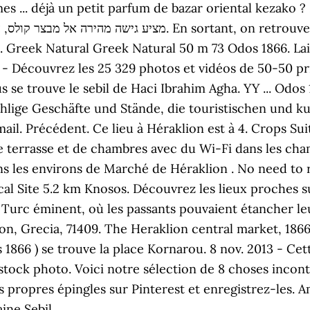
es ... déjà un petit parfum de bazar oriental kezako 
66. Greek Natural Greek Natural 50 m 73 Odos 1866. L
 - Découvrez les 25 329 photos et vidéos de 50-50 pr
us se trouve le sebil de Haci Ibrahim Agha. YY ... Odo
ählige Geschäfte und Stände, die touristischen und k
ail. Précédent. Ce lieu à Héraklion est à 4. Crops Su
e terrasse et de chambres avec du Wi-Fi dans les ch
dans les environs de Marché de Héraklion . No need to
al Site 5.2 km Knosos. Découvrez les lieux proches s
Turc éminent, où les passants pouvaient étancher leur
n, Grecia, 71409. The Heraklion central market, 1866 
 1866 ) se trouve la place Kornarou. 8 nov. 2013 - Ce
stock photo. Voici notre sélection de 8 choses inconto
s propres épingles sur Pinterest et enregistrez-les
ine Sebil.