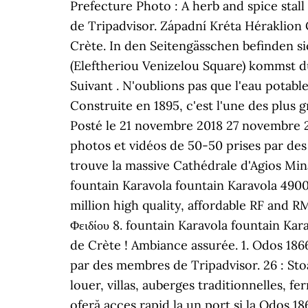
Prefecture Photo : A herb and spice stal
de Tripadvisor. Západní Kréta Héraklion 
Crète. In den Seitengässchen befinden si
(Eleftheriou Venizelou Square) kommst d
Suivant . N'oublions pas que l'eau potabl
Construite en 1895, c'est l'une des plus
Posté le 21 novembre 2018 27 novembre 2
photos et vidéos de 50-50 prises par des
trouve la massive Cathédrale d'Agios Mina
fountain Karavola fountain Karavola 4900 
million high quality, affordable RF an
Φειδίου 8. fountain Karavola fountain Karav
de Crète ! Ambiance assurée. 1. Odos 186
par des membres de Tripadvisor. 26 : St
louer, villas, auberges traditionnelles, 
oferă acces rapid la un port și la Odos 