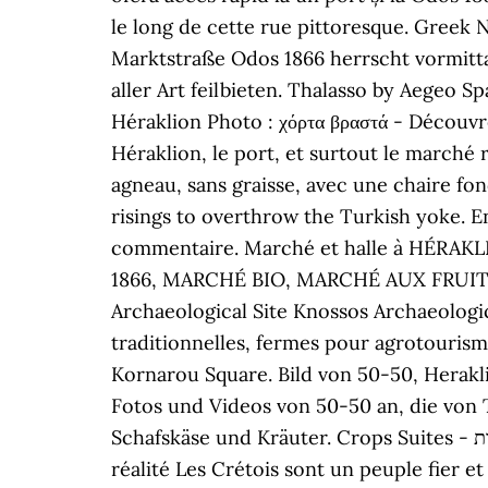
le long de cette rue pittoresque. Greek 
Marktstraße Odos 1866 herrscht vormitt
aller Art feilbieten. Thalasso by Aegeo S
Héraklion Photo : χόρτα βραστά - Découvr
Héraklion, le port, et surtout le marché
agneau, sans graisse, avec une chaire fon
risings to overthrow the Turkish yoke. 
commentaire. Marché et halle à HÉRAKLI
1866, MARCHÉ BIO, MARCHÉ AUX FRUITS). 
Archaeological Site Knossos Archaeologic
traditionnelles, fermes pour agrotourism
Kornarou Square. Bild von 50-50, Heraklio
Fotos und Videos von 50-50 an, die von 
Schafskäse und Kräuter. Crops Suites - דירת Crops Suites מתפארת בנופים של עיר, וממוקמת בסביבות ה-22 ק"מ על פארק המים אקווה פלוס. » la
réalité Les Crétois sont un peuple fier et