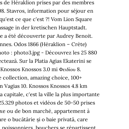
os de Héraklion prises par des membres
08. Stavros, information pour séjour en
qu'est ce que c'est ?! Vom Lion Square
ssage in der kretischen Hauptstadt.
gle a été découverte par Audrey Benoit.
onnes. Odos 1866 (Héraklion – Crète)
oto : photo3.jpg - Découvrez les 25 880
ează. Sur la Platia Agias Ekaterini se
 Knossos Knossos 3.0 mi Φειδίου 8.
ge collection, amazing choice, 100+
 Vagias 10. Knossos Knossos 4.8 km
 capitale, c'est la ville la plus importante
25.329 photos et vidéos de 50-50 prises
luxe ou de bon marché, appartement à
e o bucătărie și o baie privată, care
, poissonniers, bouchers se répartissent