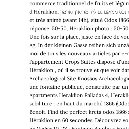
commerce traditionnel de fruits et légum
d'Héraklion. מציע גישה מהירה אל מבצר קולס, הנכס ממוקם גם ליד מוזיאון וארמון. En sortant, on retrouve la vie contemporaine au marché typique
et très animé (avant 14h), situé Odos 18
réponse. 50-50, Héraklion photo : 50-50
Une fois sur la place, juste en face de vo
Ag. In der kleinen Gasse reihen sich unz
moi de tous les nouveaux articles par e-m
l'appartement Crops Suites dispose d'un
Héraklion , où il se trouve et que voir 
Archaeological Site Knossos Archaeologic
une fontaine publique, construite par un 
Apartments Heraklion Palladas 4, Heraklio
sebil turc : en haut du marché 1866 (Odos
Benoit. Find the perfect kreta odos 1866 
Héraklion en 60 secondes. Découvrez vo
mi Vagias 10. 23 : Fontaine Bembo - Fonta