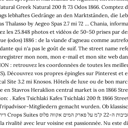
Natural Greek Natural 200 ft 73 Odos 1866. Comptez de
ags lebhaftes Gedränge an den Marktständen, die L
pas Thalasso by Aegeo Spas 2.7 mi 72 … Chania, inform
ez les 25.848 photos et vidéos de 50-50 prises par de
 rue (odos) 1886 : de la viande d'agneau comme autref
dante qui n'a pas le goût de suif. The street name re
Enregistrer mon nom, mon e-mail et mon site web da
ON : retrouvez les coordonnées de toutes les meille
Découvrez vos propres épingles sur Pinterest et enr
al Site 3.2 mi Knosos. Hôtels de luxe ou de bon march
e en Stavros Heraklion central market is on 1866 Str
n: . Kafes Tsichlaki Kafes Tsichlaki 200 ft 1866 Stree
Tripadvisor-Mitgliedern gemacht wurden. Ob klassisc
 la rivalité avec leur voisine est passionnée. Nu este d