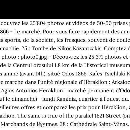
couvrez les 25'804 photos et vidéos de 50-50 prises 
e 1866 - Le marché. Pour vous faire rapidement des ami
, des sports, de la société, les fresques, souvent de co
uromachie. 25 : Tombe de Nikos Kazantzakis. Comptez d
photo : photo0.jpg - Découvrez les 25 371 photos et
 de la Centrul orașului 1.8 km de la Historical museum
animé (avant 14h), situé Odos 1866. Kafes Tsichlaki K
 marché dans l'unité régionale d'Héraklion : Arkaloch
 Agios Antonios Heraklion : marché permanent d’Odos
uf le dimanche) - lundi Kaminia, quartier à l'ouest du
eilleures offres et comparez les prix pour Héraklion,
lion. The same is true of the parallel 1821 Street (o
Marchands de légumes. 28 : Cathédrale Saint-Minas. 2