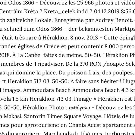
l on Odos 1866 - Découvrez les 25 966 photos et vidé
Centrální Kréta 2 Kreta_celek.indd 2 04.12.2019 8:56:
ch zahlreiche Lokale. Enregistrée par Audrey Benoit. 
u schnell zum Odos 1866 – der bekanntesten Marktpa
e était très rare à Héraklion. 8 nov. 2013 - Cette épin
 grandes églises de Grèce et peut contenir 8.000 pers
018. À La Canée, faites de même. 50-50, Héraklion Ph
 membres de Tripadvisor. De la 370 RON /noapte Select
s qui domine la place. Du poisson frais, des poulpes.
ft Heraklion 713 03. 50-50: A faire sans hésiter ! Hu
d RM images. Ammoudara Beach Ammoudara Beach 4.3 km
ola 1.5 km Heraklion 713 03. l'image « Héraklion est la
6. 50-50, Héraklion Photo : ανθόγαλο - Découvrez les 
oa Makasi. Santorin Times Square Voyage. Hôtels de 
fermes pour agrotourisme en Chania Acest apartament ar
1866 din apropiere. Marchands de légumes, herboristes