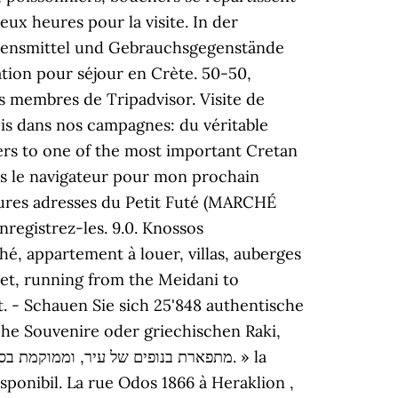
ux heures pour la visite. In der
ebensmittel und Gebrauchsgegenstände
ation pour séjour en Crète. 50-50,
s membres de Tripadvisor. Visite de
ois dans nos campagnes: du véritable
fers to one of the most important Cretan
ns le navigateur pour mon prochain
ures adresses du Petit Futé (MARCHÉ
egistrez-les. 9.0. Knossos
é, appartement à louer, villas, auberges
eet, running from the Meidani to
t. - Schauen Sie sich 25'848 authentische
he Souvenire oder griechischen Raki,
isponibil. La rue Odos 1866 à Heraklion ,