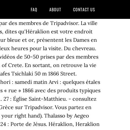
FAQ
ABOUT
CONTACT US
par des membres de Tripadvisor. La ville
s, dites qu'Héraklion est votre endroit
uleur bleue et or, présentent les Dames en
eux heures pour la visite. Du chevreau.
 vidéos de 50-50 prises par des membres
 of Crete. En sortant, on retrouve la vie
afes Tsichlaki 50 m 1866 Street.
ori : samedi matin Arvi : quelques étales
 « rue » 1866 avec des produits typiques
… 27 : Église Saint-Matthieu. - consultez
 Grèce sur Tripadvisor. Vous partez en
n your right hand). Thalasso by Aegeo
4 : Porte de Jésus. Héraklion, Heraklion