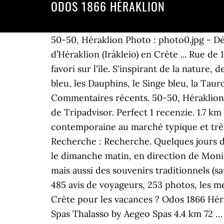
ODOS 1866 HÉRAKLION
50-50, Héraklion Photo : photo0.jpg - Dé
d’Héraklion (Irákleio) en Crète ... Rue d
favori sur l'île. S'inspirant de la nature
bleu, les Dauphins, le Singe bleu, la Ta
Commentaires récents. 50-50, Héraklion 
de Tripadvisor. Perfect 1 recenzie. 1.7 km
contemporaine au marché typique et très 
Recherche : Recherche. Quelques jours de
le dimanche matin, en direction de Moni
mais aussi des souvenirs traditionnels (sa
485 avis de voyageurs, 253 photos, les m
Crète pour les vacances ? Odos 1866 Hérak
Spas Thalasso by Aegeo Spas 4.4 km 72 … 