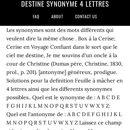
DESTINE SYNONYME 4 LETTRES
FAQ
ABOUT
CONTACT US
Les synonymes sont des mots différents qui
veulent dire la même chose . Box à la Cerise;
Cerise en Voyage Confiant dans le sort que le
ciel me destine, Je me souvins d'un oncle à la
cour de Christine (Dumas père, Christine, 1830,
prol., p. 201). [antonyme] généreux, prodigue.
Solutions pour la definition Feuille à mâcher en
4 lettres ainsi que les differents synonymes
possibles.. Quel est le synonyme de : A B C D E
F G H I J K L M N O P Q R S T U V W X Y Z:
Quel est l'antonyme de : A B C D E F G H I J K L
M N O P Q R S T U V W X Y Z Laissez ce champ