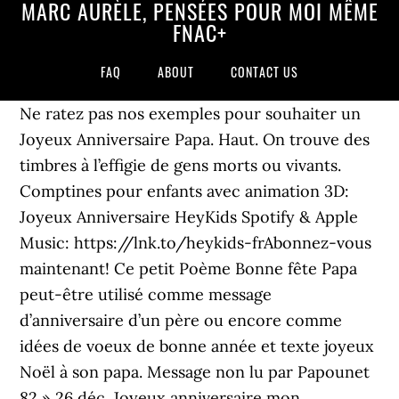
MARC AURÈLE, PENSÉES POUR MOI MÊME
FNAC+
FAQ
ABOUT
CONTACT US
Ne ratez pas nos exemples pour souhaiter un
Joyeux Anniversaire Papa. Haut. On trouve des
timbres à l’effigie de gens morts ou vivants.
Comptines pour enfants avec animation 3D:
Joyeux Anniversaire HeyKids Spotify & Apple
Music: https://lnk.to/heykids-frAbonnez-vous
maintenant! Ce petit Poème Bonne fête Papa
peut-être utilisé comme message
d’anniversaire d’un père ou encore comme
idées de voeux de bonne année et texte joyeux
Noël à son papa. Message non lu par Papounet
82 » 26 déc. Joyeux anniversaire mon