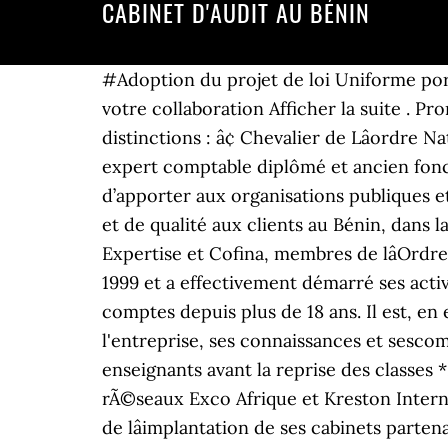
CABINET D'AUDIT AU BÉNIN
#‎Adoption du projet de loi Uniforme portant réglementation des Bureaux d’Information sur le Crédit (BIC) au #‎BENIN . MERCI de votre collaboration Afficher la suite . Promoteur, Directeur du Cabinet SMFI-Consulting depuis 2006 (BENIN, Côte dâIvoire, Mali) Ses distinctions : â¢ Chevalier de Lâordre National du Mérite Français. SODEXCA, est fondée au Bénin en 2008 par Herbert HOUEDJISSIN, expert comptable diplômé et ancien fonctionnaire international de SOPAF (Shell OIl Product in Africa) et ses associés dans le but d’apporter aux organisations publiques et privées africaines des services de classe internationale.. Fournir des services professionnels et de qualité aux clients au Bénin, dans la sous région et sur toute lâAfrique. Les cabinets dâaudit commis à cette tâche sont Bénin Expertise et Cofina, membres de lâOrdre des experts comptables et commissaires aux comptes du Bénin. Il est créé le 03 novembre 1999 et a effectivement démarré ses activités le 03 janvier 2000. Elle est Expert Comptable DiplÃ´mÃ©e (France) et Commissaire aux comptes depuis plus de 18 ans. Il est, en effet,important que l'étudiant puisse capitaliser, à partir desexpériences acquises dans l'entreprise, ses connaissances et sescompétences, parceque ce sont ces dernières qu'iâ¦ ... Coronavirus au Bénin : dépistage des enseignants avant la reprise des classes *Des tests de dépistage au Covid-19 ont été organisés par le gouverneme. Membre des rÃ©seaux Exco Afrique et Kreston International, Exco FIDAF est aussi en mesure de faire profiter ses clients de ses connaissances et de lâimplantation de ses cabinets partenaires sur le continent et dans le monde. Trouvez les coordonnées et adresses des cabinets de contrôle, de vérification et diverses expertises et audit à Dakar, Saint-Louis, Thiès et â¦ Poste actuel : Expert Comptable ExCCA Bénin Poste précédent : Associé Gérant ExCCA Bénin Je réside au Bénin où je suis actuellement le gérant du cabinet ExCCA d'audit et d'expertise comptable. Dispositif de soutien au financement des PME/PMI : liste des Structures d'Appui et d'Encadrement Les 8 pays de l'UEMOA Les structures d'appui et d'encadrement ont pour missions d'accompagner en amont les PME à satisfaire les conditions d'éligibilité et de faire un suivi expost après l'obtention du financement. COFIMA Bénin est un cabinet d'Audit, d'Expertise Comptable et de Conseils. Voici 1 avis utilisateur à propos du site Internet Recrutement au Bénin.. processus d'audit. Descendre au contenu. Ibrahim IBIKUNLE – Associé Gérant Ibrahim a effectué sa carrière professionnelle au sein de cabinets d’Audit et d’Expertise Comptable d’envergure à Lille (France). À ce titre, le cabinet est intervenu dans plusieurs missions sur le territoire national et international. 6 cabinets d'expertise comptable sont sortis du périmètre du classement 2018. Corneille Gbaguidi est AssociÃ© et Responsable du dÃ©partement Audit. Le cabinet abrite Ã©galement le siÃ¨ge social de Exco Afrique. Lire la suite. Lâappartenance Ã un rÃ©seau solide pour un accompagnement complet et des outils et formations de pointe, Des professionnels techniques