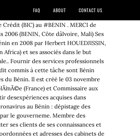
FAQ
ABOUT
CONTACT US
 d’un conseil expÃ©rimentÃ©, associÃ©s Ã la rÃ©activitÃ© et Ã la disponibilitÃ© d’une structure Ã taille humaine. Le Cabinet FAUCON (Fiduciaire d’Audit et de conseils) est une Société à Responsabilité Limitée (SARL) créée en 2008 dans le but d’accompagner les entreprises dans des domaines aussi bien divers … Des contrÃ´les de qualitÃ© annuels organisÃ©s par Exco Afrique et supervisÃ©s par KRESTON. La part des 4 bigs dans le chiffre d'affaires total de la profession pour les activités comptables est fixé à 41% et ils emploient 37% de l'effectif. Mazars is a leading international audit, tax and advisory firm. SODEXCA, est fondée au Bénin en 2008 par Herbert HOUEDJISSIN, expert comptable diplômé et ancien fonctionnaire international de SOPAF (Shell OIl Product in Africa) et ses associés dans le but dâapporter aux organisations publiques et privées africaines des services de classe internationale.. AdhÃ©sion du cabinet Â«Catein GÃ©rardÂ» Antananarivo, Madagascar au rÃ©seau Exco Afrique, Expertise Comptable - Audit - Conseil - Social. A cause de la Covid-19, le continent africain nâÃ©chappera pas Ã la rÃ©cession cette annÃ©e. Audit et Conseil au Bénin et au Togo. Lomé - Togo. Annuaire des entreprises d'audit et de contrôle. Compagnies d'audit et d'expertise au Sénégal. DTTL (également appelé «Deloitte Global») et chacun de ses cabinets membres sont des â¦ ... AUDITEURS DE JUSTICE AU TITRE DE L’ANNÉE 2020. Le cabinet réunit des ressources humaines qualifiées pour répondre à vos attentes. Sociétés d'audit, d'expertise et de conseil au Bénin. En poursuivant votre navigation, vous acceptez le dÃ©pÃ´t de cookies tiers destinÃ©s Ã vous proposer des vidÃ©os, des boutons de partage, des remontÃ©es de contenus de plateformes sociales. C'est un moment où l'étudiant se retrouveentre deux mondes : le monde professionnel et celui académique. â¢ Chevalier de la Reconnaissance Centrafricaine. AFRIQUE AUDIT & CONSEIL est un cabinet dâaudit, de conseil et dâexpertise comptable créé en 2011 sous la forme dâune Société à Responsabilité limitée (S.A.R.L) dont les parts sont réparties exclusivement entre les professionnels de lâExpertise Comptable. ... L’objectif de l’Audit est de permettre au Gouvernement de la République du Bénin, représenté par le Ministère du Cadre de Vie et du Développement Durable et au bailleur de fonds de se Le Cabinet E2C Audit & Conseil Sarl est inscrit au tableau des experts comptables et comptables agrées du Sénégal (ONECCA). Audit, conseil fiscal, consulting, expertise … Energie, Ressources & Produits industriels, Technologies, MÃ©dias & TÃ©lÃ©communications, TÃ©lÃ©communications, MÃ©dias & Entertainment. J'avais travaillé dans une banque puis dans un cabinet d'audit pendant plus 10 ans. LâAfrique subsaharienne aura mÃªme c