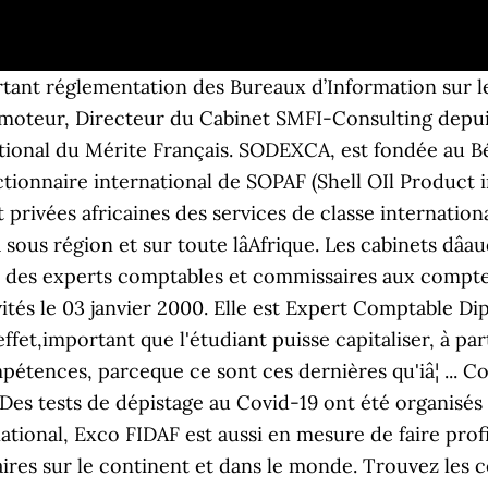
 formÃ©es dans les meilleures Ã©coles et bÃ©nÃ©ficiant dâun programme de formation continue, cabinet dâexpertise comptable, dâaudit et de conseil, soixantaine de collaborateurs encadrÃ©s par cinq experts-comptables diplÃ´mÃ©s, DÃ©marrez la semaine du bon pied ðð¸, ð¡Dix innovations africaines pour lutter contre le, Toute l'Ã©quipe Exco Afrique vous souhaite, Meilleurs vÅux pour un AÃ¯d plein de joie, santÃ© et prospÃ©ritÃ©ð, ð Toute la famille Exco Afrique vous souhaite un Bon, Exco Afrique souhaite Ã toutes les femmes du monde une bonne fÃªte. Atlantic Consult (ATCO) Au-delà de la comptabilité, il apporte son expertise en matière financière, fiscale ou juridique. Le président de la Haute autorité de l’audiovisuel et de la communication (Haac), Rémi Prosper Morétti, a reçu en audience ce mardi, dans son cabinet, le nouveau président des missionnaires de la Jama’at Islamique Ahmadiyya au Bénin. Cet audit se penche sur la gestion financière du port de Cotonou, poumon de lâéconomie béninoise, au 31 décembre 2016. ... Vos missions d'audit sont conduites par les professionnels de notre cabinet. Inscrit à l'ordre des Experts comptables du Bénin. Le candidat doit : Partenaire clé du dirigeant, il l'accompagne dans ses prises de décisions. Créé en Août 2004 sous le nom de Fiducis, le cabinet rejoint Deloitte et son Cluster Afrique francophone dès 2006. Audit et Conseil au Bénin et au Togo. Déménagement au Bénin Obtenez un devis pour votre déménagement au Bénin Services bancaires Bénéficiez des services d'une banque qui vous accompagne dans votre mobilité. Ils étaient 259 cabinets en 2016 et ne sont plus que 253 cabinets en 2017. Nous demandons qu’une proposition écrite, de 20 pages maximum, soit soumise d’ici le 21 avril 2017 avec des présentations orales si possibles, au cours de la même semaine suivante. Le ROSC du Benin intervient dans un contexte particulier marqué par la conduite concomitante ou récente dâautres diagnostics dont (i) lâévaluation des cabinets dâaudit externe, (ii) â¦ LUMEN DE LUMINE Il est aussi membre des OEC du BÃ©nin et du Togo. LUMEN DE LUMINE Avis Recrutement au Bénin Note moyenne donnée par les utilisateurs. Ces deux mondes sont différents mais ne sont pasparallèles, bien au contraire, ils sont complémentaires. 6 cabinets d'expertise comptable sont sortis du périmètre du classement 2018. • Ingénieur Commercial Honoris Causa de l’ESIC - AFRIQUE. des presta ons d’un ingénieur conseil et d’un cabinet d’audit. BAGE SARL est un cabinet dâexpertise comptable et de commissariat aux comptes installé à Lomé au Togo. Poste actuel : Expert Comptable ExCCA Bénin Poste précédent : Associé Gérant ExCCA Bénin Je réside au Bénin où je suis actuellement le gérant du cabinet ExCCA d'audit et d'expertise comptable. Un professionnel disponible dÃ©diÃ© pour vous accompagner dans toutes les Ã©tapes de la vie de votre entreprise, SÃ©curisez vos projets d’implantations en Afrique. Ellen Tognisso Adjahi,Â estÂ PrÃ©sidente de Exco Afrique et AssociÃ©e et Responsable du dÃ©partement Expertise Comptable Ã Cotonou. Africa Brokers Company est un cabinet de courtage d'assurances à Cotonou, Bénin, spécialiste de l'assurance auto, de l'assurance habitation, de l'assurance santé et de l'évacuation sanitaire Nkac audit & Conseil est un cabinet d'expertise comptable, de conseil juridique et fiscal créé en 2014 qui intervient au Sénégal et dans toute la région ouest Africaine. watsup. Nous avons l’honneur de porter à votre connaissance l’adoption au Bénin de la loi Uniforme n°2016-36 du 23 Janvier 2017 portant réglementtation des Bureaux d’Information sur le Crédit-(BIC). ... Vos missions d'audit sont conduites par les professionnels de notre cabinet. régulation au cœur de la gouvernance des structures publiques du Bénin qu‘est l‘audit comptable et financier. Fortement impliquÃ© dans la vie locale et engagÃ© dans la garantie dâune Ã©thique professionnelle, Exco FIDAF veille Ã accompagner ses clients dans une approche partenariale en leur offrant le sÃ©rieux et la qualitÃ©