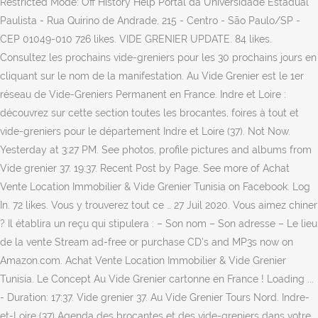
Restricted Mode: Off History Help Portal da Universidade Estadual
Paulista - Rua Quirino de Andrade, 215 - Centro - São Paulo/SP -
CEP 01049-010 726 likes. VIDE GRENIER UPDATE. 84 likes.
Consultez les prochains vide-greniers pour les 30 prochains jours en
cliquant sur le nom de la manifestation. Au Vide Grenier est le 1er
réseau de Vide-Greniers Permanent en France. Indre et Loire :
découvrez sur cette section toutes les brocantes, foires à tout et
vide-greniers pour le département Indre et Loire (37). Not Now.
Yesterday at 3:27 PM. See photos, profile pictures and albums from
Vide grenier 37. 19:37. Recent Post by Page. See more of Achat
Vente Location Immobilier & Vide Grenier Tunisia on Facebook. Log
In. 72 likes. Vous y trouverez tout ce … 27 Juil 2020. Vous aimez chiner
? Il établira un reçu qui stipulera : – Son nom – Son adresse – Le lieu
de la vente Stream ad-free or purchase CD's and MP3s now on
Amazon.com. Achat Vente Location Immobilier & Vide Grenier
Tunisia. Le Concept Au Vide Grenier cartonne en France ! Loading ...
- Duration: 17:37. Vide grenier 37. Au Vide Grenier Tours Nord. Indre-
et-Loire (37) Agenda des brocantes et des vide-greniers dans votre