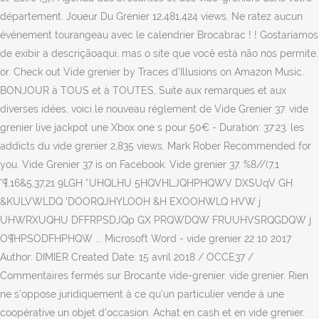
département. Joueur Du Grenier 12,481,424 views. Ne ratez aucun
événement tourangeau avec le calendrier Brocabrac ! ! Gostaríamos
de exibir a descriçãoaqui, mas o site que você está não nos permite.
or. Check out Vide grenier by Traces d'Illusions on Amazon Music.
BONJOUR à TOUS et à TOUTES, Suite aux remarques et aux
diverses idées, voici le nouveau règlement de Vide Grenier 37. vide
grenier live jackpot une Xbox one s pour 50€ - Duration: 37:23. les
addicts du vide grenier 2,835 views. Mark Rober Recommended for
you. Vide Grenier 37 is on Facebook. Vide grenier 37. %8//(7,1
'¶,16&5,37,21 9LGH *UHQLHU 5HQVHLJQHPHQWV DXSUqV GH
&KULVWLDQ 'DOORQJHYLOOH &H EXOOHWLQ HVW j
UHWRXUQHU DFFRPSDJQp GX PRQWDQW FRUUHVSRQGDQW j
O¶HPSODFHPHQW ... Microsoft Word - vide grenier 22 10 2017
Author: DIMIER Created Date: 15 avril 2018 / OCCE37 /
Commentaires fermés sur Brocante vide-grenier. vide grenier. Rien
ne s’oppose juridiquement à ce qu’un particulier vende à une
coopérative un objet d’occasion. Achat en cash et en vide grenier.