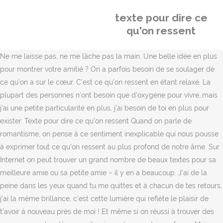
texte pour dire ce
qu'on ressent
Ne me laisse pas, ne me lâche pas la main. Une belle idée en plus pour montrer votre amitié ? On a parfois besoin de se soulager de ce qu'on a sur le cœur. C'est ce qu'on ressent en étant relaxé. La plupart des personnes n’ont besoin que d’oxygène pour vivre…mais j’ai une petite particularité en plus, j’ai besoin de toi en plus pour exister. Texte pour dire ce qu'on ressent Quand on parle de romantisme, on pense à ce sentiment inexplicable qui nous pousse à exprimer tout ce qu'on ressent au plus profond de notre âme. Sur Internet on peut trouver un grand nombre de beaux textes pour sa meilleure amie ou sa petite amie – il y en a beaucoup. J’ai de la peine dans les yeux quand tu me quittes et à chacun de tes retours, j’ai la même brillance, c’est cette lumière qui reflète le plaisir de t’avoir à nouveau près de moi ! Et même si on réussi à trouver des moyens pour les dépasser, il arrive qu’on se retrouve face … Mais voilà, dissimuler ses émotions peut non seulement mener à … Exemple de texte argumentatif sur le voyage . Ne crois pas que mon cœur puisse t’oublier, il peut s’arrêter de battre, mais jamais de t’aimer. On ne le sait pas tout de suite. En plus de ça, il parait que ce n’est pas facile de dire ce qu’on ressent, quand on ne l’a pas dit avant… Je pensais qu’on s’aimait et puis je me rends compte que s’il y avait eu une once d’amour pour moi dans ton cœur, on n’en serait pas là aujourd’hui… Ce n'est pas l'amour qu'on ressent, mais celui qu'on inspire qui fait faire les plus grandes folies. S'il est une personne convenable, il ne voudra pas vous blesser. Lors du Festival pour l’école de la vie de Montpellier le week-end dernier, j’ai eu la chance de passer un très long moment à discuter avec Jeanne Siaud-Facchin (psychologue clinicienne et auteure du livre Trop intelligent pour être heureux ? Expression écrite sur le voyag, Diverses données connexes Texte D Une Mamie à Son Petit Fils Etre Grand Mère Ordissinaute Message Anniversaire 9 Ans Modèles De Textes Pour Plaques Funéraires Adieu à Personne 10 Ans Messages Bon Anniversaire Et Courts Poèmes Bonne Fête Informations sur texte d une mamie à son petit fils l'administrateur collecter. Si votre relation a commencé il y a quelque semaines et que vous parlez déjà de projets, d’engagement, vous pouvez vous heurter à un mur. Depuis que je suis avec toi, je ne cesse jamais de penser à toi, tu es l’ange qui illumine ma vie, tu me rends plus forte. Réfléchissez sérieusement à ce que vous allez dire, ainsi qu’au meilleur moment pour le dire. Ton amour resteras toujours gravé dans mon cœur, mon amour. Il y a aussi l… L’essentiel c’est de faire tout ce qui est en votre pouvoir pour exprimer au mieux vos sentiments amoureux. Il est préférable de prendre la parole pour dire comment on se sent et ce qu’on pense, car autrement on projette une image fausse de nous. Voilà je voulais savoir si l'on pouvait dire aux gens qu'on "aiment" (sans être forcément très proches) ce que l'on ressent pour eux et ce que l'on attend … qui m’a ouvert les yeux sur de nombreux aspects de mon existence), sur le stand de son organisme Cogito’Z, autour de la notion de fierté et de co… Fete Des Grands Mères Texte Carte Pour La Fete Grand Mère Etre Famille Grands Parents Pour La Premiere Fois Lattente Dessin Au Trait Continu Grand Mère Assis Avec Son Petit Fils Et Lire Lhistoire Du Livre Illustration Vectorielle, Production écrite Sur La Superstition Texte Argumentatif, Exemple De Texte Argumentatif Sur Le Voyage, Texte Chanson Nuit Et Brouillard Jean Ferrat, Michael Riffaterre La Production Du Texte Pdf, Pièce De Théâtre La Belle Et La Bête Texte, J Suis Pas Un Imbécile Fernand Raynaud Texte, Rediger Un Texte Argumentatif Sur Studio 2m, Natural Sounding Text To Speech Free Online, Résumé Du Texte Le Reflet De Didier Daeninckx, Le Credo Jacques Sternberg Etude De Texte, anniversaire de mariage 50 ans texte humoristique, aurora 3d text & logo maker serial number free, automated phrase mining from massive text corpora, best text to speech demo create talking avatars and online, carte de condoléances gratuite avec texte à imprimer, comment faire un diaporama photo avec musique et texte, comment insérer une image dans un texte word, comment wang fo fut sauvé texte intégral pdf, déclaration d'indépendance des états-unis texte original, dirty texts to send to your boyfriend in the morning, exemple d'introduction de commentaire de texte philosophique, exemple de texte d invitation de mariage en arabe, exemple de texte d'invitation de mariage en arabe, exemple de texte pour faire part de mariage, exemple texte carte postale vacances d'été, exercice compréhension de texte 3e année primaire à imprimer, free virtual phone number to receive text china, free virtual phone number to receive text indonesia, google form multiple choice with text box, he never texts me first but always replies reddit, how to save text messages from iphone to computer, if the emperor had a text to speech device, if the emperor had a text to speech device boy, if the emperor had a text to speech device custodes, if the emperor had a text to speech device gif, if the emperor had a text to speech device memes, if the emperor had a text-to-speech device, if the emperor had a text-to-speech device absolutely livid, if the emperor had a text-to-speech device boy, if the emperor had a text-to-speech device custodes, if the emperor had a text-to-speech device exterminatus, if the emperor had a text-to-speech device fanart, if the emperor had a text-to-speech device gifs, if the emperor had a text-to-speech device kitten, if the emperor had a text-to-speech device memes, if the emperor had a text-to-speech device rogal dorn, jack et le haricot magique texte illustré pdf, je t'aimerai toujours quoi qu'il arrive texte, kirchenlied gotteslob segne du maria text und noten, le tour du monde en 80 jours texte abrégé pdf, les animaux fantastiques les crimes de grindelwald - le texte du film, les différents types de textes à l'école primaire, logiciel de traduction de texte anglais français gratuit, long texte d'amour pour son copain touchant, long texte d'anniversaire pour son amoureux, long texte pour l'anniversaire de sa maman, long texte pour l'anniversaire de sa meilleure amie, love me love me say that you love me text, marraine texte pour ma filleule que j'aime, martin luther king i have a dream speech text, message mignon texte d amour pour sa copine, message mignon texte d amour pour son copain, modele de texte pour carte d'invitation mariage, modele de texte pour carte d'invitation mariage algerien, pcl xl error subsystem text error internalerror 0x50, present perfect and past simple reading text pdf, qui veut gagner de l'argent en masse texte, recover deleted text messages iphone without backup free, recueil des principaux textes relatifs à la formation profession infirmier 2017, romantic things to say to your girlfriend in a text message, run python code in sublime text 3 windows, segne du maria text und noten gotteslob 535, sublime text download for windows 7 64 bit with crack, talkatone free texts calls & phone number, text free online send and receive text messages, text martin luther king i have a dream speech, texte anniversaire 20 ans pour mon petit fils, texte anniversaire 21 ans pour ma petite fille, texte anniversaire 30 ans pour ma belle fille, texte anniversaire 30 ans pour ma petite fille, texte anniversaire 40 ans pour ma belle fille, texte anniversaire d'une grand mere a sa petite fille, texte anniversaire d'une marraine à sa filleule, texte anniversaire d'une marraine à son filleul, texte anniversaire de mariage 20 ans humoristique, texte anniversaire de mariage pour mon mari, texte anniversaire pour ma petite fille 14 ans, texte anniversaire pour ma petite fille de 12 ans, texte anniversaire pour ma petite fille de 15 ans, texte anniversaire pour ma petite fille de 17 ans, texte condoléances décès d'un collègue de travail, texte d'amitié forte pour une meilleure amie, texte d'amitié pour une collègue de travail, texte d'amour pour l'anniversaire de sa copine, texte d'amour pour lui dire qu'il me manque, texte d'amour pour lui dire que je l'aime, texte d'anniversaire 40 ans pour son fils, texte d'anniversaire pour ma maman decedee, texte d'annonce d'offre de prêt entre particulier, texte d'invitation de mariage tunisien en arabe, texte d'invitation pour remise de diplome, texte d'une marraine à sa filleule pour son anniversaire, texte d'une soeur a son frere pour mariage, texte danniversaire pour une personne qu'on aime, texte de fin d'année scolaire pour ses amis, texte déclaration des droits de l'homme et du citoyen 1789, texte faire part mariage papa et maman se marient, texte faire part mariage repas et vin d'honneur, texte félicitations 50 ans de mariage noces d'or, texte humoristique pour anniversaire de mariage 30 ans, texte humoristique pour départ à la retraite d'une collègue, texte invitation 50 ans de mariage noces d'or, texte invitation anniversaire de mariage 10 ans, texte invitation anniversaire de mariage 40 ans, texte invitation fête de fin d'année scolaire, texte pour décès d'une collègue de travail, texte pour l'anniversaire de sa grand mere, texte pour les 50 ans de mariage de mes parents, texte pour prouver son amour a son copain, texte pour quelqu'un qu'on veut pas perdre, texte pour redonner confiance à quelqu'un, texte pour sa meilleure amie pour son anniversaire, texte pour se réconcilier avec sa meilleure amie, texte pour une meilleure amie qui va partir, udo jürgens ich war noch niemals in new york text, un petit texte pour souhaiter joyeux anniversaire. J’aimerais pouvoir te dire tout ce que j’ai sur le cœur. Texte pour dire ce qu'on pense d'une person