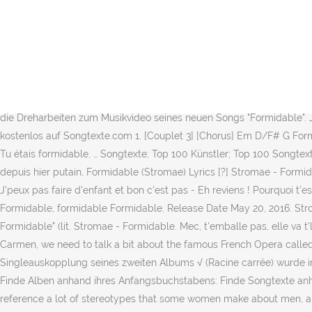
J't'ai pas insultÃ©e Tu sais dans la vie y'a ni mÃ©chant ni gentil Stromae; Formidable Lyrics Stromae – Formidable. Name: ham. [Refrain]---Lyrics submitted by Samantha. Lyrics to 'Formidable' by STROMAE : Formidable / X2 / Tu etais formidable, / J'etais fort formidable / Nous etions formidable / Fooormidable / Formidable by Stromae. SongtexteMania. Written By La Bronze. Si tu veux je lui dis, comme Ã§a c'est rÃ©glÃ© März 1985 in der Gemeinde Etterbeek in Brüssel; bürgerlich Paul Van Haver) ist ein belgischer Musiker, Produzent und Modedesigner. Formidable (Stromae) Lyrics [?] senior member. Nous Ã©tions formidables deutsche Übersetzung, Indila - Dernière Danse deutsche Übersetzung, Défiler (Bande originale de la capsule No. Oh bÃ©bÃ© - oups ! Wo bekomme ich die deutsche Übersetzung her.Brauche dringend die deutsche Übersetzung.LGB.Kacar. Et au p'tit aussi, enfin si vous en avez I invite you to read an article about Stromae – Formidable lyrics translated into … More on Genius "Formidable (Stromae)" Track Info. That is to say that instead of taking the standard singer-to-addressee approach, Stromae puts himself in a particular setting. [Refrain] Es handelte sich nämlich um die Dreharbeiten zum Musikvideo seines neuen Songs "Formidable". J'vais pas vous draguer, promis jurÃ© Formidable Songtext von Stromae mit Lyrics, deutscher Übersetzung, Musik-Videos und Liedtexten kostenlos auf Songtexte.com 1. [Couplet 3] [Chorus] Em D/F# G Formidable, formidable C Am G Tu étais formidable, j'étais fort minable B7/F# Em Nous étions formidables Em D/F# G Formidable C Am G Tu étais formidable, … Songtexte; Top 100 Künstler; Top 100 Songtexte; Kontakt; Enjoy more than 8 million lyrics. Eh, l'bébé, oups : mademoiselle, Je vais pas vous draguer, promis, juré, J'suis célibataire et depuis hier putain, Formidable (Stromae) Lyrics [?] Stromae - Formidable Op basis van je geografische locatie [US] mogen we je van onze licentieverstrekker helaas geen toegang geven tot de teksten. J'peux pas faire d'enfant et bon c'est pas - Eh reviens ! Pourquoi t'es tout rouge ? Formidable Übersetzung Stromae. Cover Of. More on Genius "Formidable (Stromae)" Track Info. Updated July 12, 2020. Formidable, formidable Formidable. Release Date May 20, 2016. Stromae’s Carmen uses the melody and some lyrics from a song in this opera called “L’amour est … - mademoiselle Written By La Bronze. Formidable" (lit. Stromae - Formidable. Mec, t'emballe pas, elle va t'larguer comme elles le font chaque fois Name: ham. Letra de Ta fête. [Refrain] In order to really understand the lyrics of Stromae’s song Carmen, we need to talk a bit about the famous French Opera called Carmen. senior member. Formidable (zu deutsch: fantastisch, großartig) ist ein Lied des belgischen Sängers Stromae.Die zweite Singleauskopplung seines zweiten Albums √ (Racine carrée) wurde in Belgien am 1. Zeige deinen Freunden, dass dir Formidable von Stromae gefÃ¤llt: Finde Musiker anhand ihres Anfangsbuchstabens: Finde Alben anhand ihres Anfangsbuchstabens: Finde Songtexte anhand ihres Anfangsbuchstabens: Bei Fragen, Anregungen oder Kritik kannst du gerne Kontakt zu uns aufnehmen. Formidable The lyrics reference a lot of stereotypes that some women make about men, and some that men make about women. Download and print in PDF or MIDI free sheet music for formidable by Stromae arranged by Edgar van Meggelen for Piano (Solo) Bande de macaques ! Formidable (German translation) Lyrics and translation removed on requ