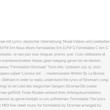
e. Cinq minutes quoi ! Stromae [stʁɔˈmaj] (* 12. Más Letras de Stromae Der Rapper und Musikproduzent produziert Hip-Hop, Electro- sowie New-Beat-Musik. Carmen, Stromae: Lyrics Meaning and Analysis. ۱۳۹۹/۰۶/ ۱۱ ترجمه اشعار 537 بازدید [Chorus] Formidable, formidable فوق العاده، فوق العاده. 5 Mosaert), Video-Premiere: Stromae enthüllt den Clip zu "Ave cesaria". Watch the video for formidable - Instrumental from Stromae's Formidable for free, and see the artwork, lyrics and similar artists. Ben reviens gamin ! from album: Racine Carrée (2013) Formidable, formidable Tu étais formidable, j'étais fort minable Nous étions formidables Formidable Tu étais formidable, j'étais fort minable Nous étions formidables [Couplet 1] Oh bébé - oups ! Formidable (Version Stromae) Lyrics: Formidable / Tu étais formidable, j'étais fort minable / Nous étions formidables / Formidable / Tu étais formidable, j'étais fort minable / … Read about music throughout history Read. This was confirmed during an appearance by Stromae on the French TV show Ce soir ou jamais in which he discussed and also performed his new single "Formidable", which is about the story of a drunk man just separated from his girlfriend. (adsbygoogle = window.adsbygoogle || []).push({}); [Refrain] Auf Deutsch: Was singt Stromae in seinem Hit Song "Papaoutai"? [Couplet 1] Release Date May 20, 2016. Parce que tu t'es mariÃ©, mais c'est qu'un anneau Si Papa trompe Maman, c'est parce que Maman vieillit, tiens Tous les Mêmes by Stromae is a hit song whose lyrics voice the perspective of two characters, one male and one female, who are arguing. Nach einiger Zeit änderte er seinen Namen jedoch in Stromae. Si Maman est chiante, c'est qu'elle a peur d'Ãªtre mamie "Formidable": Ist Stromae in seinem neuen Video betrunken? Et qu'est-ce que vous avez tous, Ã me regarder comme un singe, vous ? Stromae heißt mit richtigem Namen Paul Van Haver und wurde am 12. Ah oui vous Ãªtes saints, vous ! Die deutsche Übersetzung von Formidable und andere Stromae Lyrics und Videos findest du kostenlos auf Songtexte.com. Features Song Lyrics for Racine Carree's Stromae album. Enjoy more than 8 million lyrics. Seit Kurzem steht ein Video im Internet, das Rapper Stromae scheinbar betrunken durch Brüssels Straßen laufen zeigt. Updated July 12, 2020. Stromae Lyrics mit Übersetzungen: Papaoutai, Formidable, Alors on danse, Tous les mêmes, Carmen, Ta fête, Bâtard That is to say that instead of taking the standard singer-to-addressee approach, Stromae puts himself in a particular setting. TOP lyrics de Stromae. LT → Französisch, Englisch → Stromae → Formidable → Deutsch. Sein Künstlername ist ein Verlan von Maestro. Papaoutai Übersetzung Stromae. Stromae "Formidable" Liedtext. J'Ã©tais... [2] Übersetzung nach: AR CA HR NL EN ET FI FR DE EL HE HU IT PT RO RU SR SK ES TR UK. Et petite - oh pardon ! Lyrics to "Formidable" on Lyrics.com. Tu Ã©tais formidable, j'Ã©tais fort minable The music video was made from edited hidden-camera footage taken on 22 May. Eh