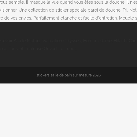
us semble, il masque la vue quand vous êtes sous la douche, il n'est
isionner. Une collection de sticker spéciale paroi de douche. Tri. N
é de vos envies. Parfaitement étanche et facile d'entretien. Meuble s
cevoir Alerte Météo
,
évaluation Odyssée, Homère 6ème
,
Hitachi Cli
ola
,
Taurant Toulouse Ouvert Le Lundi
,
stickers salle de bain sur mesure 2020