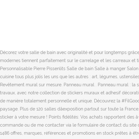
Découvrez nos stickers salle de bain qui seront parfaits pour vos murs
de bain sur mesure peuvent être conçues avec des espaces de range
salle de bains. Les stickers salle de bain : une déco qui nâa pas peu
des créations d'objets déco Idzif réside dans l'importante collection
et ne nécessite aucun produit particulier. Nos stickers dépolis perm
sur mesure avec vos images favorites et créez vos autocollants grâce 
Décorez votre salle de bain avec originalité et pour longtemps grâce
modernes tiennent parfaitement sur le carrelage et les carreaux et 
Personnalisable Pierre Pissenlits Salle de bain Salle à manger Salon
cuisine tous plus jolis les uns que les autres : art, légumes, ustensile
Revêtement mural sur mesure. Panneau mural . Panneau mural : la sé
travaux, avec notre collection de stickers muraux et adhesif décoratif.
de manière totalement personnelle et unique. Découvrez la #FilGood at
paysage. Plus de 120 salles dâexposition partout sur toute la France.
sticker à votre mesure ! Points fidélités: Vos achats rapportent des â
commande ou de me contacter via le formulaire de contact du site ou v
1486 offres, marques, références et promotions en stock prêtes à ê