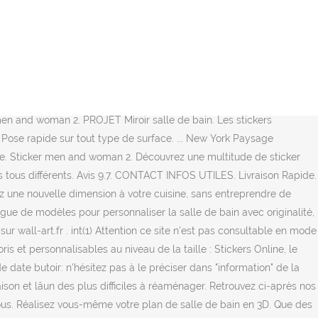
nfant sur Idzif. A partir de 2,51 â¬ En stock. Nos vanités de salle
 Décorer avec des stickers muraux, câest aussi possible dans la
oir le produit. crédences salles de bains. +50 Couleurs. L'originalité
ie complète de votre ambiance. Le film dépoli est facile d'entretien
t de décorer sa salle de bain. Personnalisez votre propre sticker
lle de bain, câest lâoccasion de lâagencer différemment!
 men and woman 2. PROJET Miroir salle de bain. Les stickers
 Pose rapide sur tout type de surface. ... New York Paysage
sure. Sticker men and woman 2. Découvrez une multitude de sticker
ickers tous différents. Avis 9.7. CONTACT INFOS UTILES. Livraison Rapide.
z une nouvelle dimension à votre cuisine, sans entreprendre de
alogue de modèles pour personnaliser la salle de bain avec originalité,
r wall-art.fr . int(1) Attention ce site n'est pas consultable en mode
is et personnalisables au niveau de la taille : Stickers Online, le
de date butoir: n'hésitez pas à le préciser dans "information" de la
son et lâun des plus difficiles à réaménager. Retrouvez ci-après nos
ous. Réalisez vous-même votre plan de salle de bain en 3D. Que des