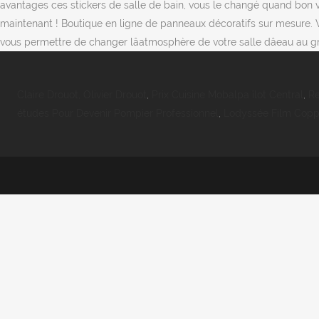
avantages ces stickers de salle de bain, vous le changé quand bon vo
maintenant ! Boutique en ligne de panneaux décoratifs sur mesure. V
vous permettre de changer lâatmosphère de votre salle dâeau au gr
Claire Drouot, Olivier Drouot
,
Prix Cuisine Mobalpa îlot Central
,
Re
études Pour Devenir Pompier Professionnel
,
Lodyssée Film Copp