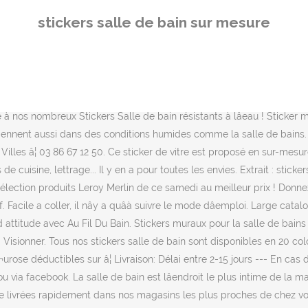
 ou meubles de votre salle de bain. Stickers muraux et stickers pour e
stickers salle de bain sur mesure
ment spécialement pensés pour vous et nous nous chargeons de tout!
r de se mouiller ! Découvrez notre catalogue Au Fil du Bain en ligne. V
 d'interrupteurs électriques à assortir à vos stickers pour une harmon
ettent d'occulter une vue sur une cabine de douche ou tout simplemen
à nos designers ! En plus de donner une apparence nouvelle à votre sa
 à nos nombreux Stickers Salle de bain résistants à lâeau ! Sticker
tiennent aussi dans des conditions humides comme la salle de bains.
 Villes â¦ 03 86 67 12 50. Ce sticker de vitre est proposé en sur-me
s de cuisine, lettrage... Il y en a pour toutes les envies. Extrait : st
lection produits Leroy Merlin de ce samedi au meilleur prix ! Donne
 Facile a coller, il nây a quâà suivre le mode dâemploi. Large cat
titude avec Au Fil Du Bain. Stickers muraux pour la salle de bains su
 Visionner. Tous nos stickers salle de bain sont disponibles en 20 color
¬urose déductibles sur â¦ Livraison: Délai entre 2-15 jours --- En cas 
ia facebook. La salle de bain est lâendroit le plus intime de la mai
tre livrées rapidement dans nos magasins les plus proches de chez v