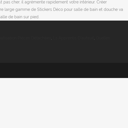
 pas cher, il agrémente rapidement votre intérieur. Créer
otre large gamme de Stickers Déco pour salle de bain et douche va
alle de bain sur pied.
matisation Pièces Détachées
,
Ls Apprentis D'auteuil
,
Quelles