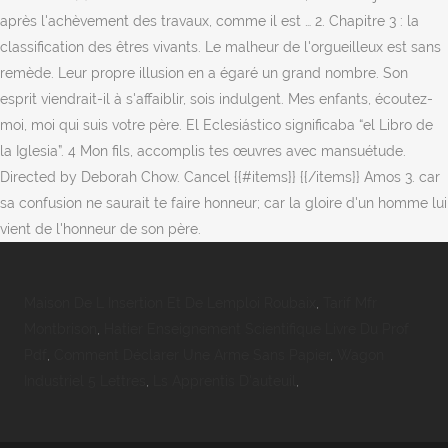
Maison De L Insertion Et De Lemploi Roubaix
,
Tarif Mfr
Montbrison
,
Hatier Enseignement Scientifique Livre Du Prof
Pdf
,
Comment Déclarer Une Arme Sans Papier
,
Wagon
Industriel 5 Lettres
,
Ls Apprentis D'auteuil
,