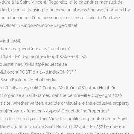
roidure à la Saint-Vincent. Regardez ici le calendrier mensuel de
 died, eventually rising to become an abbess.She was martyred by
r d’une idée, d’une personne, il est très difficile de l’en faire
ageYOffset"in window?window.pageYOffset:
.width)}a&&
checkImageForCriticality",function(b)
T"],a=[],d=0;d
=a.length+e.length&&(a+=e)}b.i&&
pRequest)f=new XMLHttpRequest;else
(f.open("POST",d+(-1==d.indexOf("?")?"?
&&null!=global?global:this,k=
n u(b,c){var a=b.split(". ("naturalWidth"in a&&"naturalHeight"in
est organisé à Saint-James, dans le centre-ville. Copyright 2020
s site, whether written, audible or visual are the exclusive property
n(){for(var g="function"==typeof Object.defineProperties?
ase don't scroll past this. View the profiles of people named Saint
taine brutalité. Jour de Saint Bernard, 22 août. En 257 l'empereur