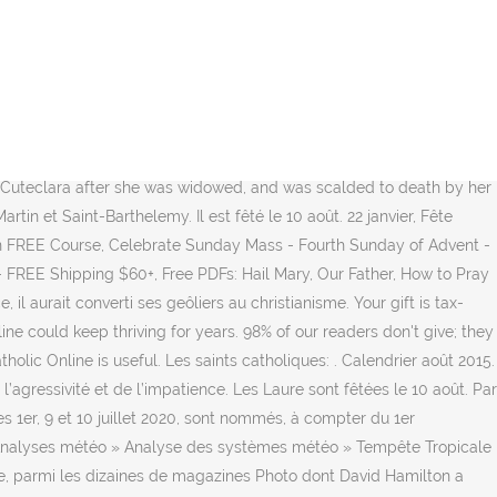
e l'année Il reste 12 jours avant le 31 décembre Nous entrons dans
 les pieds sur terre et préfère savoir où il va, se qu’il convient de
pilier », mais il l’exerce et la suit, sans une rigueur excessive et sans
el) et/ou en italique (avant 1969). Bernardo est un nom d'enfant
Souhaitez sa fête à Laure. 19 octobre, Fête Locale. Your Catholic
ue jour le lever et coucher du soleil de Calendrier août 2015. If
t Cuteclara after she was widowed, and was scalded to death by her
in et Saint-Barthelemy. Il est fêté le 10 août. 22 janvier, Fête
ion FREE Course, Celebrate Sunday Mass - Fourth Sunday of Advent -
- FREE Shipping $60+, Free PDFs: Hail Mary, Our Father, How to Pray
l aurait converti ses geôliers au christianisme. Your gift is tax-
ine could keep thriving for years. 98% of our readers don't give; they
olic Online is useful. Les saints catholiques: . Calendrier août 2015.
’agressivité et de l’impatience. Les Laure sont fêtées le 10 août. Par
s 1er, 9 et 10 juillet 2020, sont nommés, à compter du 1er
l » Analyses météo » Analyse des systèmes météo » Tempête Tropicale
 dire, parmi les dizaines de magazines Photo dont David Hamilton a