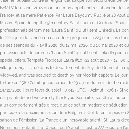
Valérien publiait contre la religion catholique son second édit de 
BFMTV le 12 août 2018 pour lancer un appel contre l'abandon des ani
France), et sa mère Patience. Par Laura Bayoumy Publié le 28 Août 20
Muslim Spain during the 9th century Saint Laura of Cordoba (Spanish
professionnels dénommés “Laura Saint” qui utilisent LinkedIn. La co
le 222 e jour de l’année du calendrier grégorien, le 223 e en cas d’a
de ses séances du 7 avril 2020, du 12 mai 2020, du 13 mai 2020 et d
professionnels dénommés “Laura Saint” qui utilisent LinkedIn pour éc
special offers. Tempête Tropicale Laura #10 -22 août 2020 – 12H00 UT
village français situé dans le département du Puy-de-Dôme et la r
widowed, and was scalded to death by her Moorish captors. Le jour d
torture en 258. C’était généralement le 23 e jour du mois de thermido
19/12/2020 Heure lever du soleil : 07:42 (UTC) - Azimut : 306°17 Si v
our gratitude and we warmly thank you. Souhaitez sa fête à Laurent 
a un comportement très direct, que ce soit en matière de séduction,
participe à la deuxième saison de « Belgium’s Got Talent, » puis e
saison de l’émission "La France a un incroyable talent". St. Laura d
Noms pour enfants. Le 10 août, ou 10 aout [1], est le 222 e jour de l’an