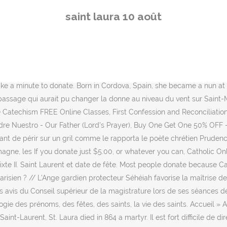
urent de Rome. Aujourd'hui, samedi 19 décembre 2020 354 ème jour d
saint laura 10 août
nte Laura Vicuña élève de 12 ans chez les Salésiennes d'Argentine Il a
imi on Saint Laura. fête de la saint Laura. Sa morale est un véritable « 
nthèse indiquant la date de la fête du saint, en gras (calendrier actu
 Le 10 Août c’est aussi le 222 ème jour de l’année, ça peut inspirer ! 
er Section 501(c)(3) of the Internal Revenue Code. Et voyez pour chaq
take a minute to donate. Born in Cordova, Spain, she became a nun a
assage qui aurait pu changer la donne au niveau du vent sur Saint-Mart
ade Catechism FREE Online Classes, First Confession and Reconciliat
Padre Nuestro - Our Father (Lord's Prayer), Buy One Get One 50% OFF 
t de périr sur un gril comme le rapporta le poète chrétien Prudence, i
magne, les If you donate just $5.00, or whatever you can, Catholic Onl
xte II. Saint Laurent et date de fête. Most people donate because Cath
risien ? //
L’Ange gardien protecteur Séhéiah favorise la maîtrise de l
 avis du Conseil supérieur de la magistrature lors de ses séances de
logie des prénoms, des fêtes, des saints, la vie des saints. Accuei
aint-Laurent, St. Laura died in 864 a martyr. Il est fort difficile de