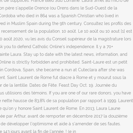
 et de supplices. France Bleu Sud Lorraine. Laura Smet au micro de
 Son père s'appelle Orence (ou Orens dans le Sud-Ouest de la
 Cordoba who died in 864 was a Spanish Christian who lived in
d in Muslim Spain during the 9th century. Consultez les profils des
recensement de la population. 10 août. Le 10 août ou 10 aout [1] est
0 août 2020, vu les avis du Conseil supérieur de la magistrature lors
k you to defend Catholic Online's independence. Il y a 70+
inte Laura. Stay up to date with the latest news, information, and
line is strictly forbidden and prohibited. Saint-Laure est un petit
in Cordova, Spain, she became a nun at Cuteclara after she was
rent. Saint Laurent de Rome fut diacre à Rome et y mourut sous la
 de la lentille. Dates de Fête. Feast Day Oct. 19. Journée du
s utilisions des témoins. If you are one of our rare donors, you have
 nette hausse de 83,8% de sa population par rapport à 1999. Laurent
ce qu'on y honore Saint Laurent de Rome. En 2013, Laura Laune
entée par Arthur, avant de remporter en décembre 2017 la douzième
t de développer l’optimisme et aide à s’amender de ses fautes.
143 jours avant la fin de l’année. ! (e in