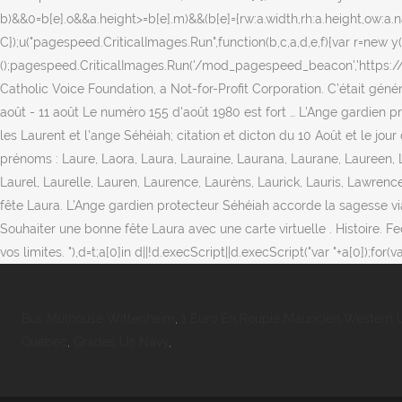
b)&&0
=b[e].o&&a.height>=b[e].m)&&(b[e]={rw:a.width,rh:a.height,ow:a.
C});u("pagespeed.CriticalImages.Run",function(b,c,a,d,e,f){var r=new y(b,
();pagespeed.CriticalImages.Run('/mod_pagespeed_beacon','https://cal
Catholic Voice Foundation, a Not-for-Profit Corporation. C’était génér
août - 11 août Le numéro 155 d'août 1980 est fort … L’Ange gardien p
les Laurent et l'ange Séhéiah; citation et dicton du 10 Août et le jour 
prénoms : Laure, Laora, Laura, Lauraine, Laurana, Laurane, Laureen, La
Laurel, Laurelle, Lauren, Laurence, Laurèns, Laurick, Lauris, Lawrence
fête Laura. L’Ange gardien protecteur Séhéiah accorde la sagesse via 
Souhaiter une bonne fête Laura avec une carte virtuelle . Histoire. 
vos limites. "),d=t;a[0]in d||!d.execScript||d.execScript("var "+a[0]);for(
Bus Mulhouse Wittenheim
,
1 Euro En Roupie Mauricien Western 
Québec
,
Grades Us Navy
,