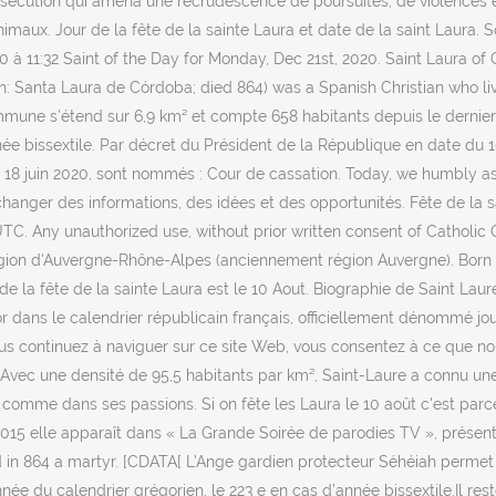
persécution qui amena une recrudescence de poursuites, de violences
maux. Jour de la fête de la sainte Laura et date de la saint Laura.
 à 11:32 Saint of the Day for Monday, Dec 21st, 2020. Saint Laura of
: Santa Laura de Córdoba; died 864) was a Spanish Christian who live
mmune s'étend sur 6,9 km² et compte 658 habitants depuis le dernier 
nnée bissextile. Par décret du Président de la République en date du 1
u 18 juin 2020, sont nommés : Cour de cassation. Today, we humbly as
hanger des informations, des idées et des opportunités. Fête de la sa
C. Any unauthorized use, without prior written consent of Catholic On
égion d'Auvergne-Rhône-Alpes (anciennement région Auvergne). Born 
e la fête de la sainte Laura est le 10 Aout. Biographie de Saint Lau
r dans le calendrier républicain français, officiellement dénommé jour
ous continuez à naviguer sur ce site Web, vous consentez à ce que nou
Avec une densité de 95,5 habitants par km², Saint-Laure a connu une
 comme dans ses passions. Si on fête les Laura le 10 août c'est par
n 2015 elle apparaît dans « La Grande Soirée de parodies TV », prés
ied in 864 a martyr. [CDATA[ L’Ange gardien protecteur Séhéiah perme
née du calendrier grégorien, le 223 e en cas d’année bissextile.Il reste 