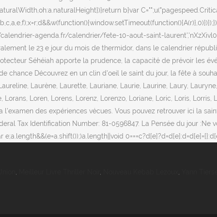
naturalWidth,oh:a.naturalHeight})}return b}var C="";u("pagespeed.Crit
c,a,e,f);x=r;d&&w(function(){window.setTimeout(function(){A(r)},0)})});})
endrier-agenda.fr/calendrier/fete-10-aout-saint-laurent','nXzXivl0t7
alement le 23 e jour du mois de thermidor, dans le calendrier républic
rotecteur Séhéiah apporte la prudence, la capacité de prévoir les évé
de chance Découvrez en un clin d'oeil le saint du jour, la fête à souhai
ureline, Laurène, Laurette, Lauriane, Laurie, Laurine, Laury, Lauryne,
, Lorans, Loren, Lorens, Lorenz, Lorenzo, Loriane, Loric, Loris, Lorris
l’examen des expériences vécues. Vous pouvez retrouver ici la saint du
Federal Tax Identification Number: 81-0596847. La Pensée du jour :Ne 
var e;a.length&&(e=a.shift());)a.length||void 0===c?d[e]?d=d[e]:d=d[e]={}:d
Union
,
Meilleur Livre Thriller Noir
,
Nouveau Kebab Lezoux
,
Yann Tiers