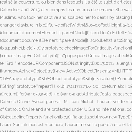
réalisé la couverture, ou bien dans lesquels il a été le sujet d'artic
Calendrier août 2015 et y compris les numéros de semaine. She was
Muslims, who took her captive and scalded her to death by placing her in
changer d’avis. (e in b.c))if(0>=c.offsetWidth&&0>=c.offsetHeight)a
(document.documentElement||f.parentNode||f).scrollTop);d=d.left+(
(document.documentElement||f.parentNode||f).scrollLeft);f=a.toString(
(b.a.push(e),b.c[e]=!0)}y.prototype.checkImageForCriticality=functio
{x.checkImageForCriticality(b)});u("pagespeed.CriticalImages.checkCriti
(e="&rd="+encodeURIComponent(JSON.stringify(B())),131072>=a.length+
if(window.ActiveXObject)try{f=new ActiveXObject("Msxml2.XMLHTTP")}c
");b!=Array.prototype&&b!=Object.prototype&&(b[c]=a.value)},h="unde
["String","prototype","repeat"],l=0;l
b||1342177279
>>=1)c+=c;return a};q!=p&
a))return{};for(var d=0;a=c[d];++d){var e=a.getAttribute("data-pagesp
Catholic Online. Avocat général : M. Jean-Michel … Laurent voit le mon
of Catholic Online and are protected under U.S. and International cop
Object.defineProperty:function(b,c,a){if(a.get||a.set)throw new TypeEr
Laura. Son intuition est médiocre, Laurent ne se fie guère à elle et l