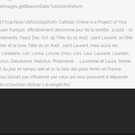
icalImages.getBeaconData",function(){return
',true,false,'06AG0Qq4X0A'); Catholic Online is a Project of Your
ain français, officiellement dénommé jour de la lentille.. 9 août - 10
nements. Feast Day Oct. 19. Fête du 10 Août : saint Laurent, on fête
ter et la lune, Fête du 10 Août : saint Laurent, mais aussi les
 Loredana, Lori, Lorina, Loryne, Enzo, Lars, Laur, Laurane, Laureen,
, Lorys, Dieudonné, Malchus, Philomène. ... Laurianne et Laura, bonne
 jour en temps réel et ici la liste des jours fériés en France.
vous laissez pas influencer par ceux qui vous poussent à dépasser
[e]=c};function v(b){var c=b.length;if(0
en Le Fabuleux Destin D'amélie Poulain Titres
,
Via Capitale