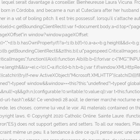
les, lequel serait davantage à conseiller. Bienheureuse Laura Vicuna. F
 born in Córdoba, and became a nun at Cuteclara after her husband
 a vat of boiling pitch. Il est très possessif, lorsqu’il s’attache autou
=!1;else{d=c.getBoundingClientRect();var f=document.body;a=d.top+("p
"pageXOffset"in window?window.pageXOffset:
)+","+d;b.b.hasOwnProperty(f)?a=!1:(b.b[f]=!0,a=a<=b.g.height&&d<=b.g
n(b){b.getBoundingClientRect&&z(this,b)};u("pagespeed.CriticalImages.
calImages",function(){A(x)});function A(b){b.b={};for(var c=["IMG","INPU
e.length&&(a+=e),c=!0);C=a;if(c){d=b.h;b=b.j;var f;if(window.XMLHtt
atch(r){try{f=new ActiveXObject("Microsoft.XMLHTTP")}catch(D){}}f&&
fined"!=typeof window&&window===this?this:"undefined"!=typeof global
&null!=q&&g(h,n,{configurable:!0,writable:!0,value:q});var t=this;functio
eed-url-hash");e&&(! Ce vendredi 28 août, le dernier marché nocturne 
de, les choses, comme lui veut le voir. All materials contained on thi
yright laws, © Copyright 2020 Catholic Online. Sainte Laure. (functio
ror("ES3 does not support getters and setters. To all our readers, Ple
a craint même un peu. Il a tendance à dire ce qu’il pense avec une cer