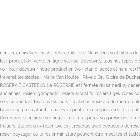
RD 1006 Chesnes - 38070 Saint Quentin Fallavier. Ce colis regroupe 3 variétés de roses anciennes faciles à cultiver et parfumées pouvant s’adapter à des expositions et des climats divers. Sur place ou en ligne nous vous proposons un large choix de produits. Vente en ligne scurise. Dans cette perspective, plusieurs projets … Vous trouverez dans cette page toutes les roses et les rosiers mis en vente par notre Roseraie Ducher : rosiers buissons, rosiers grimpants, rosiers anciens rares, ainsi que les rosiers créations Fabien Ducher. Nous vous donnons rendez vous en ce début d'année pour préparer la saison de printemps avec notre collection en pots de 3 litres et 5 litres . Des rosiers, plantes de jardin sec ou aromatiques ainsi que des produits naturels pour entretenir votre jardin. ***** La Roseraie Les Chemins de la Rose, à Doué la Fontaine, cité des roses, est un écrin naturel qui transporte dans une promenade enivrante. Elle fait partie du deuxième tronçon de la ligne A, ouvert en 2003, et non du tronçon historique, se terminant à Jolimont et ouvert en 1993. Nos pépinières sont reconnues pour leur production et la vente d’arbres fruitiers: pommiers, poiriers, pruniers, pêchers, abricotiers, amandiers, cognassiers, cerisiers, noisetiers, nashi, petits fruits, etc. Nous vous souhaitons de b onnes fêtes de NOEL et … Bienvenue sur notre site de vente de rosiers, spécialiste du rosier depuis 1864, nouvelles et d’autre part par leur production. Vente en ligne scurise. Découvrez tous nos types de rosier en vente en ligne, ainsi que toutes nos astuces et nos conseils. Frais de port offerts à partir de 75 euros d'achats _____ Venez nous voir pour découvrir notre production (voir plan d' accès et horaires) Plus de 500 références de végétaux pour aménager votre jardin . Fiche descriptive et avis pour chaque rosier. Les roses Ducher ont traversé les siècles : 'Marie Van Houtte', 'Rêve d'Or', 'Gloire de Ducher', 'Ducher', 'Mademoiselle Cécile Brunner', et bien d'autres sont toujours cultivés aux quatre coins du monde. Besoin d'information? ROSERAIE CASTEELS. La ROSERAIE est fermée du samedi 19 décembre 2020 au 4 janvier 2021. Robuste, florifère, parfumée, avec une superbe fructification persistante. Catalogue de rosiers anglais, roses anciennes, rosiers grimpants, rosiers arbustifs, rosiers tiges, roses couvre sol et roses rares. For guests coming by car, free on-site parking is … 04 74 94 04 36. La ligne A (Direction: Angers Roseraie) est en service pendant les tous les jours. La station Roseraie du métro toulousain est la 16ème station de la Ligne A du métro de Toulouse. Avec pour vocation d'être la moins taillée possible pour avoir un aspect beaucoup plus naturel, la haie vive peut être composée de différents types de rosiers. Choisissez parmi tous nos rosiers Meilland et bénéficiez de l’expertise Meilland Richardier reconnue depuis 1867 ! Commandez en ligne sur notre site et récupérez vos provisions directement en magasin. A la Roseraie Da Ros vous trouverez le rosier de vos rêves ! Jardinerie en ligne et achat de plantes, rosiers et arbres fruitiers. Bauwens nv rozenkwekerij , roseraie avec beaucoup de roses dans la culture en pot , Meilland, Harkness, Poulsen, Kordes, Tantau, - catalogus online - Evergem. Pour égayer une bordure d'allée, le rosier paysager ou le rosier miniature 