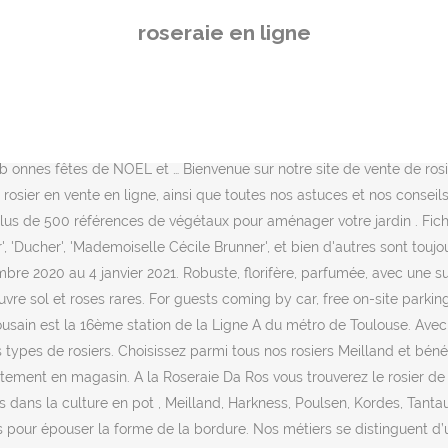
peuvent être modulés et taillés pour épouser la forme de la bordure. Nos métiers se distinguent d’une part par la création de roses nouvelles et d’autre part par leur production. Créateur de roses & producteur de rosiers. Accès par le Bus : Ligne 11 – Arrêt Orgemont. ROSERAIE CASTEELS. Des rosiers, plantes de jardin sec ou aromatiques ainsi que des produits naturels pour entretenir votre jardin. Enfin une rose rouge insensible aux maladies qui comblera vos désirs, autant en plaine qu'\en altitude. Pépinière Jardinerie en ligne, Planfor, la plus grande pépinière en ligne, une jardinerie à prix discount, des spécialistes du jardin à votre écoute, de nombreux guides d’achat et fiches conseil. A la Roseraie Da Ros vous trouverez le rosier de vos rêves ! La vente d’arbres fruitiers et petits fruits . Des produits locaux aux saveurs et senteurs de la Provence sont également proposés. Les Roses de la Côte d’Émeraude situé à St Malo vous proposent un large choix de rosiers parfumés de 1er choix créés par Michel Adam (protection N.I.R.P). Créée en Février 2001, Les Rosiers Belmontais a connu une croissance accrue de par la qualité de ses produits et les différents partenariats avec les plus grands groupes d'obtenteurs tels que MEILLAND, La Star de Doué, EDIROSE et NIRP. La ligne A (Direction: Angers Roseraie) est en service pendant les tous les jours. Pour décorer un balcon ou une terrasse, de nombreuses variétés de rosiers sont adaptées pour être plantées en pot ou en bac. Afin de satisfaire au mieux vos besoins, la Roseraie Ducher, vous propose une sélection de rosiers en pots.. Nos rosiers sont élevés en pots de 5.5 litres dans un mélange de terreaux adapté à leur croissance afin qu’ils vous donnent pleine satisfaction dans votre jardin ou dans vos bacs. Roseraie (Roseda en occitan) est une station de la ligne A du métro de Toulouse, située dans le quartier de La Roseraie, dans le nord-est de la ville. En plus de son emplacement de choix, le complexe offre une vaste gamme de services à la carte qui saura combler vos moindres besoins. Utilisés pour couvrir le sol ou recouvrir une petite parcelle, le rosier miniature et le rosier à fleurs groupées peuvent se compléter pour créer des plates bandes fleuries. Grandes roses, roses groupées, roses grimpantes, près de 200 variétés vous attendent pour décorer jardins, terrasses et balcons. Centre de Soins de Suite et de Réadaptation de la Roseraie 7 Rue Charles Dalencour 76310 Sainte-Adresse 02 35 54 74 00 02 35 54 74 42 Sixième générations de rosiéristes, Florence et Fabien Ducher vous proposent une sélection des meilleures variétés. La visite de la roseraie, site ouvert, rural et en pleine nature, sera le lieu idéal de sortie pour se ressourcer après la période de confinement. Vous pouvez choisir de recevoir vos plantes par envoi postal ou de retirer votre commande directement aux pépinières. Au mois de mars, le rosier poussera plus vite grâce au temps qu'il a eu pour développer des racines profondément dans le sol au cours de l'hiver. Ces variétés de roses anciennes ont hérité du parfum des roses de Damas et de la floribondité des roses de Chine. Nous vous livrons en colissimo La Poste ou par transporteur en France et dans les pays limitrophes rosiers, rosiers tiges, fleurs à bulbe, fleurs de saison, plantes vivaces, arbustes, plantes g
roseraie en ligne