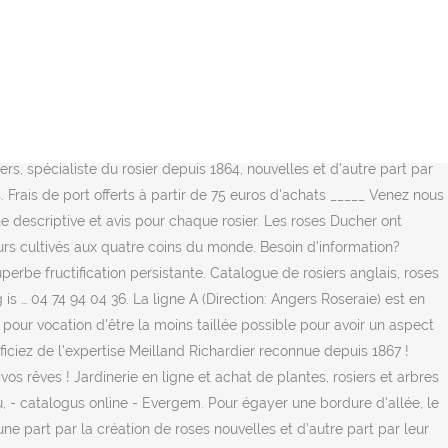
rimpantes, petits fruitiers, arbres fruitiers, graines potagères et florales, plants … Pour recouvrir un pan de mur ou un mur entier, les rosiers grimpants sont tout à fait adaptés et permettent d'égailler un mur par leurs couleurs. La Roseraie est une résidence pour aînés au cœur de l’arrondissement Sainte-Foy, à Québec. Informations supplémentaires: La ligne A a 25 stations et la durée totale du trajet est d'environ 39 minutes. Des produits locaux aux saveurs et senteurs de la Provence sont également proposés. Au milieu d'une région ou pendant de nombreuses années l'élevage et la culture des roses etait pratiquée par Victor et Louis Lens, se trouve la pépinière Casteels à Putte , situé à 10 km de Malines . Fiche descriptive et avis pour chaque rosier. Sur place ou en ligne nous vous proposons un large choix de produits. Coiffeur le vendredi – RDV à prendre auprès de l’accueil Réflexologie une fois par mois Esthéticienne le mardi après-midi, une fois par semaine – RDV à prendre auprès de l’accueil... Read more » C'est en 1845, à Lyon, que Claude Ducher organise la première exposition mondiale jamais dédiée à la reine des fleurs. Vous trouverez dans cette page toutes les roses et les rosiers mis en vente par notre Roseraie Ducher : rosiers buissons, rosiers grimpants, rosiers anciens rares, ainsi que les rosiers créations Fabien Ducher. La ROSERAIE est fermée du samedi 19 décembre 2020 au 4 janvier 2021. Profitez de la livraison à domicile ou en points de relais à Toulouse et ses environs. Les fleurs de 10cm de diamètre, doubles, en forme de coupe, réunies en bouquets, parfumées se colorent d'orange foncé. Au milieu d'une région ou pendant de nombreuses années l'élevage et la culture des roses etait pratiquée par Victor et Louis Lens, se trouve la pépinière Casteels à Putte , situé à 10 km de Malines . Retrouvez La Roseraie Laperrière sur les réseaux sociaux, Rejoignez La roseraie Laperrière sur Facebook, Rejoignez La roseraie Laperrière sur Google +, Rejoignez La roseraie Laperrière sur Pinterest. : 21 x 29,5 cm. Achetés en racines nues, les fruitiers se plantent idéalement de novembre à mars, en racines nues. La Roseraie est une résidence pour aînés au cœur de l’arrondissement Sainte-Foy, à Québec. nous vous proposons une large gamme de variétés de rosiers pour toutes utilisations possibles. Les plantations de rosiers réalisées en Octobre permettent à la plante de développer un système racinaire avant l'hiver. Casino Drive, votre supermarché en ligne, vous propose de simplifier les courses et d’acheter vos courses en ligne grâce à son site ou son application mobile. Livret de 6 pages, avec des explications de base et un diagramme coloré.Dim. Frais de port offerts à partir de 75 euros d'achats _____ Venez nous voir pour découvrir notre production (voir plan d' accès et horaires) Plus de 500 références de végétaux pour aménager votre jardin . Ok Bibliothèque municipale d'Angers Vente en direct de nos pépinières françaises. Planfor est votre partenaire jardin pour toutes les saisons. Ils sont expédiés dans un emballage spécialement confectionné pour eux. Un certain nombre de variétés de roses sont cultivées et disponible uniquement au Roseraie LAPERRIERE. Dans cette perspective, plusieurs projets